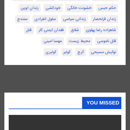
حکم حبس
خشونت خانگی
خودکشی
زندان اوین
زندان قزلحصار
زندانی سیاسی
سلول انفرادی
سنندج
شاهزاده رضا پهلوی
شلاق
فقدان ایمنی کار
قتل
قتل ناموسی
محیط زیست
مهسا امینی
نوکیش مسیحی
کرج
کولبر
کولبری
YOU MISSED