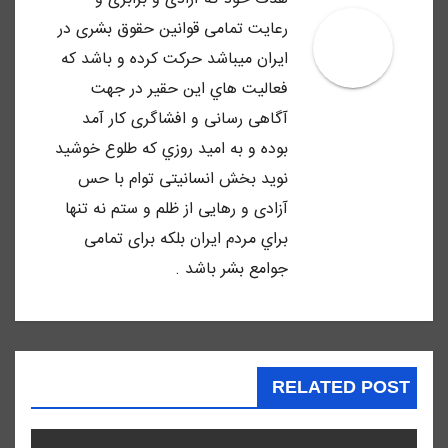
رعايت تمامى قوانين حقوق بشرى در
ايران ميباشد حركت كرده و باشد كه
فعاليت هاي اين حقير در جهت
آگاهى رسانى و افشاگرى كار آمد
بوده و به اميد روزي كه طلوع خوشيد
نويد بخش انسانيتى توام با حس
آزادى و رهايى از ظلم و ستم نه تنها
براي مردم ايران بلكه براى تمامى
جوامع بشر باشد .
RELATED POST