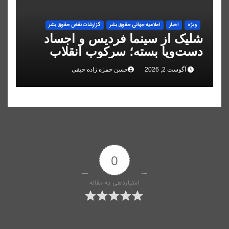
ویژه
اخبار
اعلاميه جهانی حقوق بشر
گزارشات نقض حقوق بشر
شلیک از سینما فردیس و اجساد
دست‌وپا بسته؛ سرکوب انقلاب
ملی در البرز
آگوست 2, 2026
حسن حمزه زاده حیقی
0
امتیازدهی به مقاله