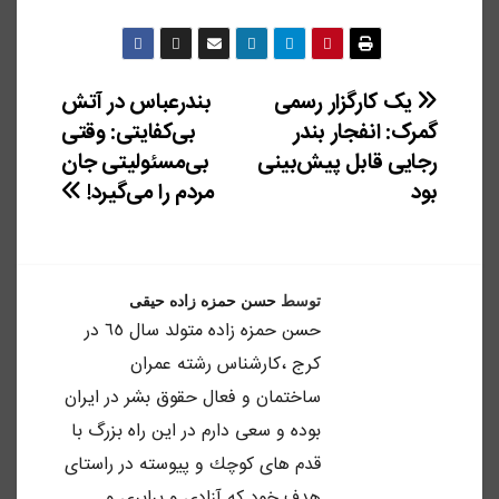
یک کارگزار رسمی
بندرعباس در آتش
راهبری
گمرک: انفجار بندر
بی‌کفایتی: وقتی
نوشته
رجایی قابل پیش‌بینی
بی‌مسئولیتی جان
بود
مردم را می‌گیرد!
توسط
حسن حمزه زاده حیقی
حسن حمزه زاده متولد سال ٦٥ در
كرج ،كارشناس رشته عمران
ساختمان و فعال حقوق بشر در ايران
بوده و سعى دارم در اين راه بزرگ با
قدم هاى كوچك و پيوسته در راستاى
هدف خود كه آزادى و برابرى و