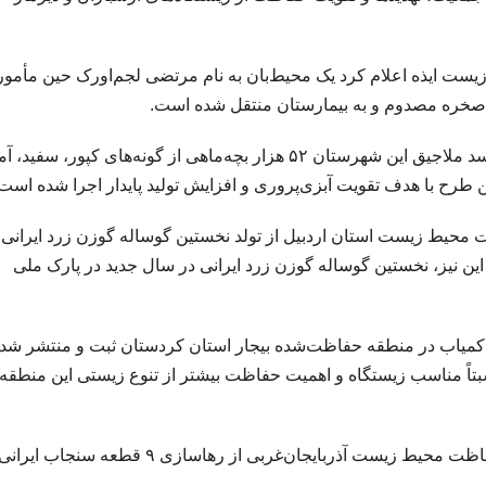
یست ایذه اعلام کرد یک محیط‌بان به نام مرتضی لجم‌اورک حین مأمو
صخره مصدوم و به بیمارستان منتقل شده است.
از سوی دیگر، مدیر جهادکشاورزی هشترود گفت که در سد ملاجیق این شهرستان ۵۲ هزار بچه‌ماهی از گونه‌های کپور، س
 طرح با هدف تقویت آبزی‌پروری و افزایش تولید پایدار اجرا شده است.
حیط زیست استان اردبیل از تولد نخستین گوساله گوزن زرد ایرانی 
 این نیز، نخستین گوساله گوزن زرد ایرانی در سال جدید در پارک ملی
کمیاب در منطقه حفاظت‌شده بیجار استان کردستان ثبت و منتشر شد
تاً مناسب زیستگاه و اهمیت حفاظت بیشتر از تنوع زیستی این منطقه
همچنین، معاون محیط طبیعی و تنوع زیستی اداره‌کل حفاظت محیط زیست آذربایجان‌غربی از رهاسازی ۹ قطعه 