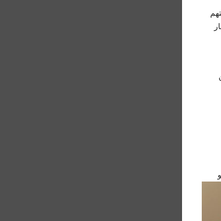
 متهم
ر