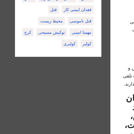
فقدان ایمنی کار
قتل
قتل ناموسی
محیط زیست
ی
ت
مهسا امینی
نوکیش مسیحی
کرج
کولبر
کولبری
 و
 تلقی
رند.
ان
د
ت،