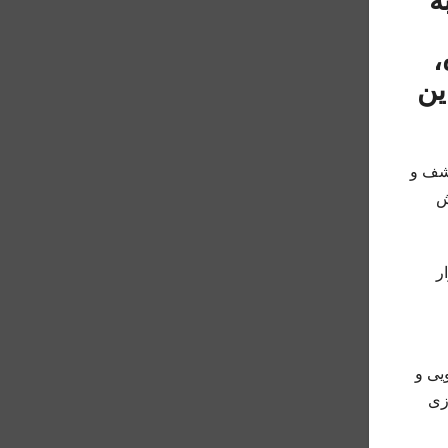
ه
،
ین
کشف و
روش
ر
یی و
زی