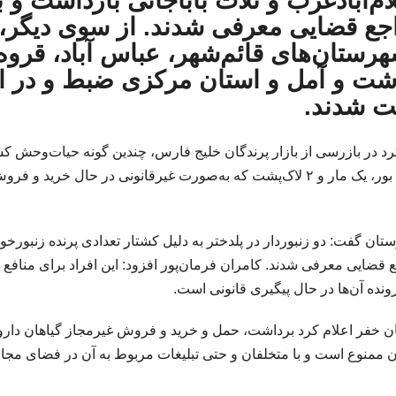
ام‌آبادغرب و ثلاث باباجانی بازداشت و ب
جع قضایی معرفی شدند. از سوی دیگر،
 در شهرستان‌های قائم‌شهر، عباس آباد، قروه
دشت و آمل و استان مرکزی ضبط و در ا
د در بازرسی از بازار پرندگان خلیج فارس، چندین گونه حیات‌وحش 
ضبط شده است، از جمله ۲ کبک وحشی، ۳۰۰ جوجه زاغ بور، یک مار و ۲ لاک‌پشت که به‌صورت غیرقانونی در حال خرید و ف
گفت: دو زنبوردار در پلدختر به دلیل کشتار تعدادی پرنده زنبورخوا
 قضایی معرفی شدند. کامران فرمان‌پور افزود: این افراد برای منافع
ونده آن‌ها در حال پیگیری قانونی است.
تان خفر اعلام کرد برداشت، حمل و خرید و فروش غیرمجاز گیاهان دارو
ن ممنوع است و با متخلفان و حتی تبلیغات مربوط به آن در فضای مجا