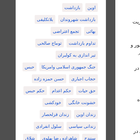
اوین
بازداشت
بازداشت شهروندان
بلاتکلیفی
ریت
بهائی
تجمع اعتراضی
تداوم بازداشت
توماج صالحی
فید، آمور و
تیر اندازی به کولبران
جنگ جمهوری اسلامی وامریکا
حبس
در
حجاب اجباری
حسن حمزه زاده
حق حیات
حکم اعدام
حکم حبس
ه
خشونت خانگی
خودکشی
زندان اوین
زندان قزلحصار
زندانی سیاسی
سلول انفرادی
سنجاب ایرانی در
سنندج
شاهزاده رضا پهلوی
شلاق