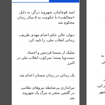
امید قوچانیان، شهروند درگز، به دلیل
«مخالفت» با حکومت به ۵ سال زندان
محکوم شد
دیوان عالی حکم اعدام مهدی ظریف،
زندانی انقلاب ملی، را تایید کرد
شلیک از سینما فردیس و اجساد
به
دست‌وپا بسته؛ سرکوب انقلاب ملی در
ش پیش رو حاصل ثبت ۶۵ گزارش
البرز
یک زندانی در زندان سمنان اعدام شد
ر این،
تیراندازی بی‌ضابطه نیروهای نظامی
ده، بیش از ۵۵ تن چوب قاچاق کشف و ضبط شد. از سوی دیگر، شاخص کیفی هوا دستکم در ۳۰ شهر
در گلشن منجر به مرگ یک شهروند
شد