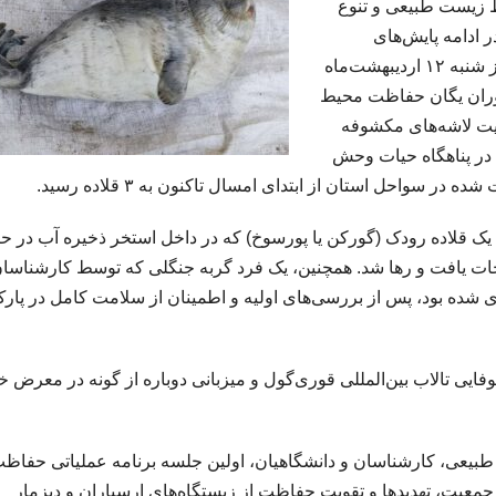
ط زیست طبیعی و تنوع
ادامه پایش‌های
منسجم سواحل استان، لاشه دو قلاده فوک خزری در روز شنبه ۱۲ اردیبهشت‌ماه
موران یگان حفاظت محیط
ت لاشه‌های مکشوفه
 در پناهگاه حیات وحش
 سواحل استان از ابتدای امسال تاکنون به ۳ قلاده رسید.
قلاده رودک (گورکن یا پورسوخ) که در داخل استخر ذخیره آب در ح
جات یافت و رها شد. همچنین، یک فرد گربه‌ جنگلی که توسط کارشناسا
شده بود، پس از بررسی‌های اولیه و اطمینان از سلامت کامل در پار
فایی تالاب بین‌المللی قوری‌گول و میزبانی دوباره از گونه‌ در معرض 
یعی، کارشناسان و دانشگاهیان، اولین جلسه برنامه عملیاتی حفاظت
یت، تهدیدها و تقویت حفاظت از زیستگاه‌های ارسباران و دیزمار