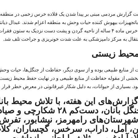
 گزارش مردمی مبنی بر پیدا شدن یک قلاده خرس زخمی در منطقه
جهیزات بیهوش کننده حیات وحش به منطقه اعزام شدند. عبدال دیانت
نسب افزود: به گفته کارشناسان و محیط بانان یک قلاده خرس ماده ۴ ساله از ناحیه گردن و پشت دست نزدیک به ستون فقرا
انتقال به مرکز دامپزشکی به علت شدت خونریزی و جراحت تلف شد.
محیط زیستی
 منابع طبیعی بوده و از سوی دیگر، حفاظت از جنگل‌ها، حیات وحش
 بخشی از مقوله حفاظت از منابع طبیعی و در نهایت حفظ محیط زیست
د. بسیاری از حیوانات، به دلیل شکار غیرقانونی در معرض خطر قرار دا
گزارش‌های این هفته، با تلاش محیط بان
و جنگل بانان، دست‌کم ۲۸ شکارچی و صیا
شهرستان‌های رامهرمز، نیشابور، تفرش،
ن، آمل، داراب، سرخس، گچساران، کلا