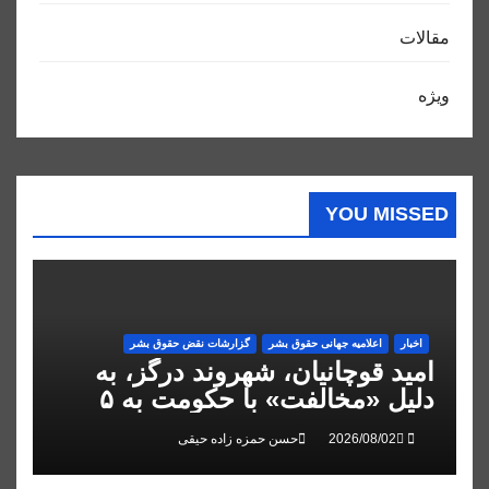
مقالات
ویژه
YOU MISSED
اخبار
اعلاميه جهانی حقوق بشر
گزارشات نقض حقوق بشر
امید قوچانیان، شهروند درگز، به
دلیل «مخالفت» با حکومت به ۵
سال زندان محکوم شد
حسن حمزه زاده حیقی