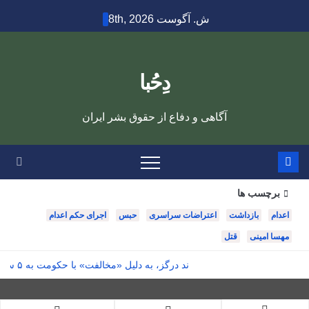
Sk
ش. آگوست 8th, 2026
cont
دِحُبا
آگاهی و دفاع از حقوق بشر ایران
برچسب ها
اعدام
بازداشت
اعتراضات سراسری
حبس
اجرای حکم اعدام
مهسا امینی
قتل
امید قوچانیان، شهروند درگز، به دلیل «مخالفت» با حکومت به ۵ سال زندان محکوم شد