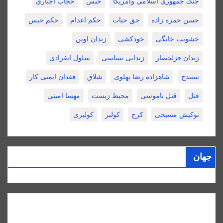
جنگ جمهوری اسلامی وامریکا
حبس
حجاب اجباری
حسن حمزه زاده
حق حیات
حکم اعدام
حکم حبس
خشونت خانگی
خودکشی
زندان اوین
زندان قزلحصار
زندانی سیاسی
سلول انفرادی
سنندج
شاهزاده رضا پهلوی
شلاق
فقدان ایمنی کار
قتل
قتل ناموسی
محیط زیست
مهسا امینی
نوکیش مسیحی
کرج
کولبر
کولبری
جهان