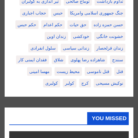
تداوم بازداشت
توماج صالحی
تیر اندازی به کولبران
جنگ جمهوری اسلامی وامریکا
حبس
حجاب اجباری
حسن حمزه زاده
حق حیات
حکم اعدام
حکم حبس
خشونت خانگی
خودکشی
زندان اوین
زندان قزلحصار
زندانی سیاسی
سلول انفرادی
سنندج
شاهزاده رضا پهلوی
شلاق
فقدان ایمنی کار
قتل
قتل ناموسی
محیط زیست
مهسا امینی
نوکیش مسیحی
کرج
کولبر
کولبری
YOU MISSED