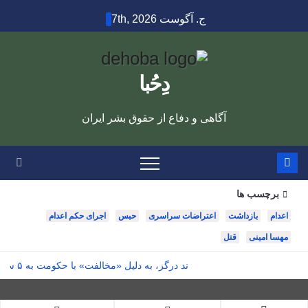
Sk
ج. آگوست 7th, 2026
cont
دِحُبا
آگاهی و دفاع از حقوق بشر ایران
برچسب ها
اعدام
بازداشت
اعتراضات سراسری
حبس
اجرای حکم اعدام
مهسا امینی
قتل
امید قوچانیان، شهروند درگز، به دلیل «مخالفت» با حکومت به ۵ سال زندان محکوم شد