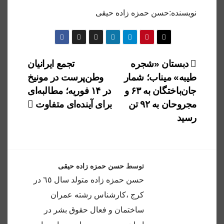
نویسنده:حسن حمزه زاده حیقی
راهبری
دبستان «شجره
تجمع ایرانیان
طیبه» میناب؛ شمار
وطن‌پرست در مونیخ
نوشته
جان‌باختگان به ۶۳ و
در ۱۴ فوریه؛ مطالبه‌ای
مجروحان به ۹۲ تن
برای آینده‌ای متفاوت
رسید
توسط
حسن حمزه زاده حیقی
حسن حمزه زاده متولد سال ٦٥ در
كرج ،كارشناس رشته عمران
ساختمان و فعال حقوق بشر در