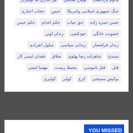
جنگ جمهوری اسلامی وامریکا
حبس
حجاب اجباری
حسن حمزه زاده
حق حیات
حکم اعدام
حکم حبس
خشونت خانگی
خودکشی
زندان اوین
زندان قزلحصار
زندانی سیاسی
سلول انفرادی
سنندج
شاهزاده رضا پهلوی
شلاق
فقدان ایمنی کار
قتل
قتل ناموسی
محیط زیست
مهسا امینی
نوکیش مسیحی
کرج
کولبر
کولبری
YOU MISSED