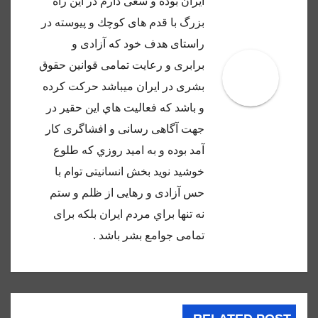
ايران بوده و سعى دارم در اين راه
بزرگ با قدم هاى كوچك و پيوسته در
راستاى هدف خود كه آزادى و
برابرى و رعايت تمامى قوانين حقوق
بشرى در ايران ميباشد حركت كرده
و باشد كه فعاليت هاي اين حقير در
جهت آگاهى رسانى و افشاگرى كار
آمد بوده و به اميد روزي كه طلوع
خوشيد نويد بخش انسانيتى توام با
حس آزادى و رهايى از ظلم و ستم
نه تنها براي مردم ايران بلكه براى
تمامى جوامع بشر باشد .