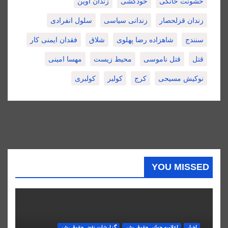
خشونت خانگی
خودکشی
زندان اوین
زندان قزلحصار
زندانی سیاسی
سلول انفرادی
سنندج
شاهزاده رضا پهلوی
شلاق
فقدان ایمنی کار
قتل
قتل ناموسی
محیط زیست
مهسا امینی
نوکیش مسیحی
کرج
کولبر
کولبری
YOU MISSED
اخبار
اعلاميه جهانی حقوق بشر
گزارشات نقض حقوق بشر