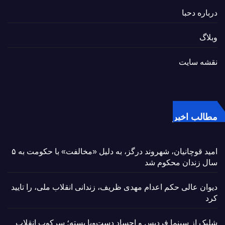
درباره دحبا
وبلاگ
نقشه سایت
مطالب اخیر
امید قوچانیان، شهروند درگز، به دلیل «مخالفت» با حکومت به ۵
سال زندان محکوم شد
دیوان عالی حکم اعدام مهدی ظریف، زندانی انقلاب ملی، را تایید
کرد
شلیک از سینما فردیس و اجساد دست‌وپا بسته؛ سرکوب انقلاب