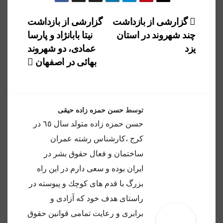
راهبری
گزارشی از بازداشت
گزارشی از بازداشت
چند شهروند در استان
نیتا بابانژاد و پارسا
نوشته
یزد
عمادی، دو شهروند
بهائی در اصفهان
توسط
حسن حمزه زاده حیقی
حسن حمزه زاده متولد سال ٦٥ در
كرج ،كارشناس رشته عمران
ساختمان و فعال حقوق بشر در
ايران بوده و سعى دارم در اين راه
بزرگ با قدم هاى كوچك و پيوسته در
راستاى هدف خود كه آزادى و
برابرى و رعايت تمامى قوانين حقوق