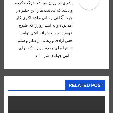
بشرى در ايران ميباشد حركت كرده
و باشد كه فعاليت هاي اين حقير در
جهت آگاهى رسانى و افشاگرى كار
آمد بوده و به اميد روزي كه طلوع
خوشيد نويد بخش انسانيتى توام با
حس آزادى و رهايى از ظلم و ستم
نه تنها براي مردم ايران بلكه براى
تمامى جوامع بشر باشد .
RELATED POST