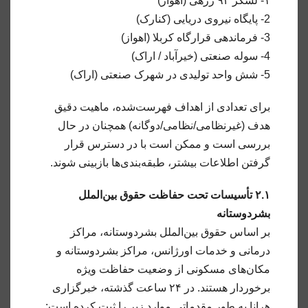
۱- لشکر ۹۲ زرهی (اهواز)
2- پایگاه نیروی دریایی (کنارک)
3- فرماندهی قرارگاه کربلا (اهواز)
4- سوله صنعتی (خیرآباد / اراک)
5- شش واحد تولیدی در شهرک صنعتی (اراک)
برای تعدادی از اهداف فهرست‌شده، ماهیت دقیق
هدف (غیرنظامی/نظامی/دوگانه) همچنان در حال
بررسی است و ممکن است با در دسترس قرار
گرفتن اطلاعات بیشتر، طبقه‌بندی‌ها بازبینی شوند.
۲.۱ تأسیسات تحت حفاظت حقوق بین‌الملل
بشردوستانه
بر اساس حقوق بین‌الملل بشردوستانه، مراکز
درمانی و خدمات اورژانس، مراکز بشردوستانه و
مکان‌های مسکونی از وضعیت حفاظت ویژه
برخوردار هستند. در ۲۴ ساعت گذشته، خبرگزاری
هرانا به طور مقدماتی موارد زیر را ثبت کرده است: