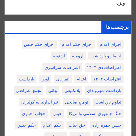
ویژه
برچسب‌ها
اجرای اعدام
اجرای حکم اعدام
اجرای حکم حبس
احضار و بازداشت
ارومیه
اشنویه
اعتراضات دی ۱۴۰۴
اعتراضات سراسری
اعتراضات ۱۴۰۴
اعدام
انفرادی
اوین
بازداشت
بازداشت شهروندان
بلاتکلیفی
بهائی
تجمع اعتراضی
تداوم بازداشت
توماج صالحی
تیر اندازی به کولبران
جنگ جمهوری اسلامی وامریکا
حبس
حجاب اجباری
حسن حمزه زاده
حق حیات
حکم اعدام
حکم حبس