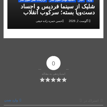
ویژه
اخبار
اعلاميه جهانی حقوق بشر
گزارشات نقض حقوق بشر
شلیک از سینما فردیس و اجساد
دست‌وپا بسته؛ سرکوب انقلاب
ملی در البرز
آگوست 2, 2026
حسن حمزه زاده حیقی
0
امتیازدهی به مقاله
وارد شدن
اشتراک در