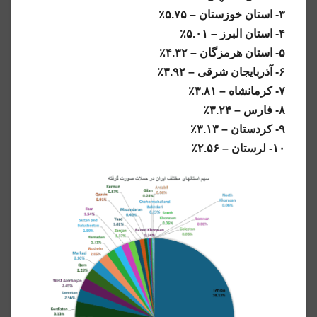
۳- استان خوزستان – ۵.۷۵٪
۴- استان البرز – ۵.۰۱٪
۵- استان هرمزگان – ۴.۳۲٪
۶- آذربایجان شرقی – ۳.۹۲٪
۷- کرمانشاه – ۳.۸۱٪
۸- فارس – ۳.۲۴٪
۹- کردستان – ۳.۱۳٪
۱۰- لرستان – ۲.۵۶٪