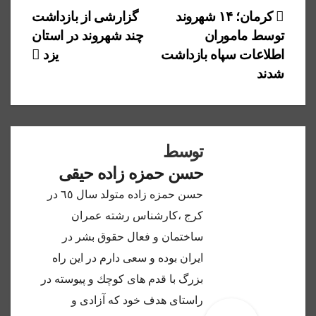
راهبری
کرمان؛ ۱۴ شهروند
گزارشی از بازداشت
توسط ماموران
چند شهروند در استان
نوشته
اطلاعات سپاه بازداشت
یزد
شدند
توسط
حسن حمزه زاده حیقی
حسن حمزه زاده متولد سال ٦٥ در
كرج ،كارشناس رشته عمران
ساختمان و فعال حقوق بشر در
ايران بوده و سعى دارم در اين راه
بزرگ با قدم هاى كوچك و پيوسته در
راستاى هدف خود كه آزادى و