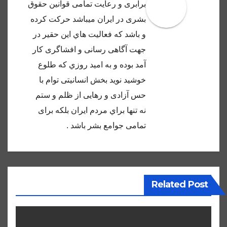
برابرى و رعايت تمامى قوانين حقوق
بشرى در ايران ميباشد حركت كرده
و باشد كه فعاليت هاي اين حقير در
جهت آگاهى رسانى و افشاگرى كار
آمد بوده و به اميد روزي كه طلوع
خوشيد نويد بخش انسانيتى توام با
حس آزادى و رهايى از ظلم و ستم
نه تنها براي مردم ايران بلكه براى
تمامى جوامع بشر باشد .
Related Post