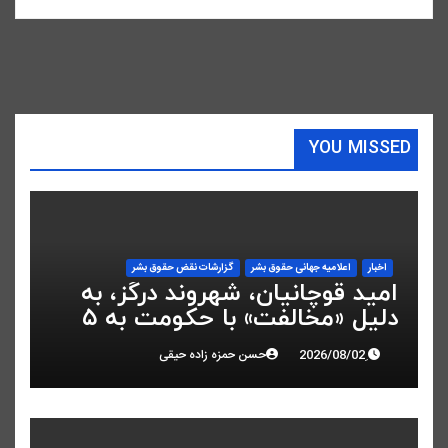
YOU MISSED
اخبار
اعلاميه جهانی حقوق بشر
گزارشات نقض حقوق بشر
امید قوچانیان، شهروند درگز، به
دلیل «مخالفت» با حکومت به ۵
سال زندان محکوم شد
حسن حمزه زاده حیقی