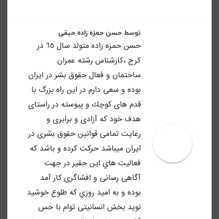
توسط
حسن حمزه زاده حیقی
حسن حمزه زاده متولد سال ٦٥ در
كرج ،كارشناس رشته عمران
ساختمان و فعال حقوق بشر در ايران
بوده و سعى دارم در اين راه بزرگ با
قدم هاى كوچك و پيوسته در راستاى
هدف خود كه آزادى و برابرى و
رعايت تمامى قوانين حقوق بشرى در
ايران ميباشد حركت كرده و باشد كه
فعاليت هاي اين حقير در جهت
آگاهى رسانى و افشاگرى كار آمد
بوده و به اميد روزي كه طلوع خوشيد
نويد بخش انسانيتى توام با حس