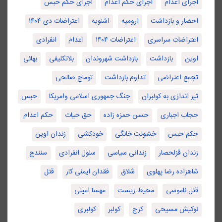
اجرای اعدام
اجرای حکم اعدام
اجرای حکم حبس
احضار و بازداشت
ارومیه
اشنویه
اعتراضات دی ۱۴۰۴
اعتراضات سراسری
اعتراضات ۱۴۰۴
اعدام
انفرادی
اوین
بازداشت
بازداشت شهروندان
بلاتکلیفی
بهائی
تجمع اعتراضی
تداوم بازداشت
توماج صالحی
تیر اندازی به کولبران
جنگ جمهوری اسلامی وامریکا
حبس
حجاب اجباری
حسن حمزه زاده
حق حیات
حکم اعدام
حکم حبس
خشونت خانگی
خودکشی
زندان اوین
زندان قزلحصار
زندانی سیاسی
سلول انفرادی
سنندج
شاهزاده رضا پهلوی
شلاق
فقدان ایمنی کار
قتل
قتل ناموسی
محیط زیست
مهسا امینی
نوکیش مسیحی
کرج
کولبر
کولبری