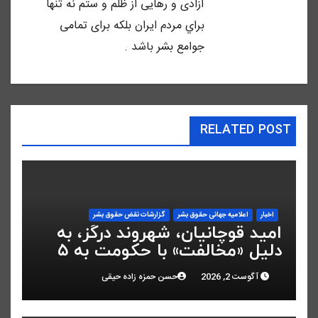
آزادى و رهايى از ظلم و ستم نه تنها
براي مردم ايران بلكه براى تمامى
جوامع بشر باشد .
RELATED POST
اخبار
اعلاميه جهانی حقوق بشر
گزارشات نقض حقوق بشر
امید قوچانیان، شهروند درگز، به
دلیل «مخالفت» با حکومت به ۵
سال زندان محکوم شد
آگوست 2, 2026
حسن حمزه زاده حیقی