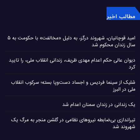
مطالب اخیر
امید قوچانیان، شهروند درگز، به دلیل «مخالفت» با حکومت به ۵
سال زندان محکوم شد
دیوان عالی حکم اعدام مهدی ظریف، زندانی انقلاب ملی، را تایید
کرد
شلیک از سینما فردیس و اجساد دست‌وپا بسته؛ سرکوب انقلاب
ملی در البرز
یک زندانی در زندان سمنان اعدام شد
تیراندازی بی‌ضابطه نیروهای نظامی در گلشن منجر به مرگ یک
شهروند شد