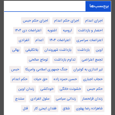
برچسب‌ها
اجرای اعدام
اجرای حکم اعدام
اجرای حکم حبس
احضار و بازداشت
ارومیه
اشنویه
اعتراضات دی ۱۴۰۴
اعتراضات سراسری
اعتراضات ۱۴۰۴
اعدام
انفرادی
اوین
بازداشت
بازداشت شهروندان
بلاتکلیفی
بهائی
تجمع اعتراضی
تداوم بازداشت
توماج صالحی
تیر اندازی به کولبران
جنگ جمهوری اسلامی وامریکا
حبس
حجاب اجباری
حسن حمزه زاده
حق حیات
حکم اعدام
حکم حبس
خشونت خانگی
خودکشی
زندان اوین
زندان قزلحصار
زندانی سیاسی
سلول انفرادی
سنندج
شاهزاده رضا پهلوی
شلاق
فقدان ایمنی کار
قتل