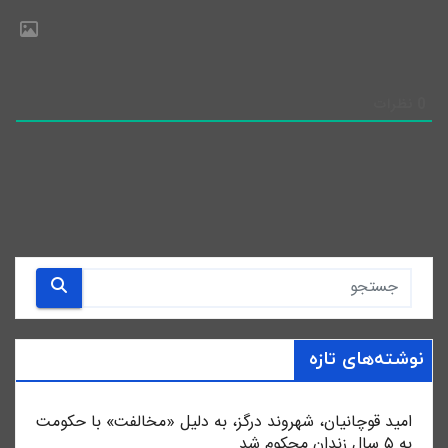
0
نظرات
نوشته‌های تازه
امید قوچانیان، شهروند درگز، به دلیل «مخالفت» با حکومت
به ۵ سال زندان محکوم شد