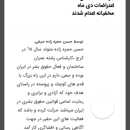
اعتراضات دی ماه
مخفیانه اعدام شدند
توسط
حسن حمزه زاده حیقی
حسن حمزه زاده متولد سال ٦٥ در
كرج ،كارشناس رشته عمران
ساختمان و فعال حقوق بشر در ايران
بوده و سعى دارم در اين راه بزرگ با
قدم هاى كوچك و پيوسته در راستاى
هدف خود كه آزادى و برابرى و
رعايت تمامى قوانين حقوق بشرى در
ايران ميباشد حركت كرده و باشد كه
فعاليت هاي اين حقير در جهت
آگاهى رسانى و افشاگرى كار آمد