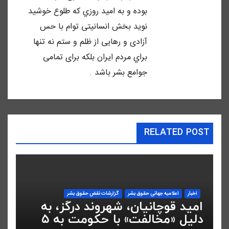
بوده و به اميد روزي كه طلوع خوشيد
نويد بخش انسانيتى توام با حس
آزادى و رهايى از ظلم و ستم نه تنها
براي مردم ايران بلكه براى تمامى
جوامع بشر باشد .
RELATED POST
اخبار
اعلاميه جهانی حقوق بشر
گزارشات نقض حقوق بشر
امید قوچانیان، شهروند درگز، به
دلیل «مخالفت» با حکومت به ۵