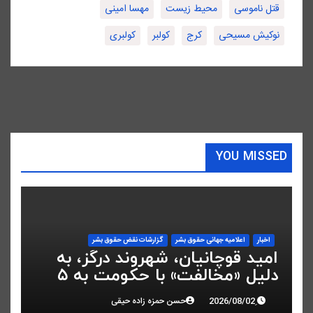
قتل ناموسی
محیط زیست
مهسا امینی
نوکیش مسیحی
کرج
کولبر
کولبری
YOU MISSED
اخبار
اعلاميه جهانی حقوق بشر
گزارشات نقض حقوق بشر
امید قوچانیان، شهروند درگز، به
دلیل «مخالفت» با حکومت به ۵
سال زندان محکوم شد
حسن حمزه زاده حیقی