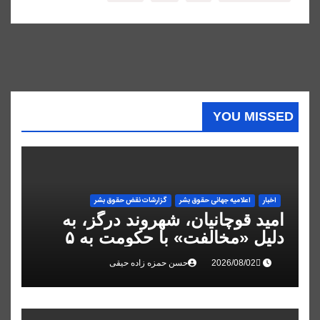
YOU MISSED
اخبار
اعلاميه جهانی حقوق بشر
گزارشات نقض حقوق بشر
امید قوچانیان، شهروند درگز، به
دلیل «مخالفت» با حکومت به ۵
سال زندان محکوم شد
حسن حمزه زاده حیقی