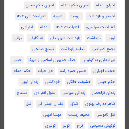
اجرای اعدام
اجرای حکم اعدام
اجرای حکم حبس
احضار و بازداشت
ارومیه
اشنویه
اعتراضات دی ۱۴۰۴
اعتراضات سراسری
اعتراضات ۱۴۰۴
اعدام
انفرادی
اوین
بازداشت
بازداشت شهروندان
بلاتکلیفی
بهائی
تجمع اعتراضی
تداوم بازداشت
توماج صالحی
تیر اندازی به کولبران
جنگ جمهوری اسلامی وامریکا
حبس
حجاب اجباری
حسن حمزه زاده
حق حیات
حکم اعدام
حکم حبس
خشونت خانگی
خودکشی
زندان اوین
زندان قزلحصار
زندانی سیاسی
سلول انفرادی
سنندج
شاهزاده رضا پهلوی
شلاق
فقدان ایمنی کار
قتل
قتل ناموسی
محیط زیست
مهسا امینی
نوکیش مسیحی
کرج
کولبر
کولبری