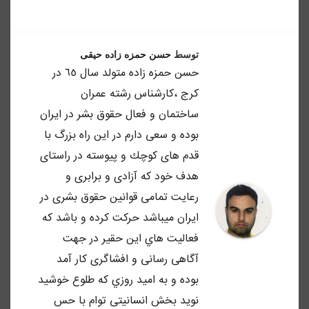
توسط
حسن حمزه زاده حیقی
حسن حمزه زاده متولد سال ٦٥ در
كرج ،كارشناس رشته عمران
ساختمان و فعال حقوق بشر در ايران
بوده و سعى دارم در اين راه بزرگ با
قدم هاى كوچك و پيوسته در راستاى
هدف خود كه آزادى و برابرى و
رعايت تمامى قوانين حقوق بشرى در
ايران ميباشد حركت كرده و باشد كه
فعاليت هاي اين حقير در جهت
آگاهى رسانى و افشاگرى كار آمد
بوده و به اميد روزي كه طلوع خوشيد
نويد بخش انسانيتى توام با حس