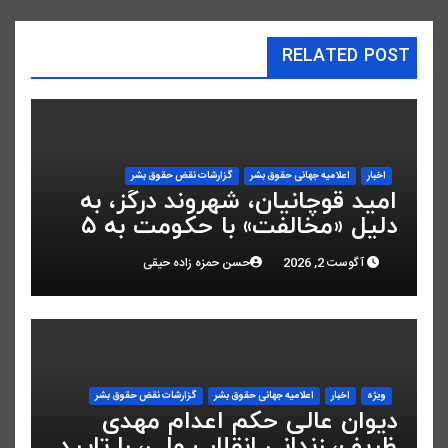
RELATED POST
اخبار
اعلاميه جهانی حقوق بشر
گزارشات نقض حقوق بشر
امید قوچانیان، شهروند درگز، به
دلیل «مخالفت» با حکومت به ۵
سال زندان محکوم شد
آگوست 2, 2026
حسن حمزه زاده حیقی
ویژه
اخبار
اعلاميه جهانی حقوق بشر
گزارشات نقض حقوق بشر
دیوان عالی حکم اعدام مهدی
ظریف، زندانی انقلاب ملی، را تایید