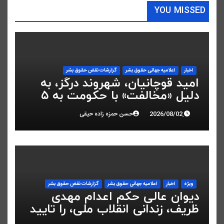
YOU MISSED
اخبار
اعلاميه جهانی حقوق بشر
گزارشات نقض حقوق بشر
امید قوچانیان، شهروند درگز، به
دلیل «مخالفت» با حکومت به ۵
سال زندان محکوم شد
حسن حمزه زاده حیقی
ویژه
اخبار
اعلاميه جهانی حقوق بشر
گزارشات نقض حقوق بشر
دیوان عالی حکم اعدام مهدی
ظریف، زندانی انقلاب ملی، را تایید
کرد