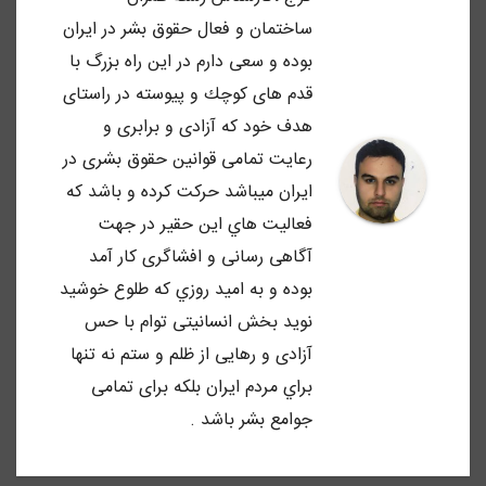
ساختمان و فعال حقوق بشر در ايران
بوده و سعى دارم در اين راه بزرگ با
قدم هاى كوچك و پيوسته در راستاى
هدف خود كه آزادى و برابرى و
رعايت تمامى قوانين حقوق بشرى در
ايران ميباشد حركت كرده و باشد كه
فعاليت هاي اين حقير در جهت
آگاهى رسانى و افشاگرى كار آمد
بوده و به اميد روزي كه طلوع خوشيد
نويد بخش انسانيتى توام با حس
آزادى و رهايى از ظلم و ستم نه تنها
براي مردم ايران بلكه براى تمامى
جوامع بشر باشد .