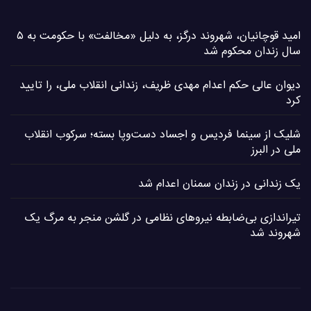
امید قوچانیان، شهروند درگز، به دلیل «مخالفت» با حکومت به ۵
سال زندان محکوم شد
دیوان عالی حکم اعدام مهدی ظریف، زندانی انقلاب ملی، را تایید
کرد
شلیک از سینما فردیس و اجساد دست‌وپا بسته؛ سرکوب انقلاب
ملی در البرز
یک زندانی در زندان سمنان اعدام شد
تیراندازی بی‌ضابطه نیروهای نظامی در گلشن منجر به مرگ یک
شهروند شد