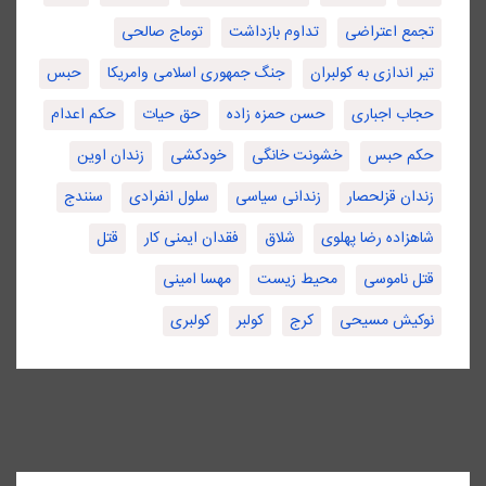
تجمع اعتراضی
تداوم بازداشت
توماج صالحی
تیر اندازی به کولبران
جنگ جمهوری اسلامی وامریکا
حبس
حجاب اجباری
حسن حمزه زاده
حق حیات
حکم اعدام
حکم حبس
خشونت خانگی
خودکشی
زندان اوین
زندان قزلحصار
زندانی سیاسی
سلول انفرادی
سنندج
شاهزاده رضا پهلوی
شلاق
فقدان ایمنی کار
قتل
قتل ناموسی
محیط زیست
مهسا امینی
نوکیش مسیحی
کرج
کولبر
کولبری