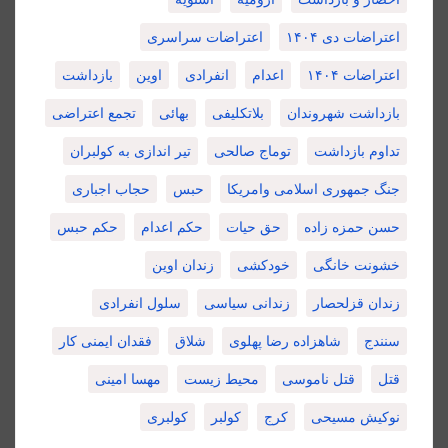
اعتراضات دی ۱۴۰۴
اعتراضات سراسری
اعتراضات ۱۴۰۴
اعدام
انفرادی
اوین
بازداشت
بازداشت شهروندان
بلاتکلیفی
بهائی
تجمع اعتراضی
تداوم بازداشت
توماج صالحی
تیر اندازی به کولبران
جنگ جمهوری اسلامی وامریکا
حبس
حجاب اجباری
حسن حمزه زاده
حق حیات
حکم اعدام
حکم حبس
خشونت خانگی
خودکشی
زندان اوین
زندان قزلحصار
زندانی سیاسی
سلول انفرادی
سنندج
شاهزاده رضا پهلوی
شلاق
فقدان ایمنی کار
قتل
قتل ناموسی
محیط زیست
مهسا امینی
نوکیش مسیحی
کرج
کولبر
کولبری