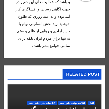
و باشد كه فعاليت هاي اين حقير در
جهت آگاهى رسانى و افشاگرى كار
آمد بوده و به اميد روزي كه طلوع
خوشيد نويد بخش انسانيتى توام با
حس آزادى و رهايى از ظلم و ستم
نه تنها براي مردم ايران بلكه براى
تمامى جوامع بشر باشد .
RELATED POST
اخبار
اعلاميه جهانی حقوق بشر
گزارشات نقض حقوق بشر