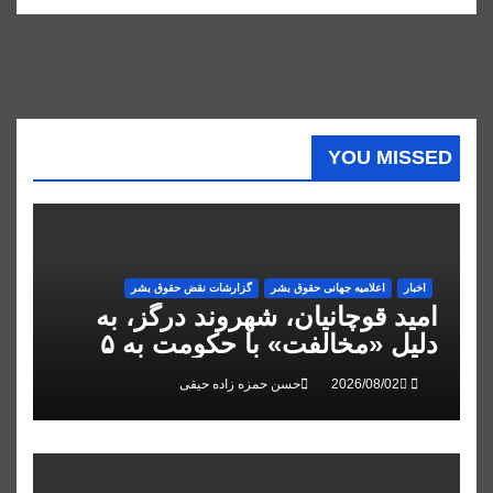
YOU MISSED
اخبار
اعلاميه جهانی حقوق بشر
گزارشات نقض حقوق بشر
امید قوچانیان، شهروند درگز، به
دلیل «مخالفت» با حکومت به ۵
سال زندان محکوم شد
حسن حمزه زاده حیقی