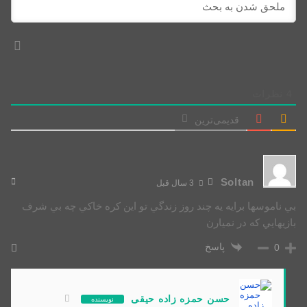
4
نظرات
قدیمی‌ترین
Soltan
3 سال قبل
بي ناموسها برايه يه چند روز زندگي تو اين كره خاكي چه بي شرف
بازيهايي كه در نميارن
پاسخ
0
حسن حمزه زاده حیقی
نویسنده