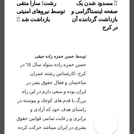
راهبری
مسدود شدن یک
رشت؛ سارا متقی
صفحه اینستاگرامی و
توسط نیروهای امنیتی
نوشته
بازداشت گرداننده آن
بازداشت شد
در کرج
توسط
حسن حمزه زاده حیقی
حسن حمزه زاده متولد سال ٦٥ در
كرج ،كارشناس رشته عمران
ساختمان و فعال حقوق بشر در
ايران بوده و سعى دارم در اين راه
بزرگ با قدم هاى كوچك و پيوسته در
راستاى هدف خود كه آزادى و
برابرى و رعايت تمامى قوانين حقوق
بشرى در ايران ميباشد حركت كرده