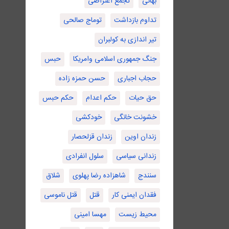
بهائی
تجمع اعتراضی
تداوم بازداشت
توماج صالحی
تیر اندازی به کولبران
جنگ جمهوری اسلامی وامریکا
حبس
حجاب اجباری
حسن حمزه زاده
حق حیات
حکم اعدام
حکم حبس
خشونت خانگی
خودکشی
زندان اوین
زندان قزلحصار
زندانی سیاسی
سلول انفرادی
سنندج
شاهزاده رضا پهلوی
شلاق
فقدان ایمنی کار
قتل
قتل ناموسی
محیط زیست
مهسا امینی