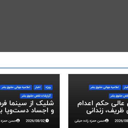
بار
اعلاميه جهانی حقوق بشر
ویژه
اخبار
اعلاميه جهانی حقوق بشر
قض حقوق بشر
گزارشات نقض حقوق بشر
 عالی حکم اعدام
شلیک از سینما فر
ظریف، زندانی
و اجساد دست‌وپا ب
 ملی، را تایید کرد
سرکوب انقلاب ملی 
حسن حمزه زاده حیقی
حسن حمزه ز
البرز