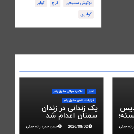
نوکیش مسیحی
کرج
کولبر
کولبری
اخبار
اعلاميه جهانی حقوق بشر
گزارشات نقض حقوق بشر
دیس
یک زندانی در زندان
سته؛
سمنان اعدام شد
در
اده حیقی
حسن حمزه زاده حیقی