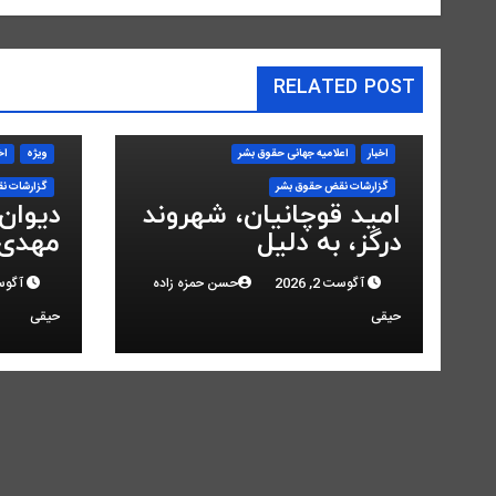
RELATED POST
اخبار
اعلاميه جهانی حقوق بشر
ویژه
اخ
گزارشات نقض حقوق بشر
گزارشات ن
امید قوچانیان، شهروند
دیوان
درگز، به دلیل
مهدی 
«مخالفت» با حکومت
انقلاب
آگوست 2, 2026
حسن حمزه زاده
آگوست 2,
به ۵ سال زندان محکوم
کرد
حیقی
حیقی
شد