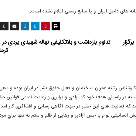
انه های داخل ایران و یا منابع رسمی اعلام نشده است.
رگزار
تداوم بازداشت و بلاتکلیفی نهاله شهیدی یزدی در 
کرم
ه متولد سال ٦٥ در كرج ،كارشناس رشته عمران ساختمان و فعال حقوق بشر در ايران بوده و سع
وسته در راستاى هدف خود كه آزادى و برابرى و رعايت تمامى قوانين حق
د كه فعاليت هاي اين حقير در جهت آگاهى رسانى و افشاگرى كار آمد 
 انسانيتى توام با حس آزادى و رهايى از ظلم و ستم نه تنها براي مرد