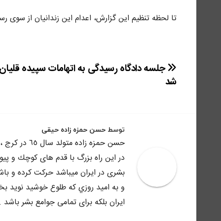
تا لحظه تنظیم این گزارش، اعدام این زندانیان از سوی رس
راهبری
جلسه دادگاه رسیدگی به اتهامات سپیده قلیان ب
شد
نوشته
توسط
حسن حمزه زاده حیقی
حسن حمزه زاد
در اين راه بزرگ با قدم هاى كوچك و پي
بشرى در ايران ميباشد حركت كرده و باش
و به اميد روزي كه طلوع خوشيد نويد بخش
ايران بلكه براى تمامى جوامع بشر باشد .