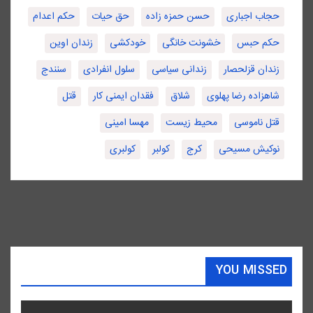
حجاب اجباری
حسن حمزه زاده
حق حیات
حکم اعدام
حکم حبس
خشونت خانگی
خودکشی
زندان اوین
زندان قزلحصار
زندانی سیاسی
سلول انفرادی
سنندج
شاهزاده رضا پهلوی
شلاق
فقدان ایمنی کار
قتل
قتل ناموسی
محیط زیست
مهسا امینی
نوکیش مسیحی
کرج
کولبر
کولبری
YOU MISSED