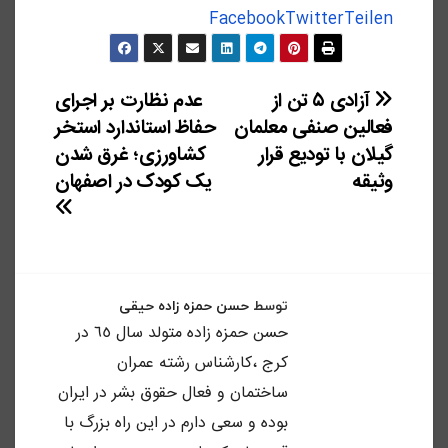
Facebook
Twitter
Teilen
راهبری
آزادی ۵ تن از
عدم نظارت بر اجرای
فعالین صنفی معلمان
حفاظ استاندارد استخر
نوشته
گیلان با تودیع قرار
کشاورزی؛ غرق شدن
وثیقه
یک کودک در اصفهان
توسط
حسن حمزه زاده حیقی
حسن حمزه زاده متولد سال ٦٥ در
كرج ،كارشناس رشته عمران
ساختمان و فعال حقوق بشر در ايران
بوده و سعى دارم در اين راه بزرگ با