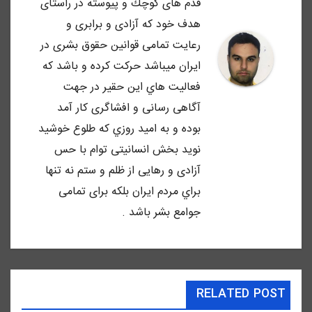
قدم هاى كوچك و پيوسته در راستاى
هدف خود كه آزادى و برابرى و
رعايت تمامى قوانين حقوق بشرى در
ايران ميباشد حركت كرده و باشد كه
فعاليت هاي اين حقير در جهت
آگاهى رسانى و افشاگرى كار آمد
بوده و به اميد روزي كه طلوع خوشيد
نويد بخش انسانيتى توام با حس
آزادى و رهايى از ظلم و ستم نه تنها
براي مردم ايران بلكه براى تمامى
جوامع بشر باشد .
RELATED POST