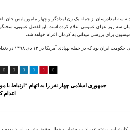
ه سه امدادرسان از جمله یک زن امدادگر و چهار مامور پلیس جان باخته
رمان سه روز عزای عمومی اعلام کرده است. ابوالفضل عمویی، سخنگو
یسیون برای بررسی میدانی به کرمان اعزام خواهد شد.
لازم به یادآوری است قاسم سلیمانی، چهره مطرح نظامی حکومت ایران بود که در حمله پهپادی آمریکا در ۱۳ دی ۱۳۹۸ 
جمهوری اسلامی چهار نفر را به اتهام “ارتباط با م
اعدام ک
اده متولد سال ٦٥ در كرج ،كارشناس رشته عمران ساختمان و فعال حقوق بشر در ايران بوده