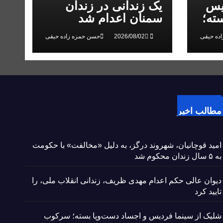
یس
یک زندانی در زندان
ته؛
سمنان اعدام شد
 در
ده حیقی
حسن حمزه زاده حیقی
مطالب اخیر
امید قوچانیان، شهروند درگز، به دلیل «مخالفت» با حکومت
به ۵ سال زندان محکوم شد
دیوان عالی حکم اعدام مهدی ظریف، زندانی انقلاب ملی، را
تایید کرد
شلیک از سینما فردیس و اجساد دست‌وپا بسته؛ سرکوب