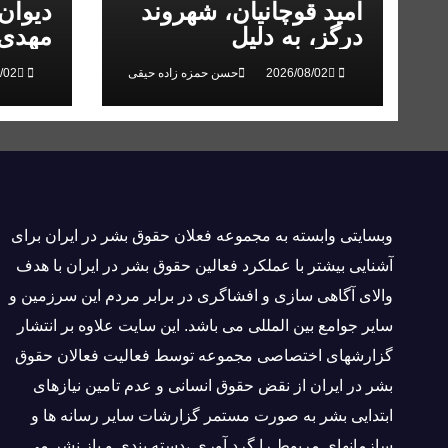
امید قوچانیان، شهروند
دیوان
درگز، به دلیل
مهدی 
«مخالفت» با حکومت به
انقلاب
حسن حمزه زاده حیقی
۵ سال زندان محکوم
شد
وبسايتى وابسته به مجموعه فعلان حقوق بشر در ایران برای
آشنایی بيشتر با عملکرد فعالین حقوق بشر در ایران با هدف
والاى آگاهى سازی و افشاگرى در برابر مردم این سرزمین و
ساير جوامع بین المللى می باشد. این سایت علاوه بر انتشار
گزارشهای اختصاصی مجموعه توسط فعاليت فعالان حقوق
بشر در ایران از نقض حقوق انسانی و عدم تامین نیازهای
ابتدایی بشر به صورت مستمر گزارشات سایر رسانه ها و
سازمانهای مربوط را گرد آوری ،دسته بندی و باز نشر می