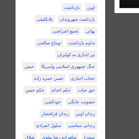
اوین
بازداشت
بازداشت شهروندان
بلاتکلیفی
بهائی
تجمع اعتراضی
تداوم بازداشت
توماج صالحی
تیر اندازی به کولبران
جنگ جمهوری اسلامی وامریکا
حبس
حجاب اجباری
حسن حمزه زاده
حق حیات
حکم اعدام
حکم حبس
خشونت خانگی
خودکشی
زندان اوین
زندان قزلحصار
زندانی سیاسی
سلول انفرادی
سنندج
شاهزاده رضا پهلوی
شلاق