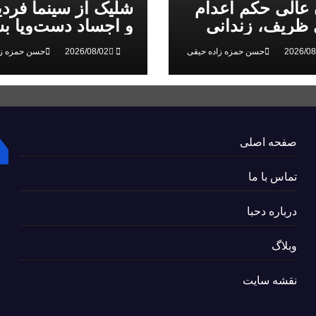
 عالی حکم اعدام
شلیک از سینما فرد
ظریف، زندانی
و اجساد دست‌وپا بس
 ملی، را تایید کرد
سرکوب انقلاب ملی
حسن حمزه زاده حیقی
حسن حمزه زا
البرز
صفحه اصلی
تماس با ما
درباره دحبا
وبلاگ
نقشه سایت