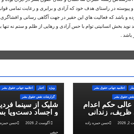
و پيوسته در راستاى هدف خود كه آزادى و برابرى و رعايت تمامى قوان
 و باشد كه فعاليت هاي اين حقير در جهت آگاهى رسانى و افشاگرى 
 نويد بخش انسانيتى توام با حس آزادى و رهايى از ظلم و ستم نه تنها ب
باشد .
بار
اعلاميه جهانی حقوق بشر
ویژه
اخبار
اعلاميه جهانی حقوق بشر
نقض حقوق بشر
گزارشات نقض حقوق بشر
 عالی حکم اعدام
شلیک از سینما فرد
ظریف، زندانی
و اجساد دست‌وپا بس
 ملی، را تایید کرد
سرکوب انقلاب ملی 
2026
حسن حمزه زاده
آگوست 2, 2026
حسن حمزه ز
البرز
حیقی