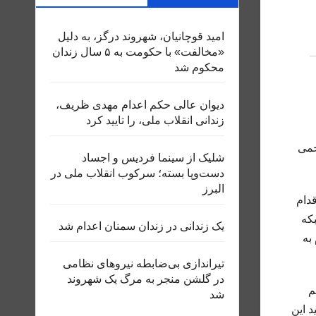
امید قوچانیان، شهروند درگز، به دلیل
«مخالفت» با حکومت به ۵ سال زندان
محکوم شد
دیوان عالی حکم اعدام مهدی ظریف،
زندانی انقلاب ملی، را تایید کرد
، ده‌ها نفر جان باختند و بیش از ۱۷۰ نفر زخمی
شلیک از سینما فردیس و اجساد
دست‌وپا بسته؛ سرکوب انقلاب ملی در
البرز
قدام
 شبکه
یک زندانی در زندان سمنان اعدام شد
به
تیراندازی بی‌ضابطه نیروهای نظامی
در گلشن منجر به مرگ یک شهروند
م
شد
د این