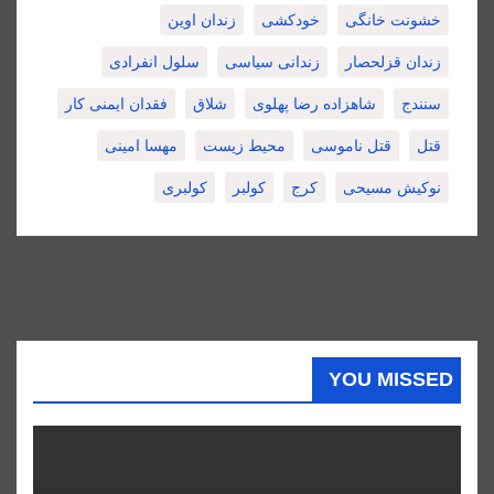
خشونت خانگی
خودکشی
زندان اوین
زندان قزلحصار
زندانی سیاسی
سلول انفرادی
سنندج
شاهزاده رضا پهلوی
شلاق
فقدان ایمنی کار
قتل
قتل ناموسی
محیط زیست
مهسا امینی
نوکیش مسیحی
کرج
کولبر
کولبری
YOU MISSED