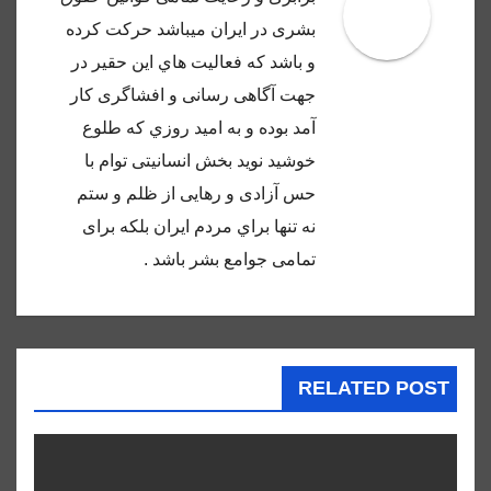
بشرى در ايران ميباشد حركت كرده
و باشد كه فعاليت هاي اين حقير در
جهت آگاهى رسانى و افشاگرى كار
آمد بوده و به اميد روزي كه طلوع
خوشيد نويد بخش انسانيتى توام با
حس آزادى و رهايى از ظلم و ستم
نه تنها براي مردم ايران بلكه براى
تمامى جوامع بشر باشد .
RELATED POST