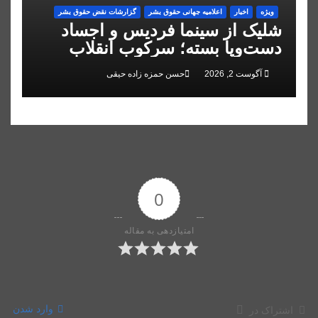
ویژه
اخبار
اعلاميه جهانی حقوق بشر
گزارشات نقض حقوق بشر
شلیک از سینما فردیس و اجساد
دست‌وپا بسته؛ سرکوب انقلاب
ملی در البرز
آگوست 2, 2026
حسن حمزه زاده حیقی
0
امتیازدهی به مقاله
وارد شدن
اشتراک در