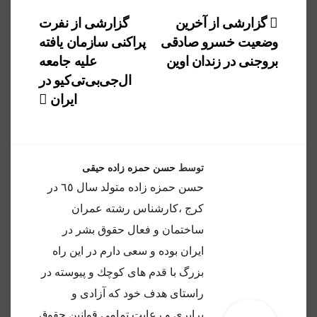
راهبری
گزارشی از آخرین
گزارشی از نفرت
وضعیت خسرو صادقی
پراکنی سازمان یافته
نوشته
بروجنی در زندان اوین
علیه جامعه
ال‌جی‌بی‌تی‌کیو در
ایران
توسط
حسن حمزه زاده حیقی
حسن حمزه زاده متولد سال ٦٥ در
كرج ،كارشناس رشته عمران
ساختمان و فعال حقوق بشر در
ايران بوده و سعى دارم در اين راه
بزرگ با قدم هاى كوچك و پيوسته در
راستاى هدف خود كه آزادى و
برابرى و رعايت تمامى قوانين حقوق