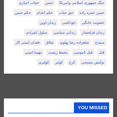
جنگ جمهوری اسلامی وامریکا
حبس
حجاب اجباری
حسن حمزه زاده
حق حیات
حکم اعدام
حکم حبس
خشونت خانگی
خودکشی
زندان اوین
زندان قزلحصار
زندانی سیاسی
سلول انفرادی
سنندج
شاهزاده رضا پهلوی
شلاق
فقدان ایمنی کار
قتل
قتل ناموسی
محیط زیست
مهسا امینی
نوکیش مسیحی
کرج
کولبر
کولبری
YOU MISSED