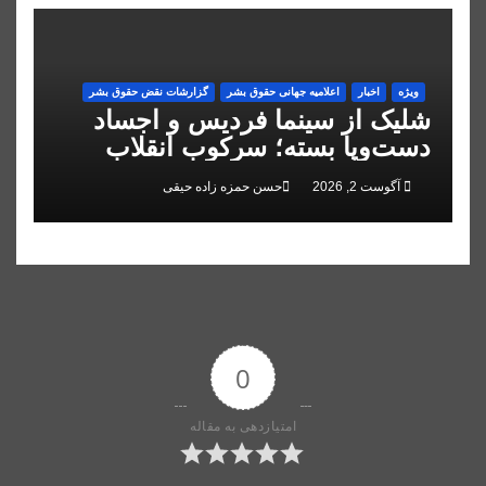
ویژه
اخبار
اعلاميه جهانی حقوق بشر
گزارشات نقض حقوق بشر
شلیک از سینما فردیس و اجساد
دست‌وپا بسته؛ سرکوب انقلاب
ملی در البرز
آگوست 2, 2026
حسن حمزه زاده حیقی
0
امتیازدهی به مقاله