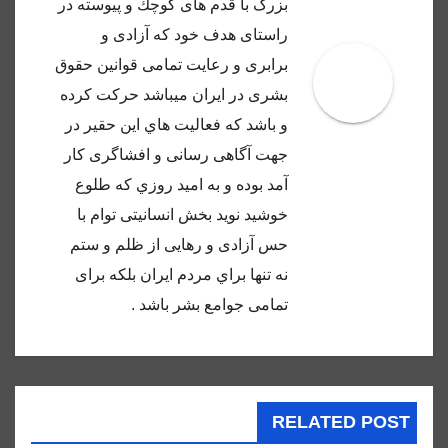
بزرگ با قدم هاى كوچك و پيوسته در
راستاى هدف خود كه آزادى و
برابرى و رعايت تمامى قوانين حقوق
بشرى در ايران ميباشد حركت كرده
و باشد كه فعاليت هاي اين حقير در
جهت آگاهى رسانى و افشاگرى كار
آمد بوده و به اميد روزي كه طلوع
خوشيد نويد بخش انسانيتى توام با
حس آزادى و رهايى از ظلم و ستم
نه تنها براي مردم ايران بلكه براى
تمامى جوامع بشر باشد .
RELATED POST