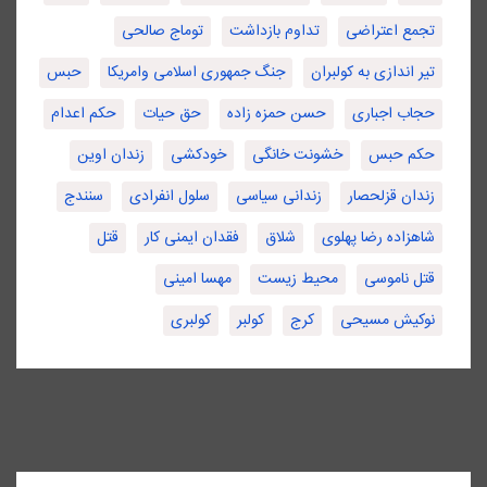
تجمع اعتراضی
تداوم بازداشت
توماج صالحی
تیر اندازی به کولبران
جنگ جمهوری اسلامی وامریکا
حبس
حجاب اجباری
حسن حمزه زاده
حق حیات
حکم اعدام
حکم حبس
خشونت خانگی
خودکشی
زندان اوین
زندان قزلحصار
زندانی سیاسی
سلول انفرادی
سنندج
شاهزاده رضا پهلوی
شلاق
فقدان ایمنی کار
قتل
قتل ناموسی
محیط زیست
مهسا امینی
نوکیش مسیحی
کرج
کولبر
کولبری