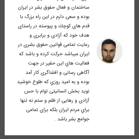
ساختمان و فعال حقوق بشر در ايران
بوده و سعى دارم در اين راه بزرگ با
قدم هاى كوچك و پيوسته در راستاى
هدف خود كه آزادى و برابرى و
رعايت تمامى قوانين حقوق بشرى در
ايران ميباشد حركت كرده و باشد كه
فعاليت هاي اين حقير در جهت
آگاهى رسانى و افشاگرى كار آمد
بوده و به اميد روزي كه طلوع خوشيد
نويد بخش انسانيتى توام با حس
آزادى و رهايى از ظلم و ستم نه تنها
براي مردم ايران بلكه براى تمامى
جوامع بشر باشد .