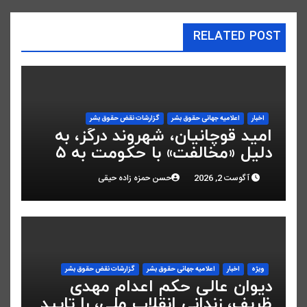
RELATED POST
اخبار
اعلاميه جهانی حقوق بشر
گزارشات نقض حقوق بشر
امید قوچانیان، شهروند درگز، به
دلیل «مخالفت» با حکومت به ۵
سال زندان محکوم شد
آگوست 2, 2026
حسن حمزه زاده حیقی
ویژه
اخبار
اعلاميه جهانی حقوق بشر
گزارشات نقض حقوق بشر
دیوان عالی حکم اعدام مهدی
ظریف، زندانی انقلاب ملی، را تایید