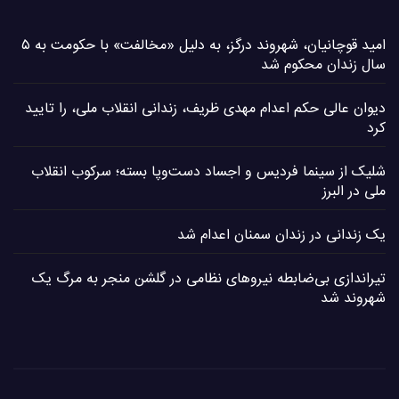
امید قوچانیان، شهروند درگز، به دلیل «مخالفت» با حکومت به ۵
سال زندان محکوم شد
دیوان عالی حکم اعدام مهدی ظریف، زندانی انقلاب ملی، را تایید
کرد
شلیک از سینما فردیس و اجساد دست‌وپا بسته؛ سرکوب انقلاب
ملی در البرز
یک زندانی در زندان سمنان اعدام شد
تیراندازی بی‌ضابطه نیروهای نظامی در گلشن منجر به مرگ یک
شهروند شد