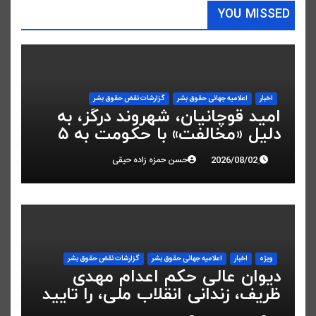
YOU MISSED
اخبار
اعلاميه جهانی حقوق بشر
گزارشات نقض حقوق بشر
امید قوچانیان، شهروند درگز، به
دلیل «مخالفت» با حکومت به ۵
سال زندان محکوم شد
حسن حمزه زاده حیقی
ویژه
اخبار
اعلاميه جهانی حقوق بشر
گزارشات نقض حقوق بشر
دیوان عالی حکم اعدام مهدی
ظریف، زندانی انقلاب ملی، را تایید
کرد