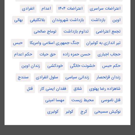
اعتراضات سراسری
اعتراضات ۱۴۰۴
اعدام
انفرادی
اوین
بازداشت
بازداشت شهروندان
بلاتکلیفی
بهائی
تجمع اعتراضی
تداوم بازداشت
توماج صالحی
تیر اندازی به کولبران
جنگ جمهوری اسلامی وامریکا
حبس
حجاب اجباری
حسن حمزه زاده
حق حیات
حکم اعدام
حکم حبس
خشونت خانگی
خودکشی
زندان اوین
زندان قزلحصار
زندانی سیاسی
سلول انفرادی
سنندج
شاهزاده رضا پهلوی
شلاق
فقدان ایمنی کار
قتل
قتل ناموسی
محیط زیست
مهسا امینی
نوکیش مسیحی
کرج
کولبر
کولبری