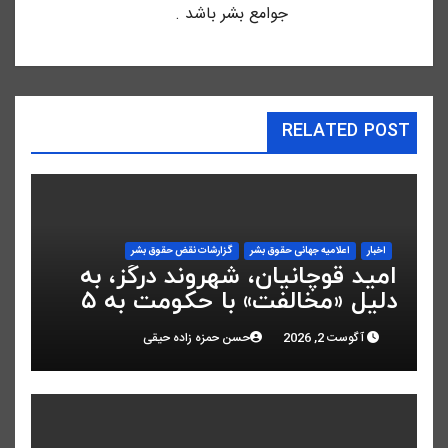
جوامع بشر باشد .
RELATED POST
اخبار
اعلاميه جهانی حقوق بشر
گزارشات نقض حقوق بشر
امید قوچانیان، شهروند درگز، به
دلیل «مخالفت» با حکومت به ۵
سال زندان محکوم شد
آگوست 2, 2026
حسن حمزه زاده حیقی