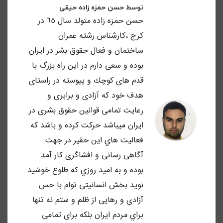
توسط
حسن حمزه زاده حیقی
حسن حمزه زاده متولد سال ٦٥ در
كرج ،كارشناس رشته عمران
ساختمان و فعال حقوق بشر در ايران
بوده و سعى دارم در اين راه بزرگ با
قدم هاى كوچك و پيوسته در راستاى
هدف خود كه آزادى و برابرى و
رعايت تمامى قوانين حقوق بشرى در
ايران ميباشد حركت كرده و باشد كه
فعاليت هاي اين حقير در جهت
آگاهى رسانى و افشاگرى كار آمد
بوده و به اميد روزي كه طلوع خوشيد
نويد بخش انسانيتى توام با حس
آزادى و رهايى از ظلم و ستم نه تنها
براي مردم ايران بلكه براى تمامى