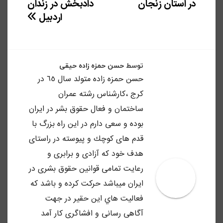
در استان زنجان
دادبخش در زندان
اردبیل
توسط
حسن حمزه زاده حیقی
حسن حمزه زاده متولد سال ٦٥ در
كرج ،كارشناس رشته عمران
ساختمان و فعال حقوق بشر در ايران
بوده و سعى دارم در اين راه بزرگ با
قدم هاى كوچك و پيوسته در راستاى
هدف خود كه آزادى و برابرى و
رعايت تمامى قوانين حقوق بشرى در
ايران ميباشد حركت كرده و باشد كه
فعاليت هاي اين حقير در جهت
آگاهى رسانى و افشاگرى كار آمد