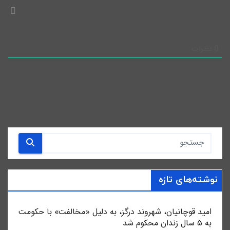
0
نظرات
نوشته‌های تازه
امید قوچانیان، شهروند درگز، به دلیل «مخالفت» با حکومت
به ۵ سال زندان محکوم شد