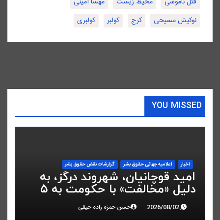
قتل ناموسی
محیط زیست
مهسا امینی
نوکیش مسیحی
کرج
کولبر
کولبری
YOU MISSED
اخبار
اعلاميه جهانی حقوق بشر
گزارشات نقض حقوق بشر
امید قوچانیان، شهروند درگز، به
دلیل «مخالفت» با حکومت به ۵
سال زندان محکوم شد
حسن حمزه زاده حیقی