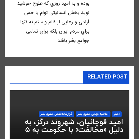
بوده و به اميد روزي كه طلوع خوشيد
نويد بخش انسانيتى توام با حس
آزادى و رهايى از ظلم و ستم نه تنها
براي مردم ايران بلكه براى تمامى
جوامع بشر باشد .
RELATED POST
اخبار
اعلاميه جهانی حقوق بشر
گزارشات نقض حقوق بشر
امید قوچانیان، شهروند درگز، به
دلیل «مخالفت» با حکومت به ۵
سال زندان محکوم شد