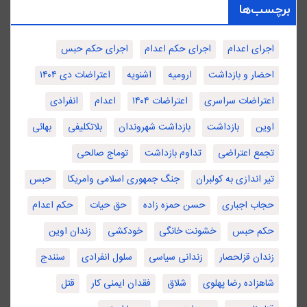
برچسب‌ها
اجرای اعدام
اجرای حکم اعدام
اجرای حکم حبس
احضار و بازداشت
ارومیه
اشنویه
اعتراضات دی ۱۴۰۴
اعتراضات سراسری
اعتراضات ۱۴۰۴
اعدام
انفرادی
اوین
بازداشت
بازداشت شهروندان
بلاتکلیفی
بهائی
تجمع اعتراضی
تداوم بازداشت
توماج صالحی
تیر اندازی به کولبران
جنگ جمهوری اسلامی وامریکا
حبس
حجاب اجباری
حسن حمزه زاده
حق حیات
حکم اعدام
حکم حبس
خشونت خانگی
خودکشی
زندان اوین
زندان قزلحصار
زندانی سیاسی
سلول انفرادی
سنندج
شاهزاده رضا پهلوی
شلاق
فقدان ایمنی کار
قتل