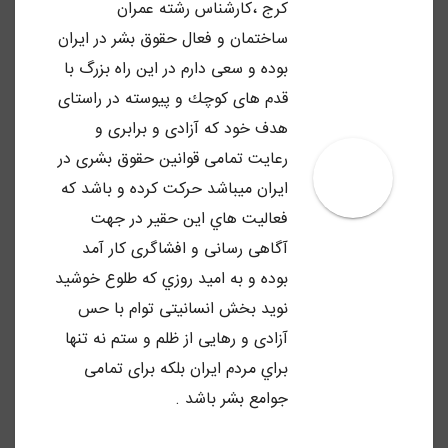
كرج ،كارشناس رشته عمران
ساختمان و فعال حقوق بشر در ايران
بوده و سعى دارم در اين راه بزرگ با
قدم هاى كوچك و پيوسته در راستاى
هدف خود كه آزادى و برابرى و
رعايت تمامى قوانين حقوق بشرى در
ايران ميباشد حركت كرده و باشد كه
فعاليت هاي اين حقير در جهت
آگاهى رسانى و افشاگرى كار آمد
بوده و به اميد روزي كه طلوع خوشيد
نويد بخش انسانيتى توام با حس
آزادى و رهايى از ظلم و ستم نه تنها
براي مردم ايران بلكه براى تمامى
جوامع بشر باشد .