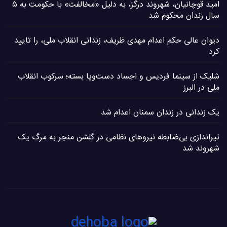
امید قوچانیان، شهروند درگز، به دلیل «مخالفت» با حکومت به ۵
سال زندان محکوم شد
دیوان عالی حکم اعدام مهدی ظریف، زندانی انقلاب ملی، را تایید
کرد
شلیک از سینما فردیس و اجساد دست‌وپا بسته؛ سرکوب انقلاب
ملی در البرز
یک زندانی در زندان سمنان اعدام شد
تیراندازی بی‌ضابطه نیروهای نظامی در گلشن منجر به مرگ یک
شهروند شد