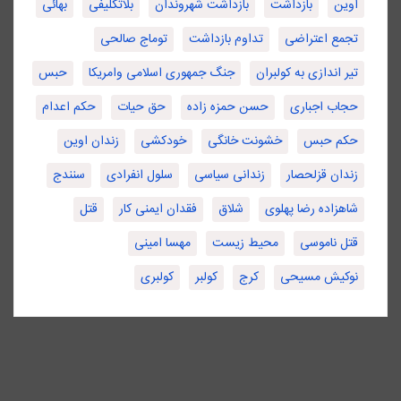
اوین
بازداشت
بازداشت شهروندان
بلاتکلیفی
بهائی
تجمع اعتراضی
تداوم بازداشت
توماج صالحی
تیر اندازی به کولبران
جنگ جمهوری اسلامی وامریکا
حبس
حجاب اجباری
حسن حمزه زاده
حق حیات
حکم اعدام
حکم حبس
خشونت خانگی
خودکشی
زندان اوین
زندان قزلحصار
زندانی سیاسی
سلول انفرادی
سنندج
شاهزاده رضا پهلوی
شلاق
فقدان ایمنی کار
قتل
قتل ناموسی
محیط زیست
مهسا امینی
نوکیش مسیحی
کرج
کولبر
کولبری