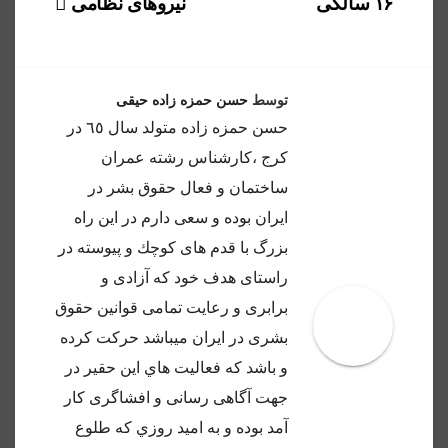
۱۶ سالگی
نیروهای نظامی
توسط
حسن حمزه زاده حیقی
حسن حمزه زاده متولد سال ٦٥ در
كرج ،كارشناس رشته عمران
ساختمان و فعال حقوق بشر در
ايران بوده و سعى دارم در اين راه
بزرگ با قدم هاى كوچك و پيوسته در
راستاى هدف خود كه آزادى و
برابرى و رعايت تمامى قوانين حقوق
بشرى در ايران ميباشد حركت كرده
و باشد كه فعاليت هاي اين حقير در
جهت آگاهى رسانى و افشاگرى كار
آمد بوده و به اميد روزي كه طلوع