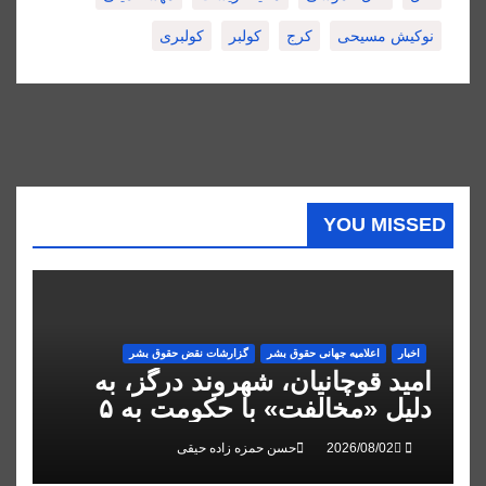
نوکیش مسیحی
کرج
کولبر
کولبری
YOU MISSED
اخبار
اعلاميه جهانی حقوق بشر
گزارشات نقض حقوق بشر
امید قوچانیان، شهروند درگز، به
دلیل «مخالفت» با حکومت به ۵
سال زندان محکوم شد
حسن حمزه زاده حیقی