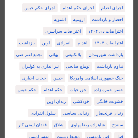
اجرای اعدام
اجرای حکم اعدام
اجرای حکم حبس
احضار و بازداشت
ارومیه
اشنویه
اعتراضات دی ۱۴۰۴
اعتراضات سراسری
اعتراضات ۱۴۰۴
اعدام
انفرادی
اوین
بازداشت
بازداشت شهروندان
بلاتکلیفی
بهائی
تجمع اعتراضی
تداوم بازداشت
توماج صالحی
تیر اندازی به کولبران
جنگ جمهوری اسلامی وامریکا
حبس
حجاب اجباری
حسن حمزه زاده
حق حیات
حکم اعدام
حکم حبس
خشونت خانگی
خودکشی
زندان اوین
زندان قزلحصار
زندانی سیاسی
سلول انفرادی
سنندج
شاهزاده رضا پهلوی
شلاق
فقدان ایمنی کار
قتل
قتل ناموسی
محیط زیست
مهسا امینی