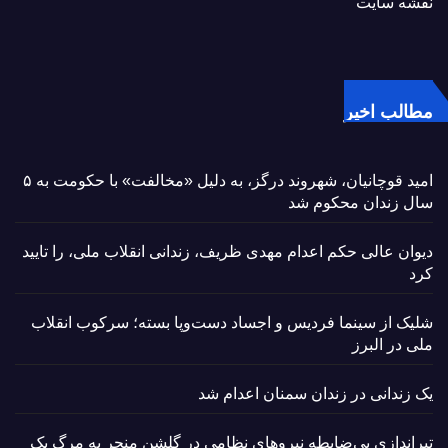
نقشه سایت
مطالب اخیر
امید قوچانیان، شهروند درگز، به دلیل «مخالفت» با حکومت به ۵
سال زندان محکوم شد
دیوان عالی حکم اعدام مهدی ظریف، زندانی انقلاب ملی، را تایید
کرد
شلیک از سینما فردیس و اجساد دست‌وپا بسته؛ سرکوب انقلاب
ملی در البرز
یک زندانی در زندان سمنان اعدام شد
تیراندازی بی‌ضابطه نیروهای نظامی در گلشن منجر به مرگ یک