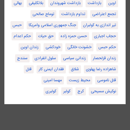
اوین
بازداشت
بازداشت شهروندان
بلاتکلیفی
بهائی
تجمع اعتراضی
تداوم بازداشت
توماج صالحی
تیر اندازی به کولبران
جنگ جمهوری اسلامی وامریکا
حبس
حجاب اجباری
حسن حمزه زاده
حق حیات
حکم اعدام
حکم حبس
خشونت خانگی
خودکشی
زندان اوین
زندان قزلحصار
زندانی سیاسی
سلول انفرادی
سنندج
شاهزاده رضا پهلوی
شلاق
فقدان ایمنی کار
قتل
قتل ناموسی
محیط زیست
مهسا امینی
نوکیش مسیحی
کرج
کولبر
کولبری