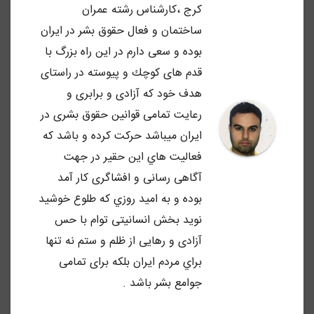
كرج ،كارشناس رشته عمران
ساختمان و فعال حقوق بشر در ايران
بوده و سعى دارم در اين راه بزرگ با
قدم هاى كوچك و پيوسته در راستاى
هدف خود كه آزادى و برابرى و
رعايت تمامى قوانين حقوق بشرى در
ايران ميباشد حركت كرده و باشد كه
فعاليت هاي اين حقير در جهت
آگاهى رسانى و افشاگرى كار آمد
بوده و به اميد روزي كه طلوع خوشيد
نويد بخش انسانيتى توام با حس
آزادى و رهايى از ظلم و ستم نه تنها
براي مردم ايران بلكه براى تمامى
جوامع بشر باشد .