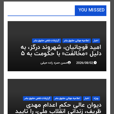
YOU MISSED
اخبار
اعلاميه جهانی حقوق بشر
گزارشات نقض حقوق بشر
امید قوچانیان، شهروند درگز، به
دلیل «مخالفت» با حکومت به ۵
سال زندان محکوم شد
حسن حمزه زاده حیقی
ویژه
اخبار
اعلاميه جهانی حقوق بشر
گزارشات نقض حقوق بشر
دیوان عالی حکم اعدام مهدی
ظریف، زندانی انقلاب ملی، را تایید