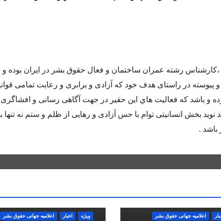
اده متولد سال ٦٥ در كرج ،كارشناس رشته عمران ساختمان و فعال حقوق بشر در ايران بوده
و پيوسته در راستاى هدف خود كه آزادى و برابرى و رعايت تمامى قوان
 و باشد كه فعاليت هاي اين حقير در جهت آگاهى رسانى و افشاگرى 
 نويد بخش انسانيتى توام با حس آزادى و رهايى از ظلم و ستم نه تنها ب
باشد .
بار
اعلاميه جهانی حقوق بشر
ویژه
اخبار
اعلاميه جهانی حقوق بشر