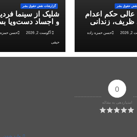
نقض حقوق بشر
گزارشات نقض حقوق بشر
 عالی حکم اعدام
شلیک از سینما فرد
ظریف، زندانی
و اجساد دست‌وپا بس
 ملی، را تایید کرد
سرکوب انقلاب ملی 
2026
حسن حمزه زاده
آگوست 2, 2026
حسن حمزه ز
البرز
حیقی
0
امتیازدهی به مقاله
وارد شدن