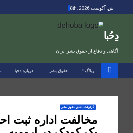
Ski
ش. آگوست 8th, 2026
t
conten
دِحُبا
آگاهی و دفاع از حقوق بشر ایران
وبلاگ
حقوق بشر
درباره دحبا
ت
گزارشات نقض حقوق بشر
مخالفت اداره ثبت احو
یک کودک در ارومیه