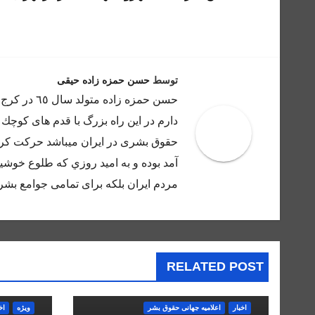
نوشته
توسط
حسن حمزه زاده حیقی
حسن حمزه ز
دارم در اين راه بزرگ با قدم هاى كوچك 
حقوق بشرى در ايران ميباشد حركت كرده
آمد بوده و به اميد روزي كه طلوع خوشيد
مردم ايران بلكه براى تمامى جوامع بشر 
RELATED POST
اخبار
اعلاميه جهانی حقوق بشر
ویژه
اخ