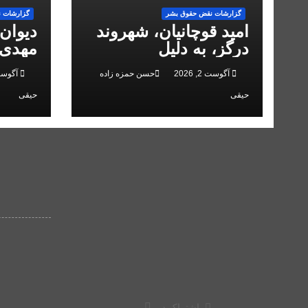
گزارشات نقض حقوق بشر
گزارشات 
امید قوچانیان، شهروند
دیوان
درگز، به دلیل
مهدی 
«مخالفت» با حکومت به
انقلاب
آگوست 2, 2026
حسن حمزه زاده
آگوست 2, 
۵ سال زندان محکوم
حیقی
حیقی
شد
اشتراک در