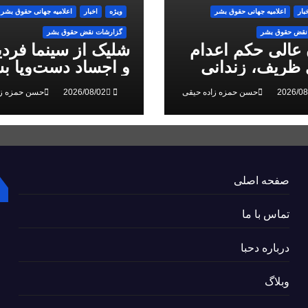
بار
اعلاميه جهانی حقوق بشر
ویژه
اخبار
اعلاميه جهانی حقوق بشر
نقض حقوق بشر
گزارشات نقض حقوق بشر
 عالی حکم اعدام
شلیک از سینما فرد
ظریف، زندانی
و اجساد دست‌وپا بس
 ملی، را تایید کرد
سرکوب انقلاب ملی
حسن حمزه زاده حیقی
حسن حمزه زا
البرز
صفحه اصلی
تماس با ما
درباره دحبا
وبلاگ