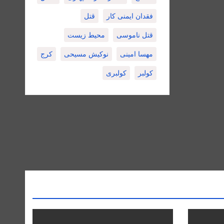
فقدان ایمنی کار
قتل
قتل ناموسی
محیط زیست
مهسا امینی
نوکیش مسیحی
کرج
کولبر
کولبری