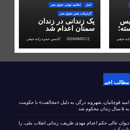
اخبار
اعلاميه جهانی حقوق بشر
گزارشات نقض حقوق بشر
یس
یک زندانی در زندان
ته؛
سمنان اعدام شد
 در
ده حیقی
حسن حمزه زاده حیقی
مطالب اخیر
امید قوچانیان، شهروند درگز، به دلیل «مخالفت» با حکومت
به ۵ سال زندان محکوم شد
دیوان عالی حکم اعدام مهدی ظریف، زندانی انقلاب ملی، را
تایید کرد