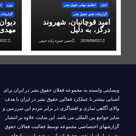
اخبار
اعلاميه جهانی حقوق بشر
ویژه
اخ
گزارشات نقض حقوق بشر
گزارشات 
امید قوچانیان، شهروند
دیوان
درگز، به دلیل
مهدی 
«مخالفت» با حکومت به
انقلاب
حسن حمزه زاده حیقی
۵ سال زندان محکوم
شد
وبسايتى وابسته به مجموعه فعلان حقوق بشر در ایران برای
آشنایی بيشتر با عملکرد فعالین حقوق بشر در ایران با هدف
والاى آگاهى سازی و افشاگرى در برابر مردم این سرزمین و
ساير جوامع بین المللى می باشد. این سایت علاوه بر انتشار
گزارشهای اختصاصی مجموعه توسط فعاليت فعالان حقوق
بشر در ایران از نقض حقوق انسانی و عدم تامین نیازهای