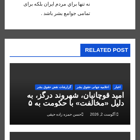
نه تنها براي مردم ايران بلكه براى
تمامى جوامع بشر باشد .
RELATED POST
اخبار
اعلاميه جهانی حقوق بشر
گزارشات نقض حقوق بشر
امید قوچانیان، شهروند درگز، به
دلیل «مخالفت» با حکومت به ۵
سال زندان محکوم شد
آگوست 2, 2026
حسن حمزه زاده حیقی