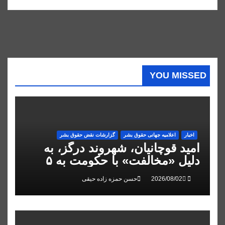
YOU MISSED
اخبار
اعلاميه جهانی حقوق بشر
گزارشات نقض حقوق بشر
امید قوچانیان، شهروند درگز، به
دلیل «مخالفت» با حکومت به ۵
سال زندان محکوم شد
حسن حمزه زاده حیقی