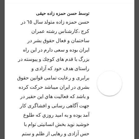
توسط
حسن حمزه زاده حیقی
حسن حمزه زاده متولد سال ٦٥ در
كرج ،كارشناس رشته عمران
ساختمان و فعال حقوق بشر در
ايران بوده و سعى دارم در اين راه
بزرگ با قدم هاى كوچك و پيوسته در
راستاى هدف خود كه آزادى و
برابرى و رعايت تمامى قوانين حقوق
بشرى در ايران ميباشد حركت كرده
و باشد كه فعاليت هاي اين حقير در
جهت آگاهى رسانى و افشاگرى كار
آمد بوده و به اميد روزي كه طلوع
خوشيد نويد بخش انسانيتى توام با
حس آزادى و رهايى از ظلم و ستم