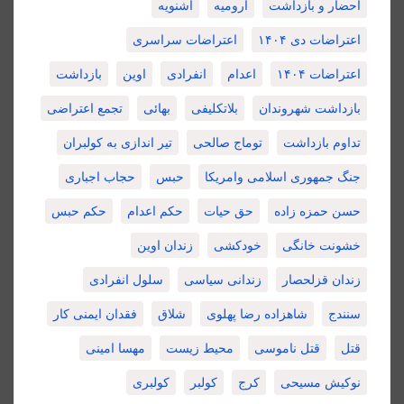
احضار و بازداشت
ارومیه
اشنویه
اعتراضات دی ۱۴۰۴
اعتراضات سراسری
اعتراضات ۱۴۰۴
اعدام
انفرادی
اوین
بازداشت
بازداشت شهروندان
بلاتکلیفی
بهائی
تجمع اعتراضی
تداوم بازداشت
توماج صالحی
تیر اندازی به کولبران
جنگ جمهوری اسلامی وامریکا
حبس
حجاب اجباری
حسن حمزه زاده
حق حیات
حکم اعدام
حکم حبس
خشونت خانگی
خودکشی
زندان اوین
زندان قزلحصار
زندانی سیاسی
سلول انفرادی
سنندج
شاهزاده رضا پهلوی
شلاق
فقدان ایمنی کار
قتل
قتل ناموسی
محیط زیست
مهسا امینی
نوکیش مسیحی
کرج
کولبر
کولبری