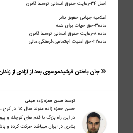
اصل ٣۴-رعایت حقوق انسانی توسط قانون
اعلامیه جهانی حقوق بشر :
ماده۳-حق حیات برای همه
ماده ٨-رعایت حقوق انسانی توسط قانون
ماده٢٢-حق امنیت اجتماعی،فرهنگی،مالی
راهبری
جان باختن فرشیدموسوی بعد از آزادی از زندان
نوشته
توسط
حسن حمزه زاده حیقی
حسن حمزه زاد
در اين راه بزرگ با قدم هاى كوچك و پي
بشرى در ايران ميباشد حركت كرده و باش