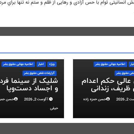
 انسانيتى توام با حس آزادى و رهايى از ظلم و ستم نه تنها براي مرد
بار
اعلاميه جهانی حقوق بشر
ویژه
اخبار
اعلاميه جهانی حقوق بشر
قض حقوق بشر
گزارشات نقض حقوق بشر
 عالی حکم اعدام
شلیک از سینما فر
ظریف، زندانی
و اجساد دست‌وپا
 ملی، را تایید
بسته؛ سرکوب انقلا
 2026
حسن حمزه زاده
آگوست 2, 2026
حسن حمزه
ملی در البرز
حیقی