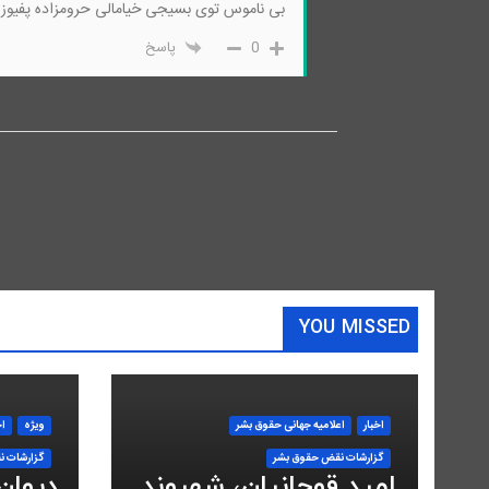
بی ناموس توی بسیجی خیامالی حرومزاده پفیوز
0
پاسخ
YOU MISSED
اخبار
اعلاميه جهانی حقوق بشر
ویژه
اخ
گزارشات نقض حقوق بشر
گزارشات ن
امید قوچانیان، شهروند
دیوان