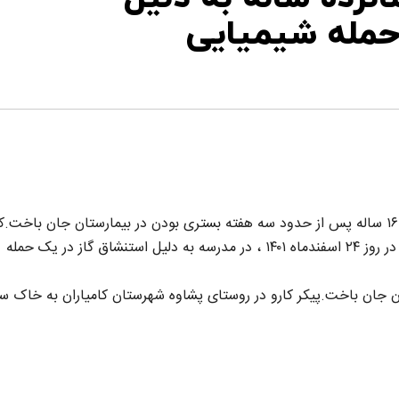
حمله شیمیایی
روز جمعه ۱۸ فروردین ماه ۱۴۰۲، #کارو_پشابادی، نوجوان ۱۶ ساله پس از حدود سه هفته بستری بودن در بیمارستان جان باخت
پشابادی اهل روستای پشاوه #کامیاران و ساکن #تهران، در روز ۲۴ اسفندماه ۱۴۰۱ ، در مدرسه به دلیل استنشاق گاز در یک حمله
 جان باخت.پیکر کارو در روستای پشاوه شهرستان کامیاران به خاک سپ