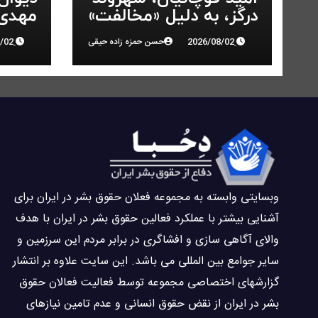
درگز، به دلیل «مخالفت»
مهدی 
با حکومت به ۵ سال
انقلاب
حسن حمزه زاده حیقی
زندان محکوم شد
وبسايتى وابسته به مجموعه فعلان حقوق بشر در ایران برای
آشنایی بيشتر با عملکرد فعالین حقوق بشر در ایران با هدف
والاى آگاهى سازی و افشاگرى در برابر مردم این سرزمین و
ساير جوامع بین المللى می باشد. این سایت علاوه بر انتشار
گزارشهای اختصاصی مجموعه توسط فعاليت فعالان حقوق
بشر در ایران از نقض حقوق انسانی و عدم تامین نیازهای