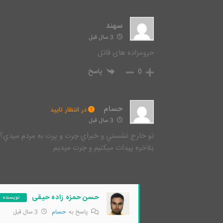
سهند
3 سال قبل
حرومزاده های قاتل
0
پاسخ
حسام
در انتظار تایید
3 سال قبل
تو خارج نشستي و خبراي چرت و پرت به مردم ميدي؟
بلاخره پيدات ميكنيم و جرت ميديم
حسن حمزه زاده حیقی
نویسنده
پاسخ به
حسام
3 سال قبل