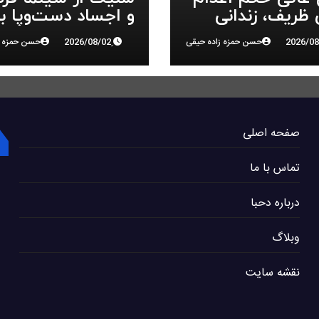
ظریف، زندانی
و اجساد دست‌وپا ب
 ملی، را تایید کرد
سرکوب انقلاب ملی 
حسن حمزه زاده حیقی
حسن حمزه ز
البرز
صفحه اصلی
تماس با ما
درباره دحبا
وبلاگ
نقشه سایت