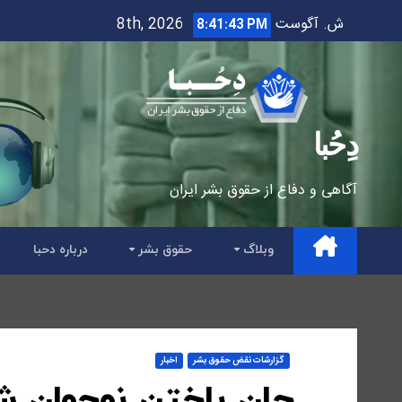
Ski
ش. آگوست 8th, 2026
8:41:44 PM
t
conten
دِحُبا
آگاهی و دفاع از حقوق بشر ایران
وبلاگ
حقوق بشر
درباره دحبا
گزارشات نقض حقوق بشر
اخبار
جان باختن نوجوان شا