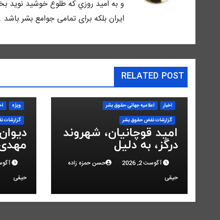
و به اميد روزي كه طلوع خوشيد نويد بخش
ايران بلكه براى تمامى جوامع بشر باشد .
RELATED POST
اخبار
اعلاميه جهانی حقوق بشر
ویژه
اخ
گزارشات نقض حقوق بشر
گزارشات ن
امید قوچانیان، شهروند
دیوان
درگز، به دلیل
مهدی 
«مخالفت» با حکومت
انقلاب
آگوست 2, 2026
حسن حمزه زاده
آگوست 2,
به ۵ سال زندان محکوم
کرد
حیقی
حیقی
شد