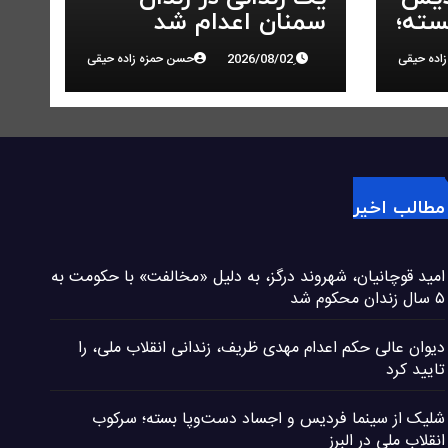
سته؛
سمنان اعدام شد
در
اده حیقی
حسن حمزه زاده حیقی
مطالب اخیر
امید قوچانیان، شهروند درگز، به دلیل «مخالفت» با حکومت به
۵ سال زندان محکوم شد
دیوان عالی حکم اعدام مهدی ظریف، زندانی انقلاب ملی، را
تایید کرد
شلیک از سینما فردیس و اجساد دست‌وپا بسته؛ سرکوب
انقلاب ملی در البرز