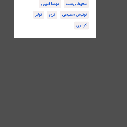
محیط زیست
مهسا امینی
نوکیش مسیحی
کرج
کولبر
کولبری