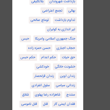
بازداشت شهروندان
بلاتکلیفی
بهائی
تجمع اعتراضی
تداوم بازداشت
توماج صالحی
تیر اندازی به کولبران
جنگ جمهوری اسلامی وامریکا
حبس
حجاب اجباری
حسن حمزه زاده
حق حیات
حکم اعدام
حکم حبس
خشونت خانگی
خودکشی
زندان اوین
زندان قزلحصار
زندانی سیاسی
سلول انفرادی
سنندج
شاهزاده رضا پهلوی
شلاق
فقدان ایمنی کار
قتل
قتل ناموسی