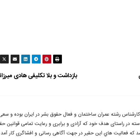
بازداشت و بلا تکلیفی هادی میرزا
ه متولد سال ٦٥ در كرج ،كارشناس رشته عمران ساختمان و فعال حقوق بشر در ايران بوده و سع
وسته در راستاى هدف خود كه آزادى و برابرى و رعايت تمامى قوانين حق
د كه فعاليت هاي اين حقير در جهت آگاهى رسانى و افشاگرى كار آمد 