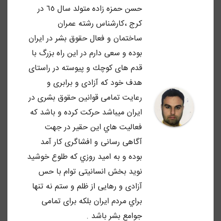
حسن حمزه زاده متولد سال ٦٥ در
كرج ،كارشناس رشته عمران
ساختمان و فعال حقوق بشر در ايران
بوده و سعى دارم در اين راه بزرگ با
قدم هاى كوچك و پيوسته در راستاى
هدف خود كه آزادى و برابرى و
رعايت تمامى قوانين حقوق بشرى در
ايران ميباشد حركت كرده و باشد كه
فعاليت هاي اين حقير در جهت
آگاهى رسانى و افشاگرى كار آمد
بوده و به اميد روزي كه طلوع خوشيد
نويد بخش انسانيتى توام با حس
آزادى و رهايى از ظلم و ستم نه تنها
براي مردم ايران بلكه براى تمامى
جوامع بشر باشد .