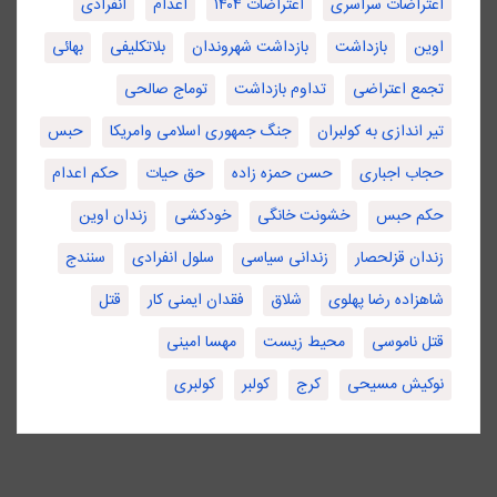
اعتراضات سراسری
اعتراضات ۱۴۰۴
اعدام
انفرادی
اوین
بازداشت
بازداشت شهروندان
بلاتکلیفی
بهائی
تجمع اعتراضی
تداوم بازداشت
توماج صالحی
تیر اندازی به کولبران
جنگ جمهوری اسلامی وامریکا
حبس
حجاب اجباری
حسن حمزه زاده
حق حیات
حکم اعدام
حکم حبس
خشونت خانگی
خودکشی
زندان اوین
زندان قزلحصار
زندانی سیاسی
سلول انفرادی
سنندج
شاهزاده رضا پهلوی
شلاق
فقدان ایمنی کار
قتل
قتل ناموسی
محیط زیست
مهسا امینی
نوکیش مسیحی
کرج
کولبر
کولبری