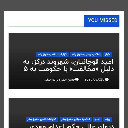
YOU MISSED
اخبار
اعلاميه جهانی حقوق بشر
گزارشات نقض حقوق بشر
امید قوچانیان، شهروند درگز، به
دلیل «مخالفت» با حکومت به ۵
سال زندان محکوم شد
حسن حمزه زاده حیقی
ویژه
اخبار
اعلاميه جهانی حقوق بشر
گزارشات نقض حقوق بشر
دیوان عالی حکم اعدام مهدی