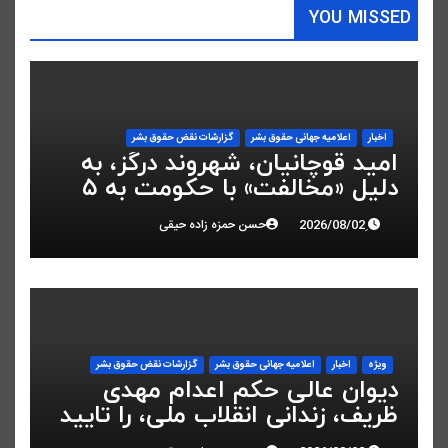
YOU MISSED
اخبار
اعلاميه جهانی حقوق بشر
گزارشات نقض حقوق بشر
امید قوچانیان، شهروند درگز، به
دلیل «مخالفت» با حکومت به ۵
سال زندان محکوم شد
حسن حمزه زاده حیقی
ویژه
اخبار
اعلاميه جهانی حقوق بشر
گزارشات نقض حقوق بشر
دیوان عالی حکم اعدام مهدی
ظریف، زندانی انقلاب ملی، را تایید
کرد