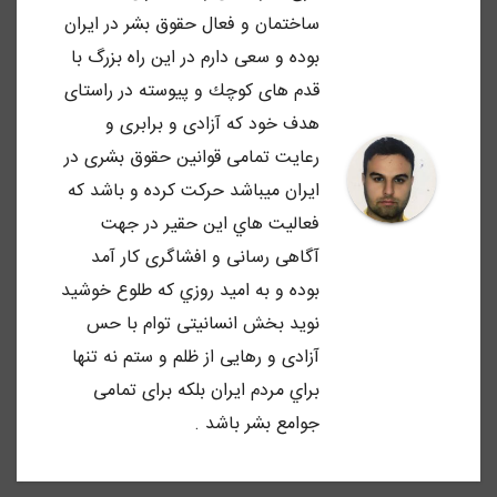
ساختمان و فعال حقوق بشر در ايران
بوده و سعى دارم در اين راه بزرگ با
قدم هاى كوچك و پيوسته در راستاى
هدف خود كه آزادى و برابرى و
رعايت تمامى قوانين حقوق بشرى در
ايران ميباشد حركت كرده و باشد كه
فعاليت هاي اين حقير در جهت
آگاهى رسانى و افشاگرى كار آمد
بوده و به اميد روزي كه طلوع خوشيد
نويد بخش انسانيتى توام با حس
آزادى و رهايى از ظلم و ستم نه تنها
براي مردم ايران بلكه براى تمامى
جوامع بشر باشد .