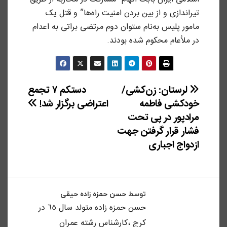
تیراندازی و از بین بردن امنیت راه‌ها” و قتل یک
مامور پلیس به‌نام ستوان دوم مرتضی براتی به اعدام
در ملأعام محکوم شده بودند.
راهبری
لرستان: زن‌کشی/
دستکم ۷ تجمع
خودکشی فاطمه
اعتراضی برگزار شد!
نوشته
مرادپور در پی تحت
فشار قرار گرفتن جهت
ازدواج اجباری
توسط
حسن حمزه زاده حیقی
حسن حمزه زاده متولد سال ٦٥ در
كرج ،كارشناس رشته عمران