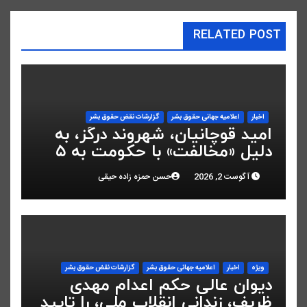
RELATED POST
اخبار
اعلاميه جهانی حقوق بشر
گزارشات نقض حقوق بشر
امید قوچانیان، شهروند درگز، به
دلیل «مخالفت» با حکومت به ۵
سال زندان محکوم شد
آگوست 2, 2026
حسن حمزه زاده حیقی
ویژه
اخبار
اعلاميه جهانی حقوق بشر
گزارشات نقض حقوق بشر
دیوان عالی حکم اعدام مهدی
ظریف، زندانی انقلاب ملی، را تایید