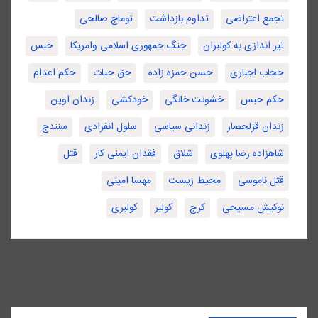
تجمع اعتراضی
تداوم بازداشت
توماج صالحی
تیر اندازی به کولبران
جنگ جمهوری اسلامی وامریکا
حبس
حجاب اجباری
حسن حمزه زاده
حق حیات
حکم اعدام
حکم حبس
خشونت خانگی
خودکشی
زندان اوین
زندان قزلحصار
زندانی سیاسی
سلول انفرادی
سنندج
شاهزاده رضا پهلوی
شلاق
فقدان ایمنی کار
قتل
قتل ناموسی
محیط زیست
مهسا امینی
نوکیش مسیحی
کرج
کولبر
کولبری