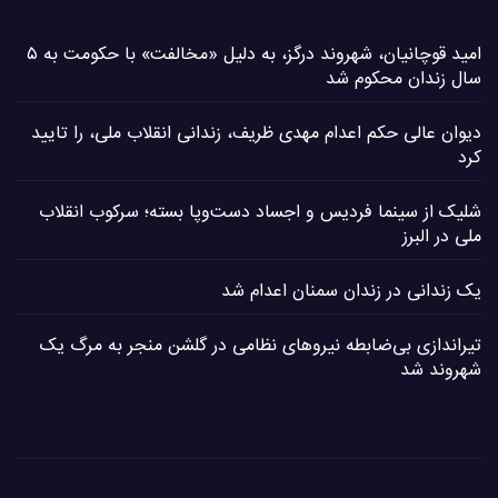
امید قوچانیان، شهروند درگز، به دلیل «مخالفت» با حکومت به ۵
سال زندان محکوم شد
دیوان عالی حکم اعدام مهدی ظریف، زندانی انقلاب ملی، را تایید
کرد
شلیک از سینما فردیس و اجساد دست‌وپا بسته؛ سرکوب انقلاب
ملی در البرز
یک زندانی در زندان سمنان اعدام شد
تیراندازی بی‌ضابطه نیروهای نظامی در گلشن منجر به مرگ یک
شهروند شد