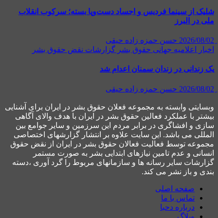
 از سینما فردیس و اجساد دست‌وپا بسته؛ سرکوب انقلاب
در البرز
حسن حمزه زاده حیقی
ر
اعلاميه جهانی حقوق بشر
گزارشات نقض حقوق بشر
ندانی در زندان سمنان اعدام شد
حسن حمزه زاده حیقی
يتى وابسته به مجموعه فعلان حقوق بشر در ایران برای آشنایی
ر با عملکرد فعالین حقوق بشر در ایران با هدف والاى آگاهى
 و افشاگرى در برابر مردم این سرزمین و ساير جوامع بین
لى می باشد. این سایت علاوه بر انتشار گزارشهای اختصاصی
عه توسط فعاليت فعالان حقوق بشر در ایران از نقض حقوق
نی و عدم تامین نیازهای ابتدایی بشر به صورت مستمر
شات سایر رسانه ها و سازمانهای مربوط را گرد آوری ،دسته
 و باز نشر می كند.
صفحه اصلی
تماس با ما
درباره دحبا
وبلاگ