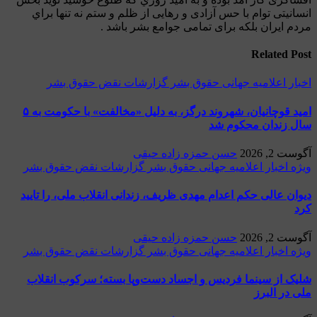
نيتى توام با حس آزادى و رهايى از ظلم و ستم نه تنها براي
 ايران بلكه براى تمامى جوامع بشر باشد .
Related 
ر
اعلاميه جهانی حقوق بشر
گزارشات نقض حقوق بشر
امید قوچانیان، شهروند درگز، به دلیل «مخالفت» با حکومت به ۵
 زندان محکوم شد
2, 2026
حسن حمزه زاده حیقی
ه
اخبار
اعلاميه جهانی حقوق بشر
گزارشات نقض حقوق بشر
ن عالی حکم اعدام مهدی ظریف، زندانی انقلاب ملی، را تایید
2, 2026
حسن حمزه زاده حیقی
ه
اخبار
اعلاميه جهانی حقوق بشر
گزارشات نقض حقوق بشر
 از سینما فردیس و اجساد دست‌وپا بسته؛ سرکوب انقلاب
در البرز