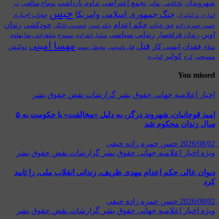
ندان
تجمع اعتراضی
تداوم بازداشت
بهائی
توماج صالحی
بلاتکلیفی
تیر
حبس
جنگ جمهوری اسلامی وامریکا
حجاب اجباری
 به کولبران
زندان
حکم اعدام
خودکشی
حق حیات
حمزه زاده
حکم حبس
خشونت خانگی
زندانی سیاسی
زندان قزلحصار
سنندج
شاهزاده رضا پهلوی
سلول انفرادی
مهسا امینی
قتل
فقدان ایمنی کار
نوکیش
قتل ناموسی
محیط زیست
کولبر
حی
کولبری
کرج
You mi
ر
اعلاميه جهانی حقوق بشر
گزارشات نقض حقوق بشر
امید قوچانیان، شهروند درگز، به دلیل «مخالفت» با حکومت به ۵
 زندان محکوم شد
حسن حمزه زاده حیقی
ه
اخبار
اعلاميه جهانی حقوق بشر
گزارشات نقض حقوق بشر
ن عالی حکم اعدام مهدی ظریف، زندانی انقلاب ملی، را تایید
حسن حمزه زاده حیقی
ه
اخبار
اعلاميه جهانی حقوق بشر
گزارشات نقض حقوق بشر