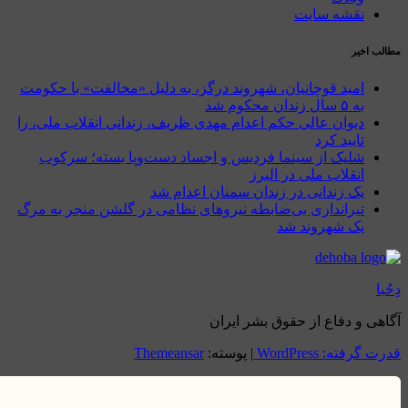
نقشه سایت
 اخیر
امید قوچانیان، شهروند درگز، به دلیل «مخالفت» با حکومت
به ۵ سال زندان محکوم شد
دیوان عالی حکم اعدام مهدی ظریف، زندانی انقلاب ملی، را
تایید کرد
شلیک از سینما فردیس و اجساد دست‌وپا بسته؛ سرکوب
انقلاب ملی در البرز
یک زندانی در زندان سمنان اعدام شد
تیراندازی بی‌ضابطه نیروهای نظامی در گلشن منجر به مرگ
یک شهروند شد
ی و دفاع از حقوق بشر ایران
رفته: WordPress
|
پوسته:
Themeansar