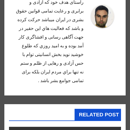
راستاى هدف خود كه آزادى و
برابرى و رعايت تمامى قوانين حقوق
بشرى در ايران ميباشد حركت كرده
و باشد كه فعاليت هاي اين حقير در
جهت آگاهى رسانى و افشاگرى كار
آمد بوده و به اميد روزي كه طلوع
خوشيد نويد بخش انسانيتى توام با
حس آزادى و رهايى از ظلم و ستم
نه تنها براي مردم ايران بلكه براى
تمامى جوامع بشر باشد .
RELATED POST