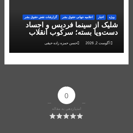
ویژه
اخبار
اعلاميه جهانی حقوق بشر
گزارشات نقض حقوق بشر
شلیک از سینما فردیس و اجساد
دست‌وپا بسته؛ سرکوب انقلاب
ملی در البرز
آگوست 2, 2026
حسن حمزه زاده حیقی
0
امتیازدهی به مقاله