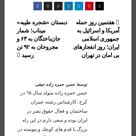
راهبری
هفتمین روز حمله
دبستان «شجره طیبه»
آمریکا و اسرائیل به
میناب؛ شمار
نوشته
جمهوری اسلامی
جان‌باختگان به ۶۳ و
ایران؛ روز انفجارهای
مجروحان به ۹۲ تن
بی امان در تهران
رسید
توسط
حسن حمزه زاده حیقی
حسن حمزه زاده متولد سال ٦٥ در
كرج ،كارشناس رشته عمران
ساختمان و فعال حقوق بشر در
ايران بوده و سعى دارم در اين راه
بزرگ با قدم هاى كوچك و پيوسته در