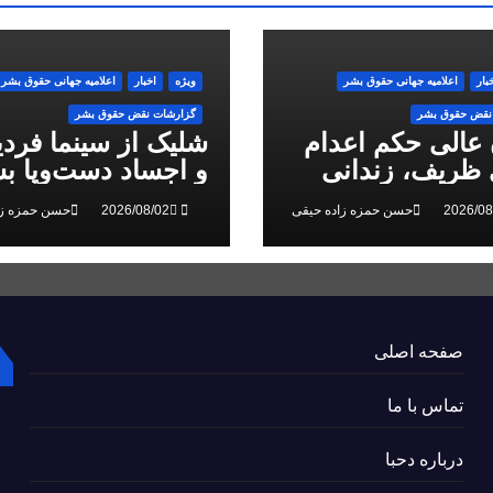
بار
اعلاميه جهانی حقوق بشر
ویژه
اخبار
اعلاميه جهانی حقوق بشر
نقض حقوق بشر
گزارشات نقض حقوق بشر
 عالی حکم اعدام
شلیک از سینما فرد
ظریف، زندانی
و اجساد دست‌وپا بس
 ملی، را تایید کرد
سرکوب انقلاب ملی
حسن حمزه زاده حیقی
حسن حمزه زا
البرز
صفحه اصلی
تماس با ما
درباره دحبا