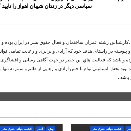
سیاسی دیگر در زندان شیبان اهواز را تایید 
اده متولد سال ٦٥ در كرج ،كارشناس رشته عمران ساختمان و فعال حقوق بشر در ايران بوده
و پيوسته در راستاى هدف خود كه آزادى و برابرى و رعايت تمامى قوان
 و باشد كه فعاليت هاي اين حقير در جهت آگاهى رسانى و افشاگرى 
 نويد بخش انسانيتى توام با حس آزادى و رهايى از ظلم و ستم نه تنها ب
باشد .
بار
اعلاميه جهانی حقوق بشر
ویژه
اخبار
اعلاميه جهانی حقوق بشر