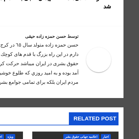
شد
نوشته
توسط
حسن حمزه زاده حیقی
حسن حمزه ز
دارم در اين راه بزرگ با قدم هاى كوچك 
حقوق بشرى در ايران ميباشد حركت كرده
آمد بوده و به اميد روزي كه طلوع خوشيد
مردم ايران بلكه براى تمامى جوامع بشر 
RELATED POST
اخبار
اعلاميه جهانی حقوق بشر
ویژه
اخ