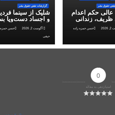
نقض حقوق بشر
گزارشات نقض حقوق بشر
 عالی حکم اعدام
شلیک از سینما فرد
ظریف، زندانی
و اجساد دست‌وپا بس
 ملی، را تایید کرد
سرکوب انقلاب ملی 
2026
حسن حمزه زاده
آگوست 2, 2026
حسن حمزه ز
البرز
حیقی
0
امتیازدهی به مقاله