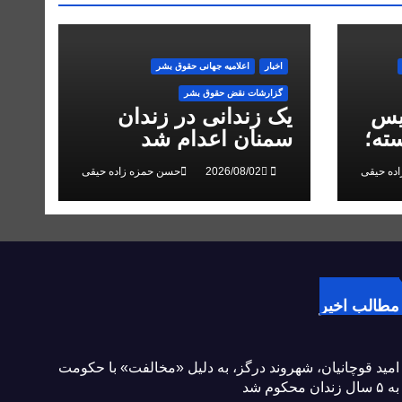
اخبار
اعلاميه جهانی حقوق بشر
گزارشات نقض حقوق بشر
یس
یک زندانی در زندان
ته؛
سمنان اعدام شد
 در
ده حیقی
حسن حمزه زاده حیقی
مطالب اخیر
امید قوچانیان، شهروند درگز، به دلیل «مخالفت» با حکومت
به ۵ سال زندان محکوم شد