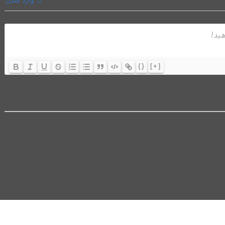
وارد شدن
{}
[+]