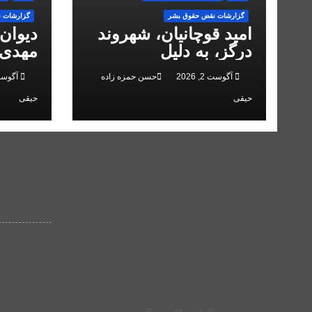
گزارشات نقض حقوق بشر
گزارشات 
امید قوچانیان، شهروند
دیوان
درگز، به دلیل
مهدی 
«مخالفت» با حکومت به
انقلاب
آگوست 2, 2026
حسن حمزه زاده
آگوست 2, 
۵ سال زندان محکوم
حیقی
حیقی
شد