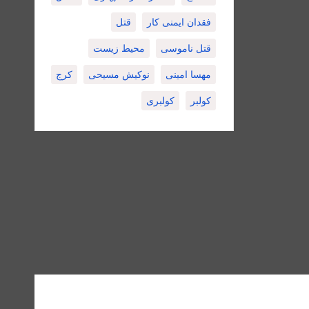
فقدان ایمنی کار
قتل
قتل ناموسی
محیط زیست
مهسا امینی
نوکیش مسیحی
کرج
کولبر
کولبری