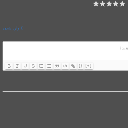
وارد شدن
{}
[+]