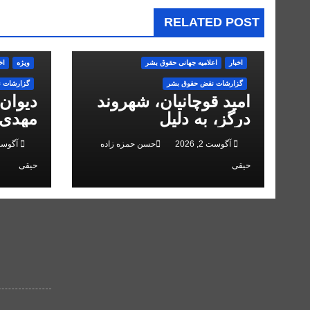
RELATED POST
اخبار
اعلاميه جهانی حقوق بشر
ویژه
اخ
گزارشات نقض حقوق بشر
گزارشات 
امید قوچانیان، شهروند
دیوان
درگز، به دلیل
مهدی 
«مخالفت» با حکومت به
انقلاب
آگوست 2, 2026
حسن حمزه زاده
آگوست 2, 
۵ سال زندان محکوم
حیقی
حیقی
شد