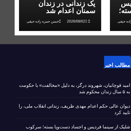
یس
یک زندانی در زندان
ته؛
سمنان اعدام شد
 در
ده حیقی
حسن حمزه زاده حیقی
مطالب اخیر
امید قوچانیان، شهروند درگز، به دلیل «مخالفت» با حکومت
به ۵ سال زندان محکوم شد
دیوان عالی حکم اعدام مهدی ظریف، زندانی انقلاب ملی، را
تایید کرد
شلیک از سینما فردیس و اجساد دست‌وپا بسته؛ سرکوب