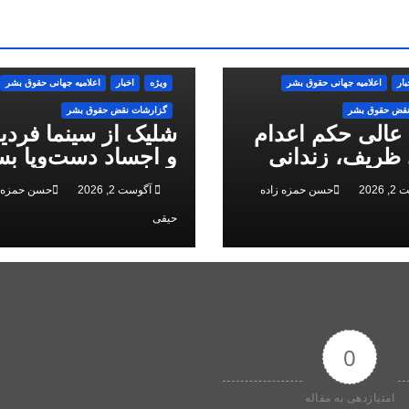
بار
اعلاميه جهانی حقوق بشر
ویژه
اخبار
اعلاميه جهانی حقوق بشر
نقض حقوق بشر
گزارشات نقض حقوق بشر
 عالی حکم اعدام
شلیک از سینما فرد
ظریف، زندانی
و اجساد دست‌وپا بس
 ملی، را تایید کرد
سرکوب انقلاب ملی 
2026
حسن حمزه زاده
آگوست 2, 2026
حسن حمزه ز
البرز
حیقی
0
امتیازدهی به مقاله