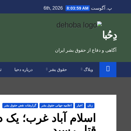
Ski
پ. آگوست 6th, 2026
8:04:00 AM
t
conten
دِحُبا
آگاهی و دفاع از حقوق بشر ایران
وبلاگ
حقوق بشر
درباره دحبا
ت
زنان
اخبار
اعلاميه جهانی حقوق بشر
گزارشات نقض حقوق بشر
اسلام آباد غرب؛ یک 
قتل رسید