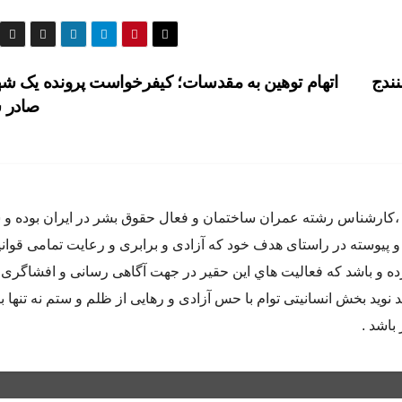
نندج
اتهام توهین به مقدسات؛ کیفرخواست پرونده یک شه
صادر 
اده متولد سال ٦٥ در كرج ،كارشناس رشته عمران ساختمان و فعال حقوق بشر در ايران بوده
و پيوسته در راستاى هدف خود كه آزادى و برابرى و رعايت تمامى قوان
 و باشد كه فعاليت هاي اين حقير در جهت آگاهى رسانى و افشاگرى 
 نويد بخش انسانيتى توام با حس آزادى و رهايى از ظلم و ستم نه تنها ب
باشد .