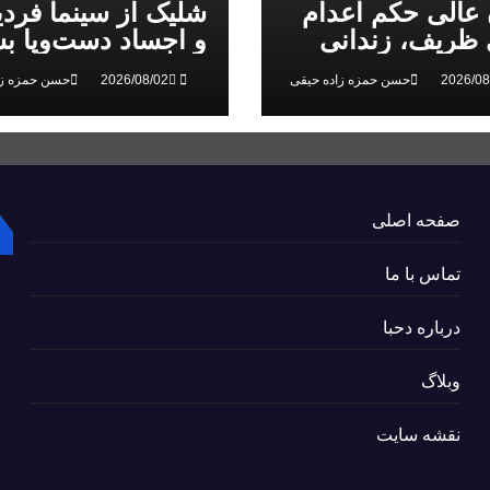
 عالی حکم اعدام
شلیک از سینما فرد
ظریف، زندانی
و اجساد دست‌وپا بس
 ملی، را تایید کرد
سرکوب انقلاب ملی
حسن حمزه زاده حیقی
حسن حمزه زا
البرز
صفحه اصلی
تماس با ما
درباره دحبا
وبلاگ
نقشه سایت