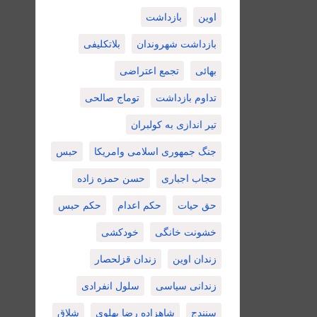
اوین
بازداشت
بازداشت شهروندان
بلاتکلیفی
بهائی
تجمع اعتراضی
تداوم بازداشت
توماج صالحی
تیر اندازی به کولبران
جنگ جمهوری اسلامی وامریکا
حبس
حجاب اجباری
حسن حمزه زاده
حق حیات
حکم اعدام
حکم حبس
خشونت خانگی
خودکشی
زندان اوین
زندان قزلحصار
زندانی سیاسی
سلول انفرادی
سنندج
شاهزاده رضا پهلوی
شلاق