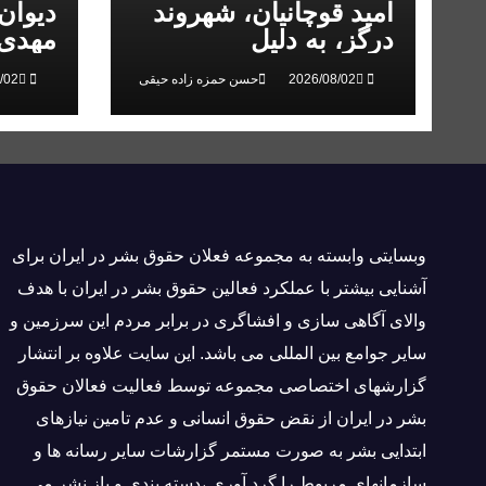
امید قوچانیان، شهروند
دیوان
درگز، به دلیل
مهدی 
«مخالفت» با حکومت به
انقلاب
حسن حمزه زاده حیقی
۵ سال زندان محکوم
شد
وبسايتى وابسته به مجموعه فعلان حقوق بشر در ایران برای
آشنایی بيشتر با عملکرد فعالین حقوق بشر در ایران با هدف
والاى آگاهى سازی و افشاگرى در برابر مردم این سرزمین و
ساير جوامع بین المللى می باشد. این سایت علاوه بر انتشار
گزارشهای اختصاصی مجموعه توسط فعاليت فعالان حقوق
بشر در ایران از نقض حقوق انسانی و عدم تامین نیازهای
ابتدایی بشر به صورت مستمر گزارشات سایر رسانه ها و
سازمانهای مربوط را گرد آوری ،دسته بندی و باز نشر می