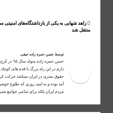
راهبری
زاهد شهابی به یکی از بازداشتگاه‌های امنیتی س
منتقل شد
نوشته
توسط
حسن حمزه زاده حیقی
حسن حمزه ز
دارم در اين راه بزرگ با قدم هاى كوچك 
حقوق بشرى در ايران ميباشد حركت كرده
آمد بوده و به اميد روزي كه طلوع خوشيد
مردم ايران بلكه براى تمامى جوامع بشر 