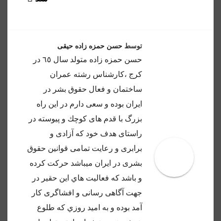
توسط
حسن حمزه زاده حیقی
حسن حمزه زاده متولد سال ٦٥ در
كرج ،كارشناس رشته عمران
ساختمان و فعال حقوق بشر در
ايران بوده و سعى دارم در اين راه
بزرگ با قدم هاى كوچك و پيوسته در
راستاى هدف خود كه آزادى و
برابرى و رعايت تمامى قوانين حقوق
بشرى در ايران ميباشد حركت كرده
و باشد كه فعاليت هاي اين حقير در
جهت آگاهى رسانى و افشاگرى كار
آمد بوده و به اميد روزي كه طلوع