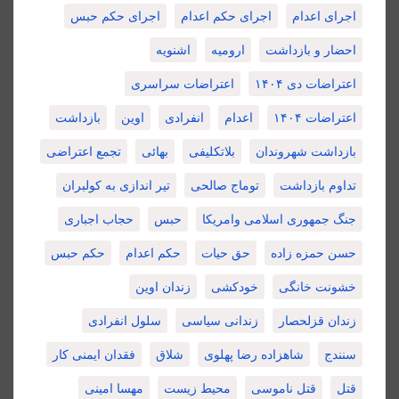
اجرای اعدام
اجرای حکم اعدام
اجرای حکم حبس
احضار و بازداشت
ارومیه
اشنویه
اعتراضات دی ۱۴۰۴
اعتراضات سراسری
اعتراضات ۱۴۰۴
اعدام
انفرادی
اوین
بازداشت
بازداشت شهروندان
بلاتکلیفی
بهائی
تجمع اعتراضی
تداوم بازداشت
توماج صالحی
تیر اندازی به کولبران
جنگ جمهوری اسلامی وامریکا
حبس
حجاب اجباری
حسن حمزه زاده
حق حیات
حکم اعدام
حکم حبس
خشونت خانگی
خودکشی
زندان اوین
زندان قزلحصار
زندانی سیاسی
سلول انفرادی
سنندج
شاهزاده رضا پهلوی
شلاق
فقدان ایمنی کار
قتل
قتل ناموسی
محیط زیست
مهسا امینی