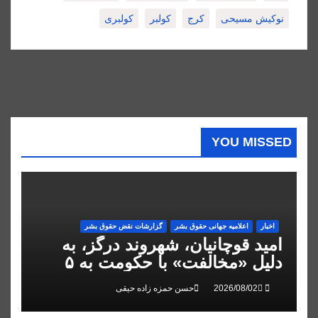
نوکیش مسیحی
کرج
کولبر
کولبری
YOU MISSED
اخبار
اعلاميه جهانی حقوق بشر
گزارشات نقض حقوق بشر
امید قوچانیان، شهروند درگز، به
دلیل «مخالفت» با حکومت به ۵
سال زندان محکوم شد
حسن حمزه زاده حیقی