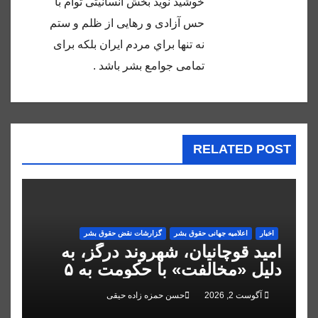
خوشيد نويد بخش انسانيتى توام با
حس آزادى و رهايى از ظلم و ستم
نه تنها براي مردم ايران بلكه براى
تمامى جوامع بشر باشد .
RELATED POST
اخبار
اعلاميه جهانی حقوق بشر
گزارشات نقض حقوق بشر
امید قوچانیان، شهروند درگز، به
دلیل «مخالفت» با حکومت به ۵
سال زندان محکوم شد
آگوست 2, 2026
حسن حمزه زاده حیقی