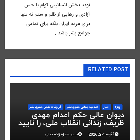
نويد بخش انسانيتى توام با حس
آزادى و رهايى از ظلم و ستم نه تنها
براي مردم ايران بلكه براى تمامى
جوامع بشر باشد .
RELATED POST
ویژه
اخبار
اعلاميه جهانی حقوق بشر
گزارشات نقض حقوق بشر
دیوان عالی حکم اعدام مهدی
ظریف، زندانی انقلاب ملی، را تایید
کرد
آگوست 2, 2026
حسن حمزه زاده حیقی