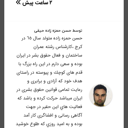
۲ ساعت پیش
توسط
حسن حمزه زاده حیقی
حسن حمزه زاده متولد سال ٦٥ در
كرج ،كارشناس رشته عمران
ساختمان و فعال حقوق بشر در ايران
بوده و سعى دارم در اين راه بزرگ با
قدم هاى كوچك و پيوسته در راستاى
هدف خود كه آزادى و برابرى و
رعايت تمامى قوانين حقوق بشرى در
ايران ميباشد حركت كرده و باشد كه
فعاليت هاي اين حقير در جهت
آگاهى رسانى و افشاگرى كار آمد
بوده و به اميد روزي كه طلوع خوشيد