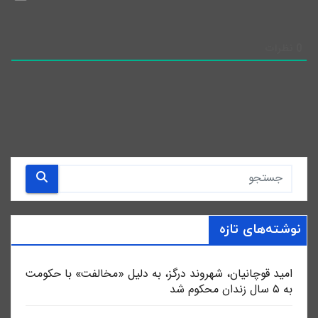
0
نظرات
نوشته‌های تازه
امید قوچانیان، شهروند درگز، به دلیل «مخالفت» با حکومت
به ۵ سال زندان محکوم شد