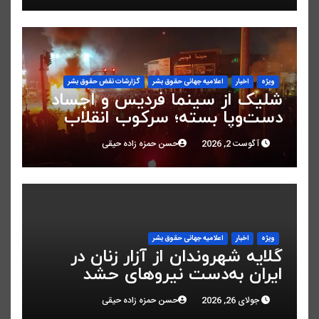
ویژه
اخبار
اعلاميه جهانی حقوق بشر
گزارشات نقض حقوق بشر
شلیک از سینما فردیس و اجساد
دست‌وپا بسته؛ سرکوب انقلاب
ملی در البرز
آگوست 2, 2026
حسن حمزه زاده حیقی
ویژه
اخبار
اعلاميه جهانی حقوق بشر
گلایه شهروندان از آزار زنان در
ایران به‌دست نیروهای حشد
شعبی
جولای 26, 2026
حسن حمزه زاده حیقی