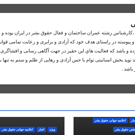
ی
اده متولد سال ٦٥ در كرج ،كارشناس رشته عمران ساختمان و فعال حقوق بشر در ايران بوده
و پيوسته در راستاى هدف خود كه آزادى و برابرى و رعايت تمامى قوان
 و باشد كه فعاليت هاي اين حقير در جهت آگاهى رسانى و افشاگرى 
 نويد بخش انسانيتى توام با حس آزادى و رهايى از ظلم و ستم نه تنها ب
باشد .
بار
اعلاميه جهانی حقوق بشر
نقض حقوق بشر
ویژه
اخبار
اعلاميه جهانی حقوق بشر