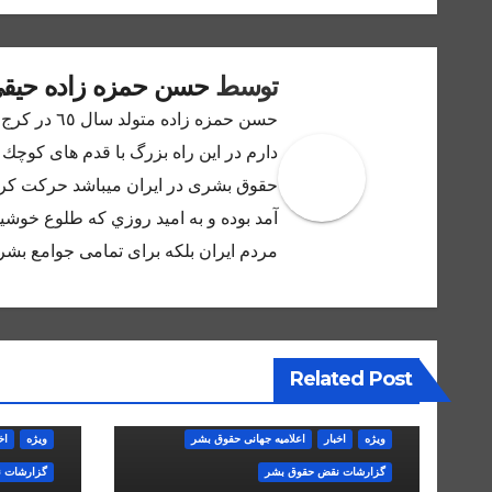
توسط
حسن حمزه زاده حیق
حسن حمزه ز
دارم در اين راه بزرگ با قدم هاى كوچك 
حقوق بشرى در ايران ميباشد حركت كرده
آمد بوده و به اميد روزي كه طلوع خوشيد
مردم ايران بلكه براى تمامى جوامع بشر 
Related Post
ویژه
اخبار
اعلاميه جهانی حقوق بشر
ویژه
اخ
گزارشات نقض حقوق بشر
گزارشات 