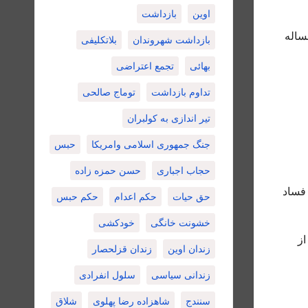
اوین
بازداشت
ساله
بازداشت شهروندان
بلاتکلیفی
بهائی
تجمع اعتراضی
تداوم بازداشت
توماج صالحی
تیر اندازی به کولبران
جنگ جمهوری اسلامی وامریکا
حبس
حجاب اجباری
حسن حمزه زاده
 فساد
حق حیات
حکم اعدام
حکم حبس
خشونت خانگی
خودکشی
 از
زندان اوین
زندان قزلحصار
زندانی سیاسی
سلول انفرادی
سنندج
شاهزاده رضا پهلوی
شلاق