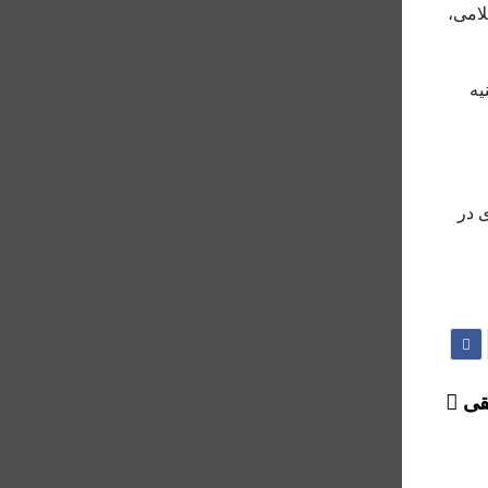
جمهوری اسلامی،
یه
 در
یقی