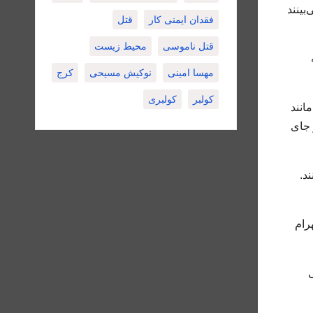
بینند
فقدان ایمنی کار
قتل
قتل ناموسی
محیط زیست
مهسا امینی
نوکیش مسیحی
کرج
کولبر
کولبری
انند
 جای
د.
رام