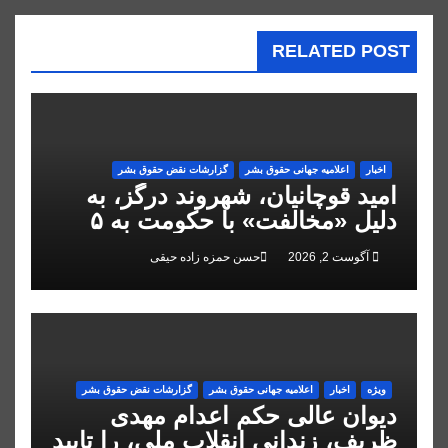
RELATED POST
اخبار
اعلاميه جهانی حقوق بشر
گزارشات نقض حقوق بشر
امید قوچانیان، شهروند درگز، به
دلیل «مخالفت» با حکومت به ۵
سال زندان محکوم شد
آگوست 2, 2026
حسن حمزه زاده حیقی
ویژه
اخبار
اعلاميه جهانی حقوق بشر
گزارشات نقض حقوق بشر
دیوان عالی حکم اعدام مهدی
ظریف، زندانی انقلاب ملی، را تایید