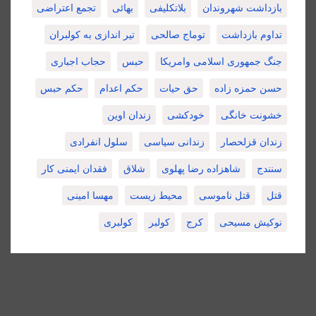
بازداشت شهروندان
بلاتکلیفی
بهائی
تجمع اعتراضی
تداوم بازداشت
توماج صالحی
تیر اندازی به کولبران
جنگ جمهوری اسلامی وامریکا
حبس
حجاب اجباری
حسن حمزه زاده
حق حیات
حکم اعدام
حکم حبس
خشونت خانگی
خودکشی
زندان اوین
زندان قزلحصار
زندانی سیاسی
سلول انفرادی
سنندج
شاهزاده رضا پهلوی
شلاق
فقدان ایمنی کار
قتل
قتل ناموسی
محیط زیست
مهسا امینی
نوکیش مسیحی
کرج
کولبر
کولبری