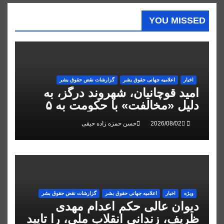
YOU MISSED
اخبار
اعلاميه جهانی حقوق بشر
گزارشات نقض حقوق بشر
امید قوچانیان، شهروند درگز، به
دلیل «مخالفت» با حکومت به ۵
سال زندان محکوم شد
حسن حمزه زاده حیقی
ویژه
اخبار
اعلاميه جهانی حقوق بشر
گزارشات نقض حقوق بشر
دیوان عالی حکم اعدام مهدی
ظریف، زندانی انقلاب ملی، را تایید