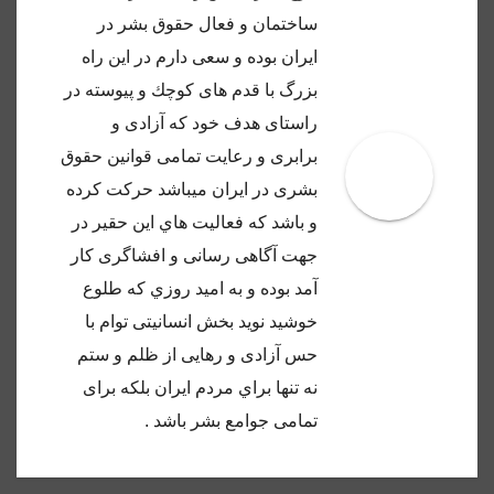
ساختمان و فعال حقوق بشر در
ايران بوده و سعى دارم در اين راه
بزرگ با قدم هاى كوچك و پيوسته در
راستاى هدف خود كه آزادى و
برابرى و رعايت تمامى قوانين حقوق
بشرى در ايران ميباشد حركت كرده
و باشد كه فعاليت هاي اين حقير در
جهت آگاهى رسانى و افشاگرى كار
آمد بوده و به اميد روزي كه طلوع
خوشيد نويد بخش انسانيتى توام با
حس آزادى و رهايى از ظلم و ستم
نه تنها براي مردم ايران بلكه براى
تمامى جوامع بشر باشد .