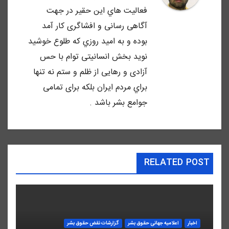
فعاليت هاي اين حقير در جهت
آگاهى رسانى و افشاگرى كار آمد
بوده و به اميد روزي كه طلوع خوشيد
نويد بخش انسانيتى توام با حس
آزادى و رهايى از ظلم و ستم نه تنها
براي مردم ايران بلكه براى تمامى
جوامع بشر باشد .
RELATED POST
اخبار
اعلاميه جهانی حقوق بشر
گزارشات نقض حقوق بشر