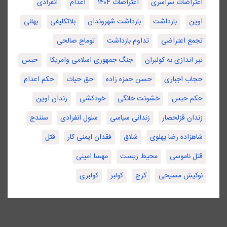
اعتراضات سراسری
اعتراضات ۱۴۰۴
اعدام
انفرادی
اوین
بازداشت
بازداشت شهروندان
بلاتکلیفی
بهائی
تجمع اعتراضی
تداوم بازداشت
توماج صالحی
تیر اندازی به کولبران
جنگ جمهوری اسلامی وامریکا
حبس
حجاب اجباری
حسن حمزه زاده
حق حیات
حکم اعدام
حکم حبس
خشونت خانگی
خودکشی
زندان اوین
زندان قزلحصار
زندانی سیاسی
سلول انفرادی
سنندج
شاهزاده رضا پهلوی
شلاق
فقدان ایمنی کار
قتل
قتل ناموسی
محیط زیست
مهسا امینی
نوکیش مسیحی
کرج
کولبر
کولبری