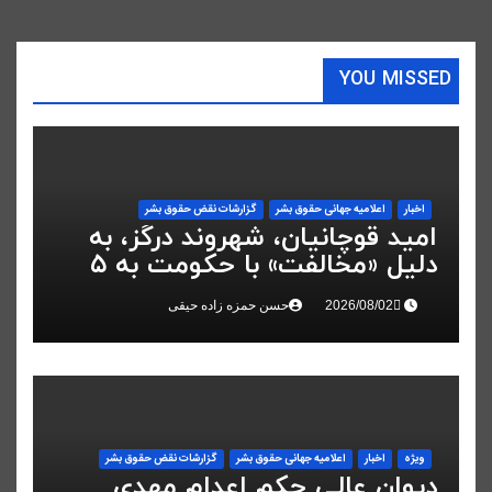
YOU MISSED
اخبار
اعلاميه جهانی حقوق بشر
گزارشات نقض حقوق بشر
امید قوچانیان، شهروند درگز، به
دلیل «مخالفت» با حکومت به ۵
سال زندان محکوم شد
حسن حمزه زاده حیقی
ویژه
اخبار
اعلاميه جهانی حقوق بشر
گزارشات نقض حقوق بشر
دیوان عالی حکم اعدام مهدی