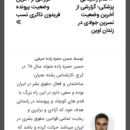
راهبری
پزشکی؛ گزارشی از
وضعیت پرونده
نوشته
آخرین وضعیت
فریدون ذاکری نسب
نسرین جوادی در
زندان اوین
توسط
حسن حمزه زاده حیقی
حسن حمزه زاده متولد سال ٦٥ در
كرج ،كارشناس رشته عمران
ساختمان و فعال حقوق بشر در ايران
بوده و سعى دارم در اين راه بزرگ با
قدم هاى كوچك و پيوسته در راستاى
هدف خود كه آزادى و برابرى و
رعايت تمامى قوانين حقوق بشرى در
ايران ميباشد حركت كرده و باشد كه