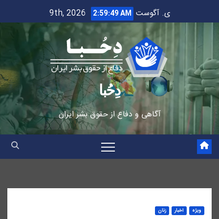
Ski
ی. آگوست 9th, 2026
2:59:50 AM
t
conten
دِحُبا
آگاهی و دفاع از حقوق بشر ایران
ویژه
اخبار
زنان