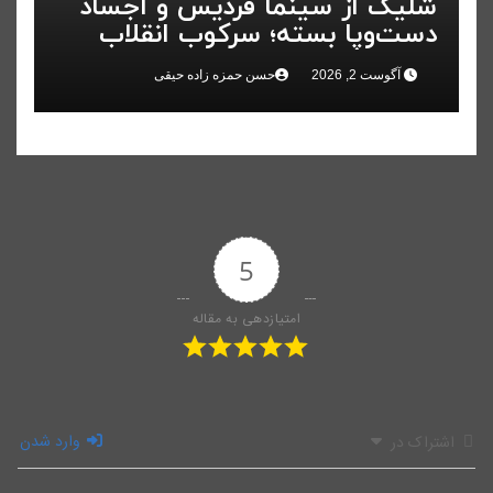
شلیک از سینما فردیس و اجساد
دست‌وپا بسته؛ سرکوب انقلاب
ملی در البرز
آگوست 2, 2026
حسن حمزه زاده حیقی
5
امتیازدهی به مقاله
وارد شدن
اشتراک در