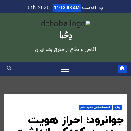
Ski
پ. آگوست 6th, 2026
11:13:03 AM
t
conten
دِحُبا
آگاهی و دفاع از حقوق بشر ایران
ویژه
اعلاميه جهانی حقوق بشر
جوانرود؛ احراز هویت