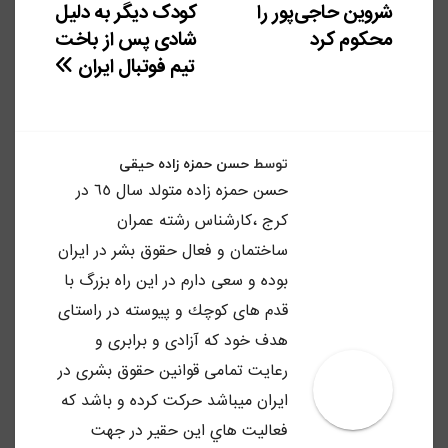
شروین حاجی‌پور را
کودک دیگر به دلیل
نوشته
محکوم کرد
شادی پس از باخت
تیم فوتبال ایران
توسط
حسن حمزه زاده حیقی
حسن حمزه زاده متولد سال ٦٥ در
كرج ،كارشناس رشته عمران
ساختمان و فعال حقوق بشر در ايران
بوده و سعى دارم در اين راه بزرگ با
قدم هاى كوچك و پيوسته در راستاى
هدف خود كه آزادى و برابرى و
رعايت تمامى قوانين حقوق بشرى در
ايران ميباشد حركت كرده و باشد كه
فعاليت هاي اين حقير در جهت