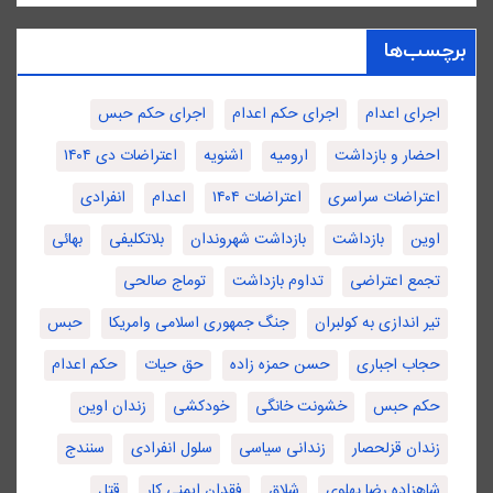
برچسب‌ها
اجرای اعدام
اجرای حکم اعدام
اجرای حکم حبس
احضار و بازداشت
ارومیه
اشنویه
اعتراضات دی ۱۴۰۴
اعتراضات سراسری
اعتراضات ۱۴۰۴
اعدام
انفرادی
اوین
بازداشت
بازداشت شهروندان
بلاتکلیفی
بهائی
تجمع اعتراضی
تداوم بازداشت
توماج صالحی
تیر اندازی به کولبران
جنگ جمهوری اسلامی وامریکا
حبس
حجاب اجباری
حسن حمزه زاده
حق حیات
حکم اعدام
حکم حبس
خشونت خانگی
خودکشی
زندان اوین
زندان قزلحصار
زندانی سیاسی
سلول انفرادی
سنندج
شاهزاده رضا پهلوی
شلاق
فقدان ایمنی کار
قتل