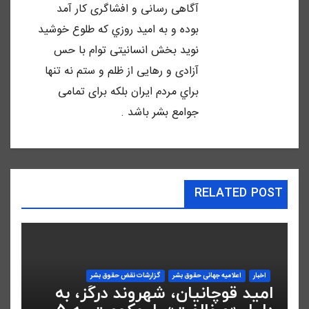
آگاهى رسانى و افشاگرى كار آمد
بوده و به اميد روزي كه طلوع خوشيد
نويد بخش انسانيتى توام با حس
آزادى و رهايى از ظلم و ستم نه تنها
براي مردم ايران بلكه براى تمامى
جوامع بشر باشد .
RELATED POST
اخبار
اعلاميه جهانی حقوق بشر
گزارشات نقض حقوق بشر
امید قوچانیان، شهروند درگز، به