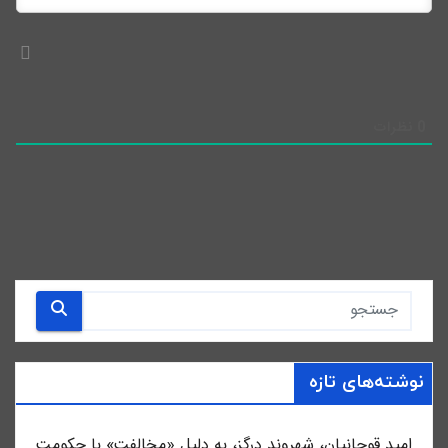
0
نظرات
نوشته‌های تازه
امید قوچانیان، شهروند درگز، به دلیل «مخالفت» با حکومت