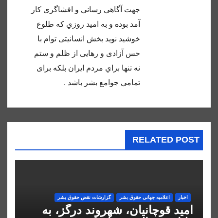
جهت آگاهى رسانى و افشاگرى كار
آمد بوده و به اميد روزي كه طلوع
خوشيد نويد بخش انسانيتى توام با
حس آزادى و رهايى از ظلم و ستم
نه تنها براي مردم ايران بلكه براى
تمامى جوامع بشر باشد .
RELATED POST
اخبار
اعلاميه جهانی حقوق بشر
گزارشات نقض حقوق بشر
امید قوچانیان، شهروند درگز، به