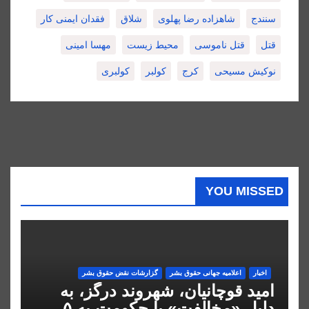
سنندج
شاهزاده رضا پهلوی
شلاق
فقدان ایمنی کار
قتل
قتل ناموسی
محیط زیست
مهسا امینی
نوکیش مسیحی
کرج
کولبر
کولبری
YOU MISSED
اخبار
اعلاميه جهانی حقوق بشر
گزارشات نقض حقوق بشر
امید قوچانیان، شهروند درگز، به
دلیل «مخالفت» با حکومت به ۵