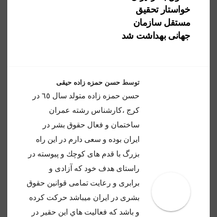
خواستار تحقیق
مستقل سازمان
جهانی بهداشت شد
توسط
حسن حمزه زاده حیقی
حسن حمزه زاده متولد سال ٦٥ در
كرج ،كارشناس رشته عمران
ساختمان و فعال حقوق بشر در
ايران بوده و سعى دارم در اين راه
بزرگ با قدم هاى كوچك و پيوسته در
راستاى هدف خود كه آزادى و
برابرى و رعايت تمامى قوانين حقوق
بشرى در ايران ميباشد حركت كرده
و باشد كه فعاليت هاي اين حقير در