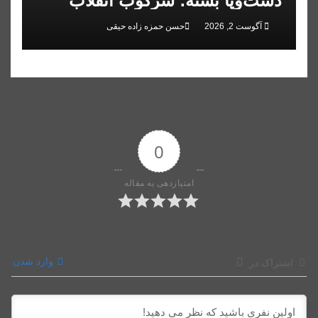
دست‌وپا بسته؛ سرکوب انقلاب
ملی در البرز
آگوست 2, 2026
حسن حمزه زاده حیقی
0
امتیازدهی به مقاله
وارد شدن
اشتراک در