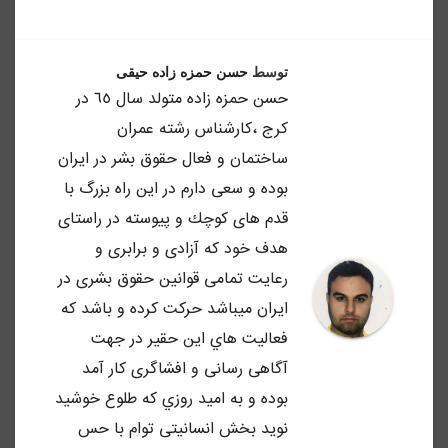
توسط
حسن حمزه زاده حیقی
حسن حمزه زاده متولد سال ٦٥ در
كرج ،كارشناس رشته عمران
ساختمان و فعال حقوق بشر در ايران
بوده و سعى دارم در اين راه بزرگ با
قدم هاى كوچك و پيوسته در راستاى
هدف خود كه آزادى و برابرى و
رعايت تمامى قوانين حقوق بشرى در
ايران ميباشد حركت كرده و باشد كه
فعاليت هاي اين حقير در جهت
آگاهى رسانى و افشاگرى كار آمد
بوده و به اميد روزي كه طلوع خوشيد
نويد بخش انسانيتى توام با حس