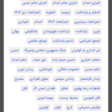
اجرای اعدام
اجرای حکم اعدام
اجرای حکم حبس
احضار و بازداشت
ارومیه
اشنویه
اعتراضات دی ۱۴۰۴
اعتراضات سراسری
اعتراضات ۱۴۰۴
اعدام
انفرادی
اوین
بازداشت
بازداشت شهروندان
بلاتکلیفی
بهائی
تجمع اعتراضی
تداوم بازداشت
توماج صالحی
تیر اندازی به کولبران
جنگ جمهوری اسلامی وامریکا
حبس
حجاب اجباری
حسن حمزه زاده
حق حیات
حکم اعدام
حکم حبس
خشونت خانگی
خودکشی
زندان اوین
زندان قزلحصار
زندانی سیاسی
سلول انفرادی
سنندج
شاهزاده رضا پهلوی
شلاق
فقدان ایمنی کار
قتل
قتل ناموسی
محیط زیست
مهسا امینی
نوکیش مسیحی
کرج
کولبر
کولبری