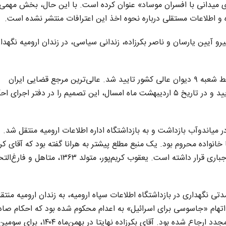
میدانی با افسران موساد» عنوان کرده است. با این حال، بخش مهمی 
 و اطلاعات مستقلی درباره نحوه اخذ این اعترافات منتشر نشده است.
یرو آیین یارسان و ناصر بکرزاده، زندانی سیاسی، در زندان ارومیه نگهدا
حکم اعدام یعقوب کریم‌پور، در بهمن ماه سال گذشته توسط شعبه ۹ دیوان عالی کشور تایید شد. عالی‌ترین مرجع قضایی ایران
همچنین مجازات مرگ ناصر بکرزاده را برای سومین بار تایید و در تاریخ ۵ اردیبهشت ماه امسال، این تصمیم را در دفتر اجرای
۱ توسط نیروهای امنیتی در میاندوآب بازداشت و به بازداشتگاه اداره اطلاعات ارومیه منتقل شد
نواده محروم بود. یک منبع مطلع پیشتر به هرانا گفته بود که آقای کریم
حدود دو ماه تحت فشارهای امنیتی برای اخذ اعترافات اجباری قرار داشته است. یعقوب کریم‌پور، متولد
اه ۱۴۰۲ بازداشت و پس از مدتی نگهداری در بازداشتگاه اطلاعات سپاه ارومیه، به زندان ارومیه منتق
اتهام «جاسوسی برای اسرائیل» به اعدام محکوم شده بود که احکام صادر
دو مرحله توسط دیوان عالی کشور نقض و برای رسیدگی مجدد ارجاع شده بود. آقای بکرزاده نهایتا در بهمن‌ماه ۱۴۰۴، برای س