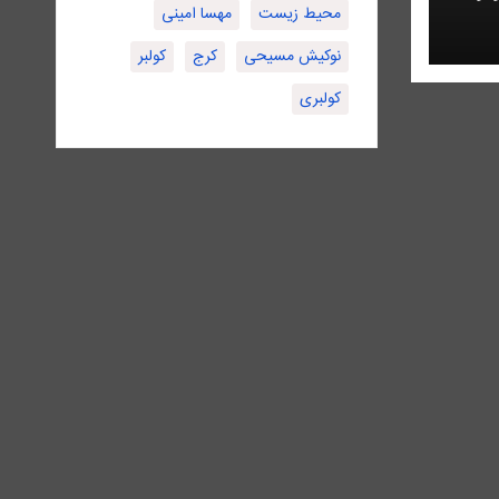
محیط زیست
مهسا امینی
نوکیش مسیحی
کرج
کولبر
کولبری