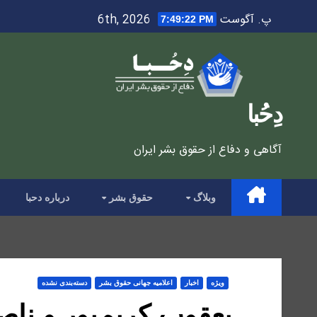
Ski
پ. آگوست 6th, 2026
7:49:24 PM
t
conten
دِحُبا
آگاهی و دفاع از حقوق بشر ایران
وبلاگ
حقوق بشر
درباره دحبا
ویژه
اخبار
اعلاميه جهانی حقوق بشر
دسته‌بندی نشده
یعقوب کریم‌پور و ناص