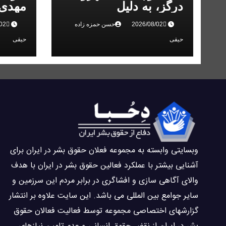
درگز، به دلیل
مهدی 
«مخالفت» با حکومت به
انقلاب
حسن حمزه زاده
۵ سال زندان محکوم
حیقی
حیقی
شد
وبسايتى وابسته به مجموعه فعلان حقوق بشر در ایران برای
آشنایی بيشتر با عملکرد فعالین حقوق بشر در ایران با هدف
والاى آگاهى سازی و افشاگرى در برابر مردم این سرزمین و
ساير جوامع بین المللى می باشد. این سایت علاوه بر انتشار
گزارشهای اختصاصی مجموعه توسط فعاليت فعالان حقوق