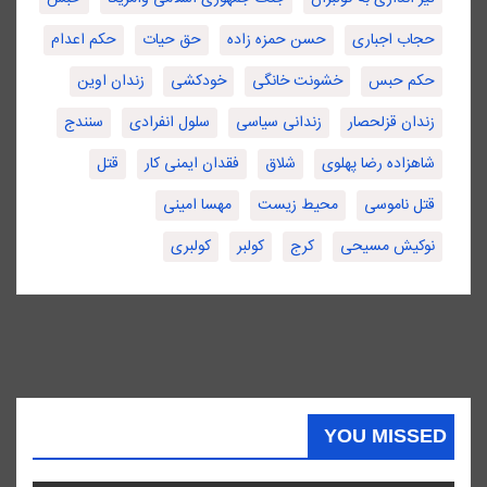
حجاب اجباری
حسن حمزه زاده
حق حیات
حکم اعدام
حکم حبس
خشونت خانگی
خودکشی
زندان اوین
زندان قزلحصار
زندانی سیاسی
سلول انفرادی
سنندج
شاهزاده رضا پهلوی
شلاق
فقدان ایمنی کار
قتل
قتل ناموسی
محیط زیست
مهسا امینی
نوکیش مسیحی
کرج
کولبر
کولبری
YOU MISSED