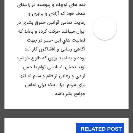
قدم هاى كوچك و پيوسته در راستاى
هدف خود كه آزادى و برابرى و
رعايت تمامى قوانين حقوق بشرى در
ايران ميباشد حركت كرده و باشد كه
فعاليت هاي اين حقير در جهت
آگاهى رسانى و افشاگرى كار آمد
بوده و به اميد روزي كه طلوع خوشيد
نويد بخش انسانيتى توام با حس
آزادى و رهايى از ظلم و ستم نه تنها
براي مردم ايران بلكه براى تمامى
جوامع بشر باشد .
RELATED POST