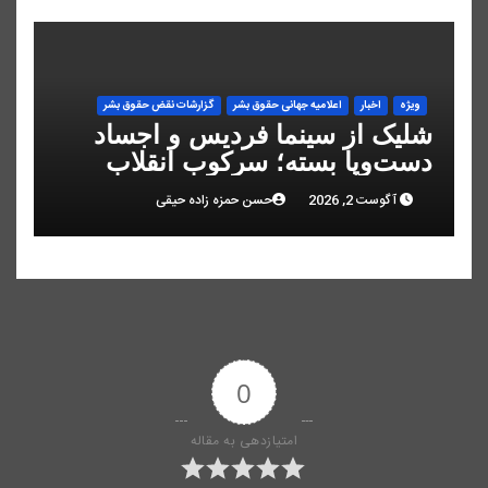
ویژه
اخبار
اعلاميه جهانی حقوق بشر
گزارشات نقض حقوق بشر
شلیک از سینما فردیس و اجساد
دست‌وپا بسته؛ سرکوب انقلاب
ملی در البرز
آگوست 2, 2026
حسن حمزه زاده حیقی
0
امتیازدهی به مقاله