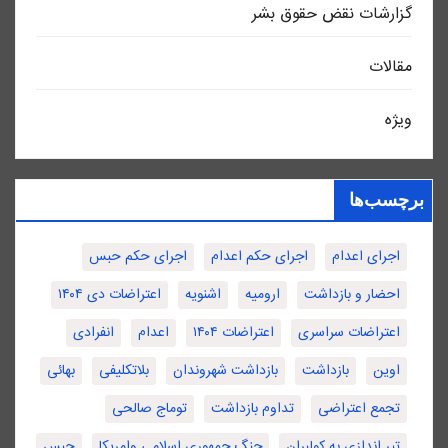
گزارشات نقض حقوق بشر
مقالات
ویژه
برچسب‌ها
اجرای اعدام
اجرای حکم اعدام
اجرای حکم حبس
احضار و بازداشت
ارومیه
اشنویه
اعتراضات دی ۱۴۰۴
اعتراضات سراسری
اعتراضات ۱۴۰۴
اعدام
انفرادی
اوین
بازداشت
بازداشت شهروندان
بلاتکلیفی
بهائی
تجمع اعتراضی
تداوم بازداشت
توماج صالحی
تیر اندازی به کولبران
جنگ جمهوری اسلامی وامریکا
حبس