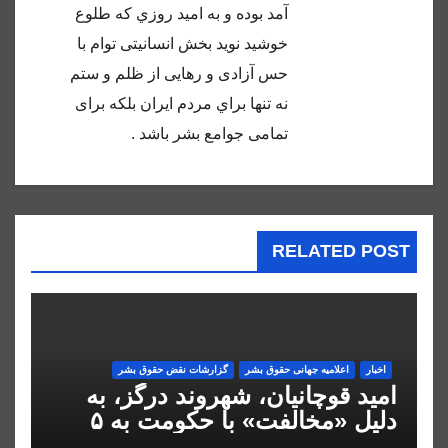
آمد بوده و به اميد روزي كه طلوع
خوشيد نويد بخش انسانيتى توام با
حس آزادى و رهايى از ظلم و ستم
نه تنها براي مردم ايران بلكه براى
تمامى جوامع بشر باشد .
RELATED POST
اخبار
اعلاميه جهانی حقوق بشر
گزارشات نقض حقوق بشر
امید قوچانیان، شهروند درگز، به
دلیل «مخالفت» با حکومت به ۵
سال زندان محکوم شد