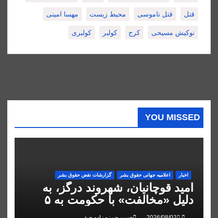
قتل
قتل ناموسی
محیط زیست
مهسا امینی
نوکیش مسیحی
کرج
کولبر
کولبری
YOU MISSED
اخبار
اعلاميه جهانی حقوق بشر
گزارشات نقض حقوق بشر
امید قوچانیان، شهروند درگز، به
دلیل «مخالفت» با حکومت به ۵
سال زندان محکوم شد
حسن حمزه زاده حیقی