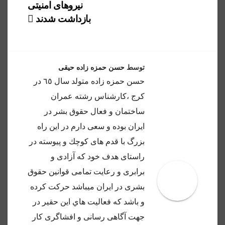
نیروهای امنیتی
بازداشت شدند
توسط
حسن حمزه زاده حیقی
حسن حمزه زاده متولد سال ٦٥ در
كرج ،كارشناس رشته عمران
ساختمان و فعال حقوق بشر در
ايران بوده و سعى دارم در اين راه
بزرگ با قدم هاى كوچك و پيوسته در
راستاى هدف خود كه آزادى و
برابرى و رعايت تمامى قوانين حقوق
بشرى در ايران ميباشد حركت كرده
و باشد كه فعاليت هاي اين حقير در
جهت آگاهى رسانى و افشاگرى كار