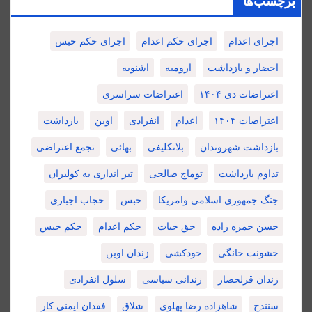
برچسب‌ها
اجرای اعدام
اجرای حکم اعدام
اجرای حکم حبس
احضار و بازداشت
ارومیه
اشنویه
اعتراضات دی ۱۴۰۴
اعتراضات سراسری
اعتراضات ۱۴۰۴
اعدام
انفرادی
اوین
بازداشت
بازداشت شهروندان
بلاتکلیفی
بهائی
تجمع اعتراضی
تداوم بازداشت
توماج صالحی
تیر اندازی به کولبران
جنگ جمهوری اسلامی وامریکا
حبس
حجاب اجباری
حسن حمزه زاده
حق حیات
حکم اعدام
حکم حبس
خشونت خانگی
خودکشی
زندان اوین
زندان قزلحصار
زندانی سیاسی
سلول انفرادی
سنندج
شاهزاده رضا پهلوی
شلاق
فقدان ایمنی کار