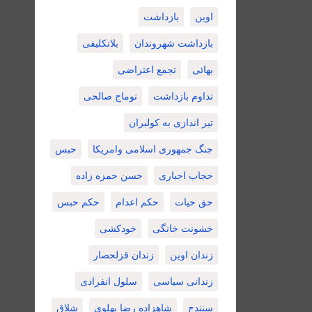
اوین
بازداشت
بازداشت شهروندان
بلاتکلیفی
بهائی
تجمع اعتراضی
تداوم بازداشت
توماج صالحی
تیر اندازی به کولبران
جنگ جمهوری اسلامی وامریکا
حبس
حجاب اجباری
حسن حمزه زاده
حق حیات
حکم اعدام
حکم حبس
خشونت خانگی
خودکشی
زندان اوین
زندان قزلحصار
زندانی سیاسی
سلول انفرادی
سنندج
شاهزاده رضا پهلوی
شلاق