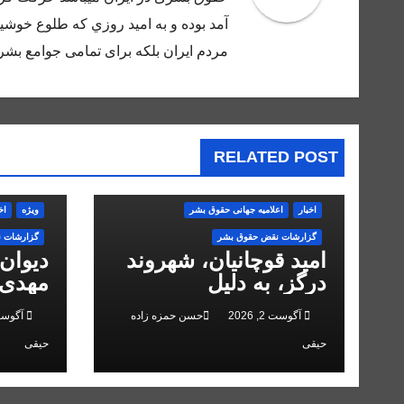
آمد بوده و به اميد روزي كه طلوع خوشيد
مردم ايران بلكه براى تمامى جوامع بشر 
RELATED POST
اخبار
اعلاميه جهانی حقوق بشر
ویژه
اخ
گزارشات نقض حقوق بشر
گزارشات 
امید قوچانیان، شهروند
دیوان
درگز، به دلیل
مهدی 
«مخالفت» با حکومت به
انقلاب
آگوست 2, 2026
حسن حمزه زاده
آگوست 2, 
۵ سال زندان محکوم
حیقی
حیقی
شد