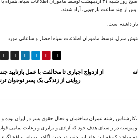
آرمین شریفه فعال کارگری و همسرش هاوژین لطیفی، صبح روز شنبه ۳۱ اردیبهشت توسط ماموران اطلاعات سپاه، همراه با
پس از چند ساعت بازجویی، آزاد شدند.
ضار داشته است.
‌ شنبه ۲۷ اردیبهشت‌ پس از تفتیش منزل، توسط ماموران اطلاعات سپاه احضار و ساعاتی مورد
از ازدواج اجباری تا مخالفت با عمل بازتایید ج
روایتی از زندگی یک پسر نوجوان ت
اده متولد سال ٦٥ در كرج ،كارشناس رشته عمران ساختمان و فعال حقوق بشر در ايران بوده
و پيوسته در راستاى هدف خود كه آزادى و برابرى و رعايت تمامى قوان
 و باشد كه فعاليت هاي اين حقير در جهت آگاهى رسانى و افشاگرى 