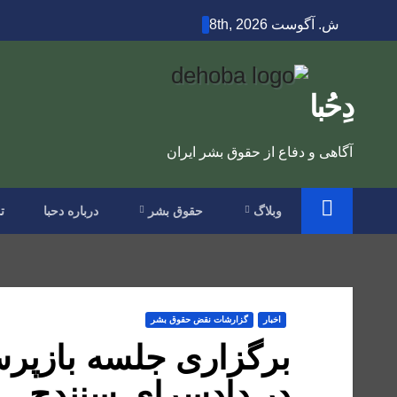
Ski
ش. آگوست 8th, 2026
t
conten
دِحُبا
آگاهی و دفاع از حقوق بشر ایران
وبلاگ
حقوق بشر
درباره دحبا
ت
اخبار
گزارشات نقض حقوق بشر
در دادسرای سنندج