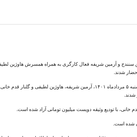
انی معلم ساکن سنندج و آرمین شریفه فعال کارگری به همراه همسرش هاوژین لطی
حضار شدند.
به گزارش خبرگزاری هرانا به نقل از کردپا، امروز چهارشنبه ۵ مردادماه ۱۴۰۱، آرمین شریفه، هاوژین لطیفی و گلنار قد
شدند.
 خانی، با تودیع وثیقه دویست میلیون تومانی آزاد شده است.
ن شده است.