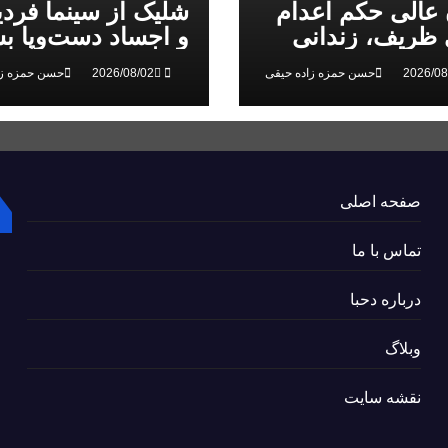
 عالی حکم اعدام
شلیک از سینما فرد
ظریف، زندانی
و اجساد دست‌وپا بس
 ملی، را تایید کرد
سرکوب انقلاب ملی
حسن حمزه زاده حیقی
حسن حمزه زا
البرز
صفحه اصلی
تماس با ما
درباره دحبا
وبلاگ
نقشه سایت