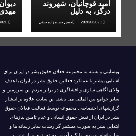
امید قوچانیان، شهروند
دیوان
درگز، به دلیل
مهدی 
«مخالفت» با حکومت به
انقلاب
حسن حمزه زاده حیقی
۵ سال زندان محکوم
شد
وبسايتى وابسته به مجموعه فعلان حقوق بشر در ایران برای
آشنایی بيشتر با عملکرد فعالین حقوق بشر در ایران با هدف
والاى آگاهى سازی و افشاگرى در برابر مردم این سرزمین و
ساير جوامع بین المللى می باشد. این سایت علاوه بر انتشار
گزارشهای اختصاصی مجموعه توسط فعاليت فعالان حقوق
بشر در ایران از نقض حقوق انسانی و عدم تامین نیازهای
ابتدایی بشر به صورت مستمر گزارشات سایر رسانه ها و
سازمانهای مربوط را گرد آوری ،دسته بندی و باز نشر می