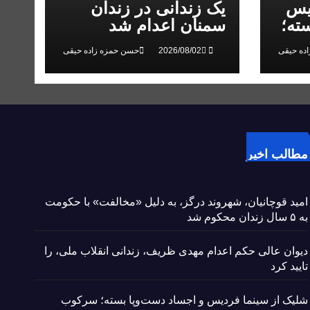
یس
یک زندانی در زندان
ته؛
سمنان اعدام شد
 در
ده حیقی
حسن حمزه زاده حیقی
مطالب اخیر
امید قوچانیان، شهروند درگز، به دلیل «مخالفت» با حکومت
به ۵ سال زندان محکوم شد
دیوان عالی حکم اعدام مهدی ظریف، زندانی انقلاب ملی، را
تایید کرد
شلیک از سینما فردیس و اجساد دست‌وپا بسته؛ سرکوب