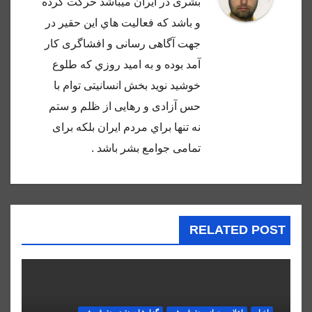
بشرى در ايران ميباشد حركت كرده
و باشد كه فعاليت هاي اين حقير در
جهت آگاهى رسانى و افشاگرى كار
آمد بوده و به اميد روزي كه طلوع
خوشيد نويد بخش انسانيتى توام با
حس آزادى و رهايى از ظلم و ستم
نه تنها براي مردم ايران بلكه براى
تمامى جوامع بشر باشد .
RELATED POST