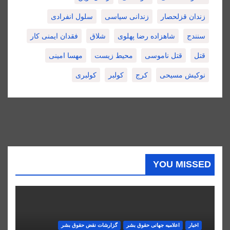
زندان قزلحصار
زندانی سیاسی
سلول انفرادی
سنندج
شاهزاده رضا پهلوی
شلاق
فقدان ایمنی کار
قتل
قتل ناموسی
محیط زیست
مهسا امینی
نوکیش مسیحی
کرج
کولبر
کولبری
YOU MISSED
اخبار
اعلاميه جهانی حقوق بشر
گزارشات نقض حقوق بشر