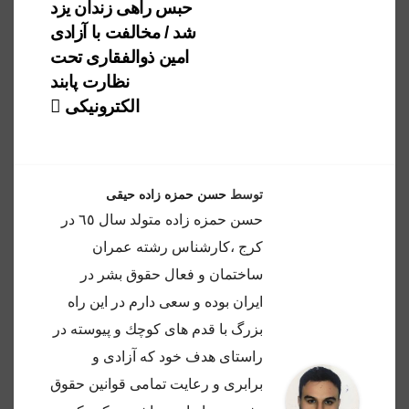
حبس راهی زندان یزد
شد / مخالفت با آزادی
امین ذوالفقاری تحت
نظارت پابند
الکترونیکی
توسط
حسن حمزه زاده حیقی
حسن حمزه زاده متولد سال ٦٥ در
كرج ،كارشناس رشته عمران
ساختمان و فعال حقوق بشر در
ايران بوده و سعى دارم در اين راه
بزرگ با قدم هاى كوچك و پيوسته در
راستاى هدف خود كه آزادى و
برابرى و رعايت تمامى قوانين حقوق