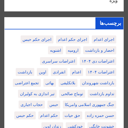
ویژه
برچسب‌ها
اجرای اعدام
اجرای حکم اعدام
اجرای حکم حبس
احضار و بازداشت
ارومیه
اشنویه
اعتراضات دی ۱۴۰۴
اعتراضات سراسری
اعتراضات ۱۴۰۴
اعدام
انفرادی
اوین
بازداشت
بازداشت شهروندان
بلاتکلیفی
بهائی
تجمع اعتراضی
تداوم بازداشت
توماج صالحی
تیر اندازی به کولبران
جنگ جمهوری اسلامی وامریکا
حبس
حجاب اجباری
حسن حمزه زاده
حق حیات
حکم اعدام
حکم حبس
خشونت خانگی
خودکشی
زندان اوین