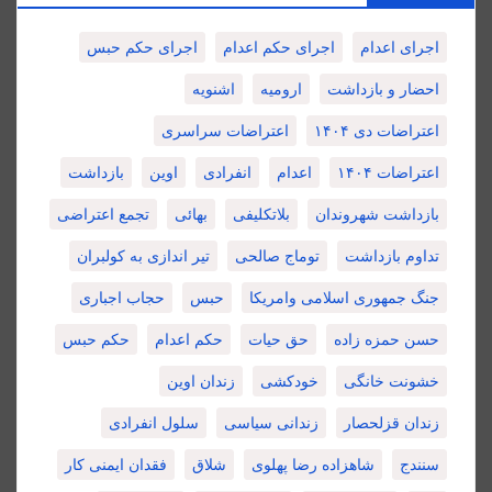
اجرای اعدام
اجرای حکم اعدام
اجرای حکم حبس
احضار و بازداشت
ارومیه
اشنویه
اعتراضات دی ۱۴۰۴
اعتراضات سراسری
اعتراضات ۱۴۰۴
اعدام
انفرادی
اوین
بازداشت
بازداشت شهروندان
بلاتکلیفی
بهائی
تجمع اعتراضی
تداوم بازداشت
توماج صالحی
تیر اندازی به کولبران
جنگ جمهوری اسلامی وامریکا
حبس
حجاب اجباری
حسن حمزه زاده
حق حیات
حکم اعدام
حکم حبس
خشونت خانگی
خودکشی
زندان اوین
زندان قزلحصار
زندانی سیاسی
سلول انفرادی
سنندج
شاهزاده رضا پهلوی
شلاق
فقدان ایمنی کار