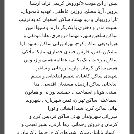
پیش از این هویت «کوروش کریمی نژاد، ارشیا
پروین، آریا مصلح، روژین عاطفی، عهدیه نامجویان،
تارا روزبهان و دیبا بهشاد ساکن اصفهان که به ترتیب
نسبت مادر و دختری با یکدیگر دارند و شیوا امین
ساکن شاهین شهر، مهسا فروهری، هانا موفقی و
هیوا بدیعی ساکن کرج، بهزاد براتی ساکن مشهد، آوا
مشکین نفس، فارس حمدی حصاری، ملیکا ملّاکی
ساکن بیرجند، بابک یکانی، عطاییه همتی و ژینوس
همتی ساکن کرمان، پارسا روحانی و ساغر
شهیدی ساکن کاشان، شمیم ایدلخانی و نسیم
ایدلخانی ساکن اردبیل، مستعان اقدسی، منا
امینی، هونام اسماعیلی، جمشید نورانی و همایون
اسماعیلی ساکن تهران، ثمین شهریاری، شهروند
بهائی ساکن کرج، شیدا ایشانی و نورا
میرزائی شهروندان بهائی ساکن فردیس کرج و
کرمان و فروتن رحمانی، رها بارقی، بشیر نعیمی و
رکسانا بابائیان ساکن شهرهای کرج، چابهار، کرمان و