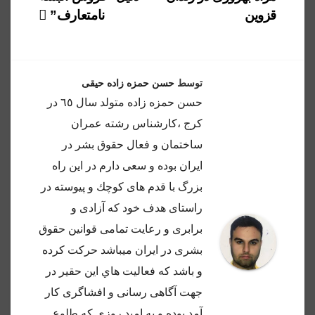
قزوین
نامتعارف”
توسط
حسن حمزه زاده حیقی
حسن حمزه زاده متولد سال ٦٥ در
كرج ،كارشناس رشته عمران
ساختمان و فعال حقوق بشر در
ايران بوده و سعى دارم در اين راه
بزرگ با قدم هاى كوچك و پيوسته در
راستاى هدف خود كه آزادى و
برابرى و رعايت تمامى قوانين حقوق
بشرى در ايران ميباشد حركت كرده
و باشد كه فعاليت هاي اين حقير در
جهت آگاهى رسانى و افشاگرى كار
آمد بوده و به اميد روزي كه طلوع