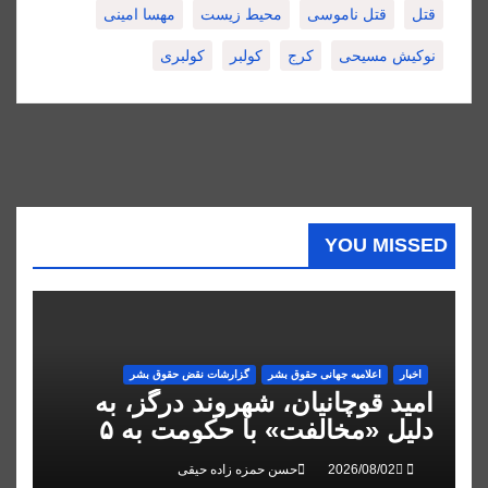
قتل
قتل ناموسی
محیط زیست
مهسا امینی
نوکیش مسیحی
کرج
کولبر
کولبری
YOU MISSED
اخبار
اعلاميه جهانی حقوق بشر
گزارشات نقض حقوق بشر
امید قوچانیان، شهروند درگز، به
دلیل «مخالفت» با حکومت به ۵
سال زندان محکوم شد
حسن حمزه زاده حیقی