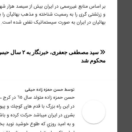
بر اساس منابع غیررسمی در ایران بیش از سیصد هزار شهر
و زرتشتی گری را به رسمیت شناخته و مذهب بهائیآن را 
بهائیان در ایران به صورت سیستماتیک نقض شده است.
راهبری
سید مصطفی جعفری، خبرنگار به ۲ سال
نوشته
محکوم شد
توسط
حسن حمزه زاده حیقی
حسن حمزه زاد
در اين راه بزرگ با قدم هاى كوچك و پي
بشرى در ايران ميباشد حركت كرده و باش
و به اميد روزي كه طلوع خوشيد نويد بخش