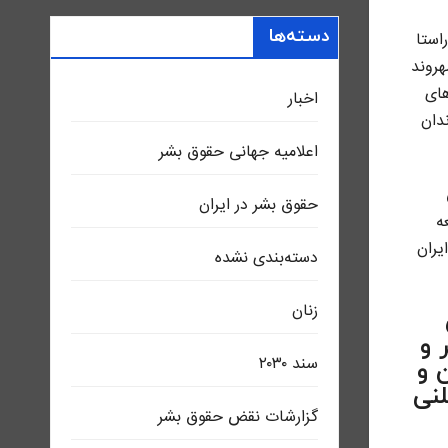
دسته‌ها
استا
ئی در روستای روشنکوه ساری مصادره و یا تخریب شد. همچنین روز یکشنبه ۹ مرداد، ۷ شهروند
ش نیروهای
اخبار
 وثیقه از زندان
اعلاميه جهانی حقوق بشر
حقوق بشر در ایران
ه
یران
دسته‌بندی نشده
زنان
 بشر و
سند ٢٠٣٠
 و
لنی
گزارشات نقض حقوق بشر