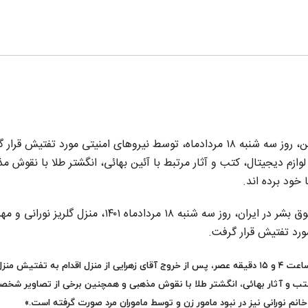
منزل گلریز نورانی و مهرزاد زهرایی، زوج بهائی ساکن قزوین، روز سه شنبه ۱۸ مردادماه، توسط نیروهای امنیتی مورد تفتی
زم دیجیتال، کتب و آثار مرتبط با آئین بهائی، انگشتر طلا با نقوش م
 خود برده اند.
به گزارش خبرگزاری هرانا، ارگان خبری مجموعه فعالان حقوق بشر در ایران، روز سه شنبه ۱۸ مردادماه ۱۴۰۱، منزل گلریز 
ورد تفتیش قرار گرفت.
یک منبع مطلع در این خصوص به هرانا گفت: «نیروهای امنیتی ساعت ۴ و ۱۵ دقیقه عصر، پس از خروج آقای زهرایی از منزل اقدام به تفتیش
کتب و آثار بهائی، انگشتر طلا با نقوش مذهبی و همچنین برخی از تصاویر شخصی
خانم نورانی نیز در نبود مامور زن و توسط ماموران مرد صورت گرفته است.»