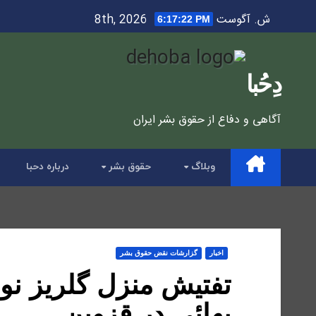
Ski
ش. آگوست 8th, 2026
6:17:23 PM
t
conten
دِحُبا
آگاهی و دفاع از حقوق بشر ایران
وبلاگ
حقوق بشر
درباره دحبا
اخبار
گزارشات نقض حقوق بشر
تفتیش منزل گلریز نور
بهائی در قزوین