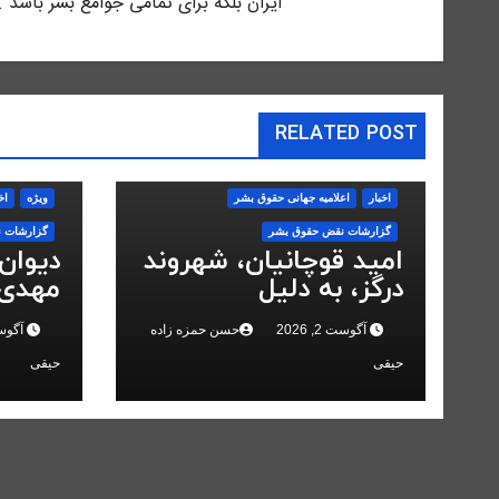
ايران بلكه براى تمامى جوامع بشر باشد .
RELATED POST
اخبار
اعلاميه جهانی حقوق بشر
ویژه
اخ
گزارشات نقض حقوق بشر
گزارشات 
امید قوچانیان، شهروند
دیوان
درگز، به دلیل
مهدی 
«مخالفت» با حکومت
انقلاب
آگوست 2, 2026
حسن حمزه زاده
آگوست 2,
به ۵ سال زندان محکوم
کرد
شد
حیقی
حیقی