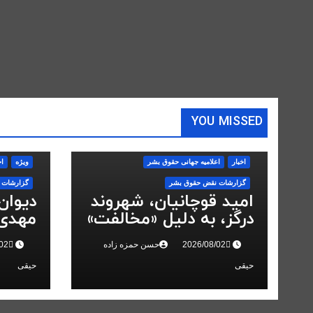
YOU MISSED
اخبار
اعلاميه جهانی حقوق بشر
ویژه
اخ
گزارشات نقض حقوق بشر
گزارشات 
امید قوچانیان، شهروند
دیوان
درگز، به دلیل «مخالفت»
مهدی 
با حکومت به ۵ سال
انقلاب
حسن حمزه زاده
زندان محکوم شد
حیقی
حیقی