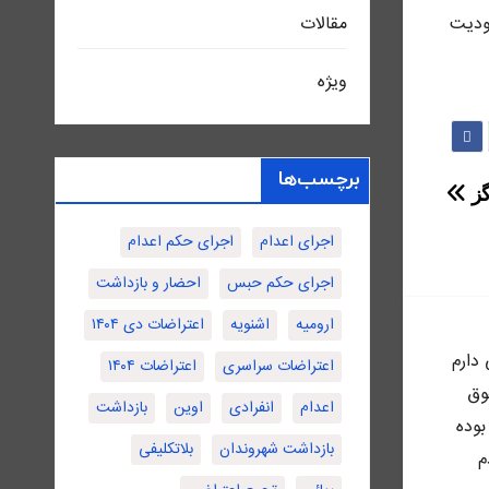
مقالات
هودیت
ویژه
برچسب‌ها
گز
اجرای اعدام
اجرای حکم اعدام
اجرای حکم حبس
احضار و بازداشت
ارومیه
اشنویه
اعتراضات دی ۱۴۰۴
ى دارم
اعتراضات سراسری
اعتراضات ۱۴۰۴
وق
اعدام
انفرادی
اوین
بازداشت
بوده
بازداشت شهروندان
بلاتکلیفی
م