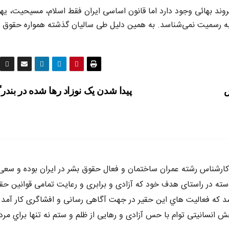
وند بهائی وجود دارد اما قانون اساسی ایران فقط اسلام، مسیحیت، ی
به رسمیت نمی‌شناسد. به همین دلیل طی سالیان گذشته همواره حقوق
 حبس
پیدا شدن یک نوزاد رها شده در بندر
ه متولد سال ٦٥ در كرج ،كارشناس رشته عمران ساختمان و فعال حقوق بشر در ايران بوده و سع
وسته در راستاى هدف خود كه آزادى و برابرى و رعايت تمامى قوانين حق
د كه فعاليت هاي اين حقير در جهت آگاهى رسانى و افشاگرى كار آمد 
 انسانيتى توام با حس آزادى و رهايى از ظلم و ستم نه تنها براي مرد