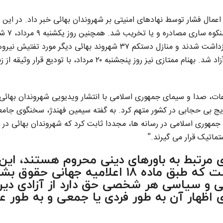
اعمال فشار توسط نهادهای امنیتی بر شهروندان بهائی خبر داد. در این ر
شماری از منازل و اراضی شهروندان بها
بهائی در شهرهای مختلف ایران توسط نیروهای امنیتی بازداشت شدند و منازل دستکم ۳۷ شهروند بهائی دیگر مورد تفتی
امنیتی قرار گرفت. یکی از این شهروندان پس از ساعاتی آزاد شد. بهنام ممتازی نیز روز پنجشنبه ۲۰ مرداد، با تودیع قرار
لاعات، صدا و سیمای جمهوری اسلامی با انتشار ویدیویی شهروندان بهائی
یج بی حجابی در کشور متهم کرد. به گفته سیمین فهندژ، سخنگوی جامع
مهوری اسلامی در رسانه ها، مجددا ثابت کرد که شهروندان بهائی در ا
ماتیک قرار می گیرند.”
ای مرتبط به باورهای دینی محروم هستند، این
محرومیت سیستماتیک در حالی است که طبق ماده ۱۸ اعلامیه جهانی حقوق
ق مدنی و سیاسی هر شخصی حق دارد از آزادی دین
ی اظهار آن به طور فردی یا جمعی و به طور ع