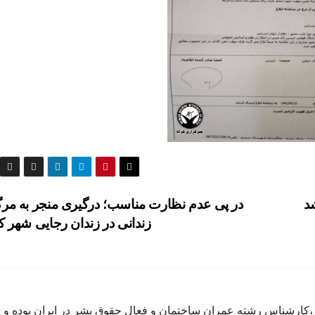
د
در پی عدم نظارت مناسب؛ درگیری منجر به مر
زندانی در زندان رجایی شهر 
اده متولد سال ٦٥ در كرج ،كارشناس رشته عمران ساختمان و فعال حقوق بشر در ايران بوده