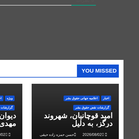
0
نظرات
YOU MISSED
اخبار
اعلاميه جهانی حقوق بشر
ویژه
اخ
گزارشات نقض حقوق بشر
گزارشات 
امید قوچانیان، شهروند
دیوان
درگز، به دلیل
مهدی 
«مخالفت» با حکومت به
انقلاب
حسن حمزه زاده حیقی
۵ سال زندان محکوم