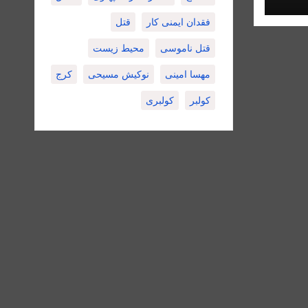
فقدان ایمنی کار
قتل
قتل ناموسی
محیط زیست
مهسا امینی
نوکیش مسیحی
کرج
کولبر
کولبری