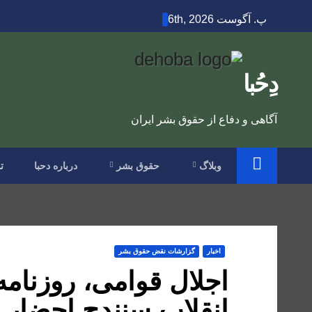
Ski
پ. آگوست 6th, 2026
t
conten
دِحُبا
آگاهی و دفاع از حقوق بشر ایران
وبلاگ
حقوق بشر
درباره دحبا
ت
اخبار
گزارشات نقض حقوق بشر
اجلال قوامی، روزنامه
انقلاب سنندج احضار 