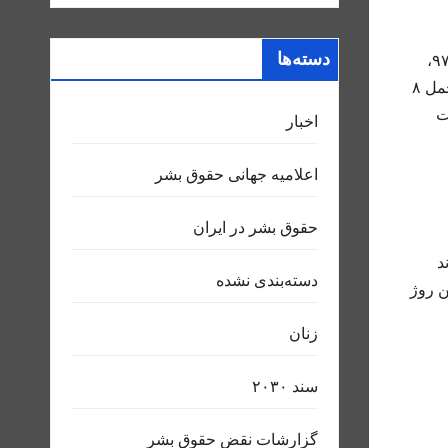
دسته‌ها
آقای قوامی پیشتر نیز به واسطه فعالیت های مدنی خود سابقه بازداشت و محکومیت داشته است. وی در تاریخ ۳۱ شهریورماه ۹۷،
توسط شعبه ۱۰۹ دادگاه کیفری دو سنندج به اتهام “نشر اکاذیب به قصد تشویش اذهان عمومی” به صورت غیابی محاکمه و به تحمل ۸
ت
اخبار
اعلاميه جهانی حقوق بشر
حقوق بشر در ایران
ند
دسته‌بندی نشده
ین روژ
زنان
سند ٢٠٣٠
گزارشات نقض حقوق بشر