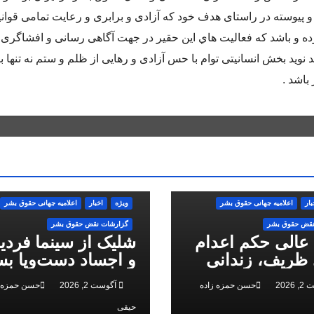
و پيوسته در راستاى هدف خود كه آزادى و برابرى و رعايت تمامى قوان
 و باشد كه فعاليت هاي اين حقير در جهت آگاهى رسانى و افشاگرى 
 نويد بخش انسانيتى توام با حس آزادى و رهايى از ظلم و ستم نه تنها ب
باشد .
بار
اعلاميه جهانی حقوق بشر
ویژه
اخبار
اعلاميه جهانی حقوق بشر
نقض حقوق بشر
گزارشات نقض حقوق بشر
 عالی حکم اعدام
شلیک از سینما فرد
ظریف، زندانی
و اجساد دست‌وپا بس
 ملی، را تایید کرد
سرکوب انقلاب ملی 
2026
حسن حمزه زاده
آگوست 2, 2026
حسن حمزه ز
البرز
حیقی