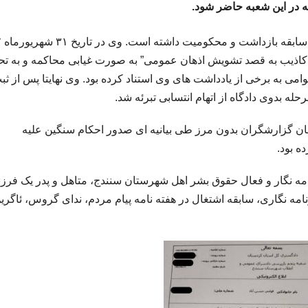
می به برخی از یادداشت‌ های وی استناد کرده بود. وی نهایتا پس از ثب
ه بدوی دادگاه از اتهام انتسابی تبرئه شد.
کر است در تاریخ نهم شهریورماه سال ۹۷ سازمان گزارشگران بدون مرز طی بیانیه ای صدور احکام سنگین علیه
ه بود.
ی حسین آباد، فرزند عزیز، متولد ۱۳۵۵، روزنامه نگار و فعال حقوق بشر اهل شهرستان سنندج، متاهل و پدر یک فرز
ه خود در عرصه روزنامه نگاری، سابقه اشتغال در هفته نامه پیام مردم، ندای گروس، ئاگر