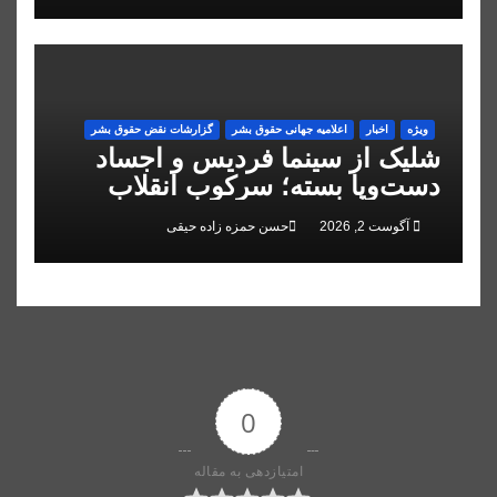
ویژه
اخبار
اعلاميه جهانی حقوق بشر
گزارشات نقض حقوق بشر
شلیک از سینما فردیس و اجساد
دست‌وپا بسته؛ سرکوب انقلاب
ملی در البرز
آگوست 2, 2026
حسن حمزه زاده حیقی
0
امتیازدهی به مقاله