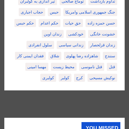
تداوم بازداشت
توماج صالحی
تیر اندازی به کولبران
جنگ جمهوری اسلامی وامریکا
حبس
حجاب اجباری
حسن حمزه زاده
حق حیات
حکم اعدام
حکم حبس
خشونت خانگی
خودکشی
زندان اوین
زندان قزلحصار
زندانی سیاسی
سلول انفرادی
سنندج
شاهزاده رضا پهلوی
شلاق
فقدان ایمنی کار
قتل
قتل ناموسی
محیط زیست
مهسا امینی
نوکیش مسیحی
کرج
کولبر
کولبری
YOU MISSED