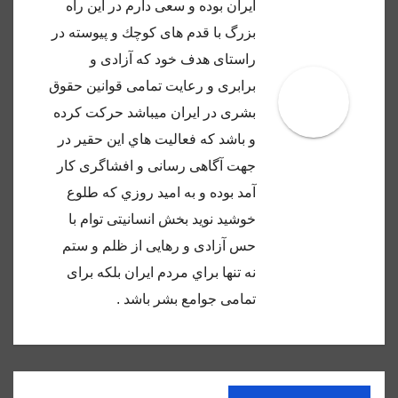
ايران بوده و سعى دارم در اين راه
بزرگ با قدم هاى كوچك و پيوسته در
راستاى هدف خود كه آزادى و
برابرى و رعايت تمامى قوانين حقوق
بشرى در ايران ميباشد حركت كرده
و باشد كه فعاليت هاي اين حقير در
جهت آگاهى رسانى و افشاگرى كار
آمد بوده و به اميد روزي كه طلوع
خوشيد نويد بخش انسانيتى توام با
حس آزادى و رهايى از ظلم و ستم
نه تنها براي مردم ايران بلكه براى
تمامى جوامع بشر باشد .