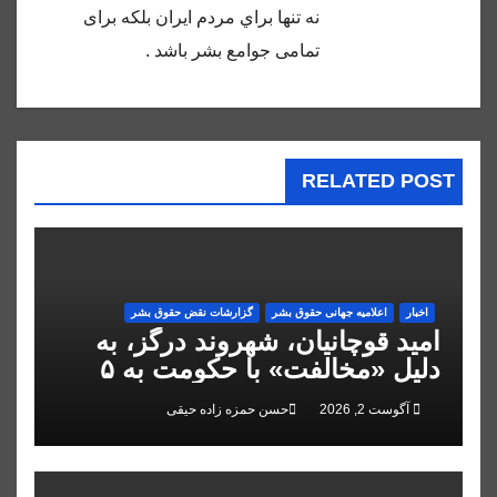
نه تنها براي مردم ايران بلكه براى
تمامى جوامع بشر باشد .
RELATED POST
اخبار
اعلاميه جهانی حقوق بشر
گزارشات نقض حقوق بشر
امید قوچانیان، شهروند درگز، به
دلیل «مخالفت» با حکومت به ۵
سال زندان محکوم شد
آگوست 2, 2026
حسن حمزه زاده حیقی