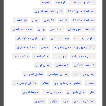
احضار و بازداشت
ارومیه
اشنویه
اعتراضات دی ۱۴۰۴
اعتراضات سراسری
اعتراضات ۱۴۰۴
اعدام
انفرادی
اوین
بازداشت
بازداشت شهروندان
بلاتکلیفی
بهائی
تجمع اعتراضی
تداوم بازداشت
توماج صالحی
تیر اندازی به کولبران
جنگ جمهوری اسلامی وامریکا
حبس
حجاب اجباری
حسن حمزه زاده
حق حیات
حکم اعدام
حکم حبس
خشونت خانگی
خودکشی
زندان اوین
زندان قزلحصار
زندانی سیاسی
سلول انفرادی
سنندج
شاهزاده رضا پهلوی
شلاق
فقدان ایمنی کار
قتل
قتل ناموسی
محیط زیست
مهسا امینی
نوکیش مسیحی
کرج
کولبر
کولبری