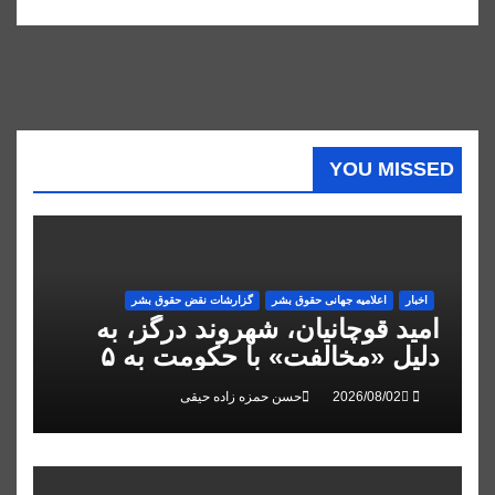
YOU MISSED
اخبار
اعلاميه جهانی حقوق بشر
گزارشات نقض حقوق بشر
امید قوچانیان، شهروند درگز، به
دلیل «مخالفت» با حکومت به ۵
سال زندان محکوم شد
حسن حمزه زاده حیقی