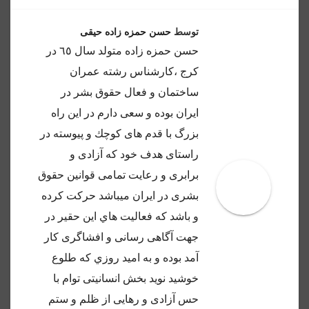
توسط
حسن حمزه زاده حیقی
حسن حمزه زاده متولد سال ٦٥ در
كرج ،كارشناس رشته عمران
ساختمان و فعال حقوق بشر در
ايران بوده و سعى دارم در اين راه
بزرگ با قدم هاى كوچك و پيوسته در
راستاى هدف خود كه آزادى و
برابرى و رعايت تمامى قوانين حقوق
بشرى در ايران ميباشد حركت كرده
و باشد كه فعاليت هاي اين حقير در
جهت آگاهى رسانى و افشاگرى كار
آمد بوده و به اميد روزي كه طلوع
خوشيد نويد بخش انسانيتى توام با
حس آزادى و رهايى از ظلم و ستم